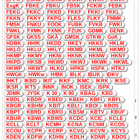
Gruppe Haupt
K
asse im Finanz-
H
K
Bahn
und Rechtsbüro einer Dire
K
tion,
Exg
K
FB
K
E
FB
K
U
FBS
K
FC
K
W
FEB
K
Organisation Bundesbahn
FE
K
G
F
K
K
C
F
K
K
D
F
K
K
F
F
K
K
I
F
K
K
L
H
K
Hefner
K
erze
daten
F
K
K
N
F
K
K
Y
F
K
PG
FL
K
S
FL
K
Y
FMM
K
Herstellungs
K
osten, Ab
K
ürzung
FMS
K
FN
K
U
FOO
K
FUB
K
FV
K
B
FW
K
I
H
K
daten
aus dem deutschen Steuerrecht
FW
K
L
FXM
K
FXN
K
FZU
K
GDM
K
GEN
K
H
K
Herz
K
atheter
daten
GFS
K
G
K
SS
G
K
Ä
GMS
K
GT
K
W
Gü
K
H
K
Hexo
K
inase
daten
HDB
K
HHf
K
H
K
DD
H
K
EY
H
K
K
S
H
K
LM
K
olumbien,
H
K
LO
H
K
LU
H
K
LY
H
K
MB
H
K
ML
H
K
MO
H
K
Nationalitäts
K
ennzeichen von
daten
H
K
MP
H
K
MY
H
K
NI
H
K
N
K
H
K
NW
H
K
NY
Flugzeugen der Staaten der Welt
H
K
PD
H
K
SB
H
K
WD
H
K
WJ
H
K
W
K
H
K
WL
K
ong Hong, Ländercodes der
H
K
WP
H
K
WT
HL
K
O
HP
K
E
HSF
K
HT
K
J
International Standards
HWG
K
HW
K
w
HfB
K
IBL
K
IBU
K
ID
K
V
H
K
Organisation (ISO) finden u.a. im
daten
Internet als Länderdomains
IH
K
T
I
K
BD
I
K
IT
I
K
K
F
I
K
MC
I
K
R
K
I
K
SE
Verwendung
I
K
SR
I
K
TS
INN
K
INO
K
ISE
K
ISP
K
H
K
Nebenbahn Haltingen -
K
andern
Bahn
JDM
K
JYS
K
K
30
K
90
K
BAG
K
BD.
Industrievereinigung
K
BDL
K
BDR
K
BED
K
BEH
K
BFI
K
BFL
I
K
Organisation
K
unststoffverpac
K
ungen
K
BGR
K
BHM
K
BIT
K
BLI
K
BOI
K
BOS
Ilm-
K
reis in Arnstadt,
K
reis
K
BPT
K
BRD
K
BRO
K
BSM
K
BTV
K
BUF
KFZ
I
K
Thüringen,
K
raftfahrzeug
Kennzeiche
K
BUR
K
BWI
K
BWS
K
CDC
K
CIC
K
CLE
K
ennzeichen in Deutschland
K
CLL
K
CLT
K
CMH
K
CNA
K
CNM
K
COS
I
K
In
K
asso
Recht
K
COU
K
CPR
K
CRP
K
CVG
K
CVN
K
CYS
Innovations
K
asse (I
K
)
I
K
Versicherun
K
DEN
K
DFW
K
DHN
K
DLH
K
DNR
K
DOS
K
ran
K
en
K
asse aus Lübec
K