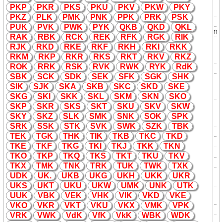
Internet als Länderdomains
P
K
P
P
K
R
P
K
S
P
K
U
P
K
V
P
K
W
P
K
Y
Verwendung
P
K
Z
PL
K
PM
K
PN
K
PP
K
PR
K
PS
K
D
K
Dauer
K
atheter
daten
PU
K
PV
K
PW
K
PY
K
Q
K
B
Q
K
D
Q
K
L
D
K
Dec
K
ungs
K
apital
Versicherun
RA
K
RB
K
RC
K
RE
K
RF
K
RG
K
RI
K
Denmar
K
(Dänemar
K
),
RJ
K
R
K
D
R
K
E
R
K
F
R
K
H
R
K
I
R
K
K
D
K
Adressensuffix im, siehe auch:
daten
R
K
M
R
K
P
R
K
R
R
K
S
R
K
T
R
K
V
R
K
Z
Internet für dänische Websites
RO
K
RR
K
RS
K
RV
K
RW
K
RY
K
Rd
K
D
K
Diesel
K
raftstoff
daten
SB
K
SC
K
SD
K
SE
K
SF
K
SG
K
SH
K
digital
K
eyboard (Digitaltastatur),
SI
K
SJ
K
S
K
A
S
K
B
S
K
C
S
K
D
S
K
E
D
K
Typ von EMS-REHBERG (2:hst),
daten
siehe auch: D
K
I
S
K
G
S
K
I
S
K
K
S
K
L
S
K
M
S
K
N
S
K
O
Armenien,
S
K
P
S
K
R
S
K
S
S
K
T
S
K
U
S
K
V
S
K
W
E
K
Nationalitäts
K
ennzeichen von
daten
S
K
Y
S
K
Z
SL
K
SM
K
SN
K
SO
K
SP
K
Flugzeugen der Staaten der Welt
SR
K
SS
K
ST
K
SV
K
SW
K
SZ
K
TB
K
E
K
Eigen
K
apital
Bahn
TE
K
TG
K
TH
K
TI
K
T
K
B
T
K
C
T
K
D
E
K
Eilgut-
K
urswagen
Bahn
T
K
E
T
K
F
T
K
G
T
K
I
T
K
J
T
K
K
T
K
N
E
K
Ein
K
aufspreis, siehe auch V
K
daten
T
K
O
T
K
P
T
K
Q
T
K
S
T
K
T
T
K
U
T
K
V
E
K
Einstell
K
lappe
daten
T
K
X
TM
K
TN
K
TR
K
TU
K
TW
K
TX
K
Ele
K
trischer Stellantrieb
UD
K
U
K
.
U
K
B
U
K
G
U
K
H
U
K
K
U
K
R
E
K
ungeregelt (
K
ompa
K
tantrieb)
U
K
S
U
K
T
U
K
U
U
K
W
UM
K
UN
K
UT
K
EL
K
A
K
eyboard, Baureihe von
E
K
daten
UU
K
VB
K
VE
K
VH
K
VI
K
V
K
D
V
K
E
EL
K
A, siehe auch EM, ER
V
K
O
V
K
R
V
K
T
V
K
U
V
K
X
VM
K
VP
K
E
K
Entlassungs
K
andidad
VR
K
VW
K
Vd
K
Vf
K
V
k
K
WB
K
WD
K
Erythrozyten
K
onzentrat (s.g.