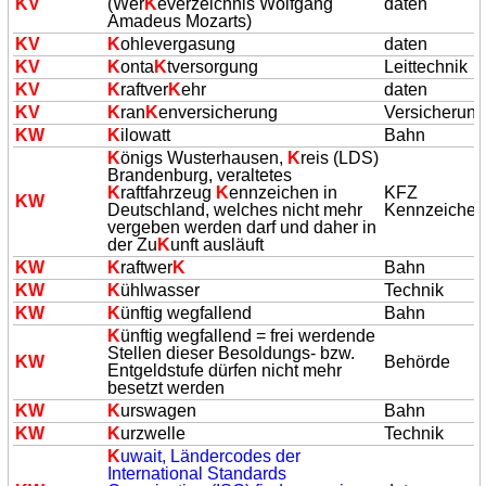
K
V
(Wer
K
everzeichnis Wolfgang
daten
Amadeus Mozarts)
K
V
K
ohlevergasung
daten
K
V
K
onta
K
tversorgung
Leittechnik
K
V
K
raftver
K
ehr
daten
K
V
K
ran
K
enversicherung
Versicherun
K
W
K
ilowatt
Bahn
K
önigs Wusterhausen,
K
reis (LDS)
Brandenburg, veraltetes
K
raftfahrzeug
K
ennzeichen in
KFZ
K
W
Deutschland, welches nicht mehr
Kennzeiche
vergeben werden darf und daher in
der Zu
K
unft ausläuft
K
W
K
raftwer
K
Bahn
K
W
K
ühlwasser
Technik
K
W
K
ünftig wegfallend
Bahn
K
ünftig wegfallend = frei werdende
Stellen dieser Besoldungs- bzw.
K
W
Behörde
Entgeldstufe dürfen nicht mehr
besetzt werden
K
W
K
urswagen
Bahn
K
W
K
urzwelle
Technik
K
uwait, Ländercodes der
International Standards