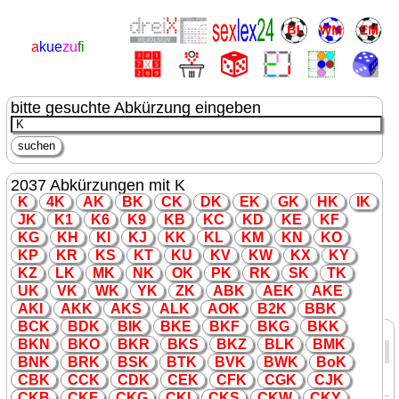
a
kue
zu
fi
bitte gesuchte Abkürzung eingeben
2037 Abkürzungen mit K
K
4
K
A
K
B
K
C
K
D
K
E
K
G
K
H
K
I
K
J
K
K
1
K
6
K
9
K
B
K
C
K
D
K
E
K
F
K
G
K
H
K
I
K
J
K
K
K
L
K
M
K
N
K
O
K
P
K
R
K
S
K
T
K
U
K
V
K
W
K
X
K
Y
K
Z
L
K
M
K
N
K
O
K
P
K
R
K
S
K
T
K
U
K
V
K
W
K
Y
K
Z
K
AB
K
AE
K
A
K
E
A
K
I
A
K
K
A
K
S
AL
K
AO
K
B2
K
BB
K
BC
K
BD
K
BI
K
B
K
E
B
K
F
B
K
G
B
K
K
500 Abkürzungen mit K gefunden
B
K
N
B
K
O
B
K
R
B
K
S
B
K
Z
BL
K
BM
K
Abkürzung
Erklärung
Kategorie
BN
K
BR
K
BS
K
BT
K
BV
K
BW
K
Bo
K
Jazz-
K
azoo, ein Mirliton
K
daten
CB
K
CC
K
CD
K
CE
K
CF
K
CG
K
CJ
K
(Ansingtrommel)
C
K
B
C
K
F
C
K
G
C
K
I
C
K
S
C
K
W
C
K
Y