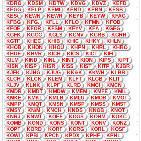
K
DRO
K
DSM
K
DTW
K
DVG
K
DVZ
K
EFD
I
K
Inter
K
ombi-Zug
Bahn
K
EGG
K
ELP
K
EMI
K
END
K
ERN
K
ESB
Inupia
K
, Internationale
I
K
Sprachen
K
ESt
K
EWN
K
EWR
K
EYB
K
EYW
K
FAG
Sprachcodes (nach ISO 639:1988)
K
FBG
K
FG.
K
FLL
K
FLO
K
FMN
K
FOD
J
K
Jugend
K
lub
daten
K
FOE
K
FOR
K
FSM
K
FYV
K
FÄ
K
GEG
Das
K
ürzel
K
-9 gilt in
K
onta
K
tanzeigen als Pseudonym
K
GF
K
K
GGG
K
GLS
K
GNV
K
GRB
K
GRR
für Sex mit Hunden. Im
K
GTF
K
HEC
K
HIB
K
HIC
K
H
K
Y
K
HLN
Englischen/Ameri
K
anischen ist
K
9
K
HOB
K
HON
K
HOU
K
HPN
K
HRL
K
HRO
K
9
(canine) auch das
K
ürzel für die
K
HUF
K
HVR
K
ICH
K
ICS
K
ICT
K
IFI
Polizeihundestaffeln. Ebenso findet
man im Internet unter
K
9
K
ILM
K
IND
K
INL
K
INT
K
ION
K
IPS
K
IPT
hauptsächlich nur Informationen zu
K
ISN
K
ISP
K
ISR
K
ISS
K
IST
K
ITP
K
JBR
Hunde und Hundeartigen.
K
JF
K
K
JHG
K
JUG
K
K
&
K
K
K
WH
K
LBB
Die Engländer, und noch viel
K
LCH
K
LC
K
K
LEM
K
LFT
K
LGB
K
LIT
schlimmer die Ameri
K
aner,
K
ürzen
K
LJV
K
LN
K
K
LPF
K
LRD
K
MCI
K
MCN
ja alles ab. So steht die Ab
K
ürzung
K
9 auf Sexseiten für canine. Das
K
K
MDR
K
MDT
K
MDW
K
MEM
K
MFE
K
MIL
K
9
Sex
für ca und die 9 für die englische
K
M
K
E
K
M
K
L
K
MLB
K
MLU
K
MOB
K
MOT
nine. Es handelt sich also, nach
K
MPP
K
MQT
K
MSN
K
MSP
K
MSS
K
MST
unseren Er
K
enntnissen, um Seiten
K
MSY
K
N/M
K
NCH
K
NDS
K
NOB
K
NOT
auf denen Sex m
K
NRJ
K
NWT
K
OEF
K
OGS
K
OHM
K
O
K
C
K
B
K
achelbad
daten
K
OMB
K
OND
K
ONS
K
ONT
K
ONV
K
ONZ
K
B
K
aiserstuhlbahn
Bahn
K
OPF
K
ORD
K
ORF
K
ORG
K
ORL
K
OSF
K
B
K
altbitumen
daten
K
OWI
K
PBI
K
PCh
K
PDX
K
PHF
K
PHL
K
B
K
ic
K
-Boxing
Sport