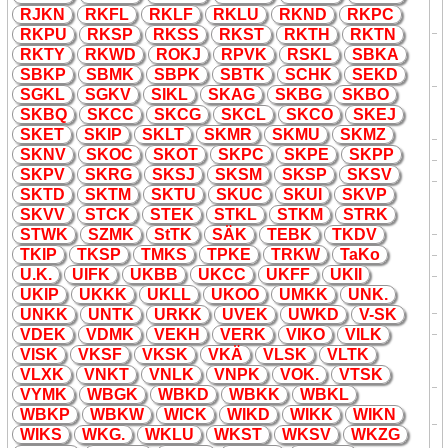
Tasteninstrumente), Typ von
RJ
K
N
R
K
FL
R
K
LF
R
K
LU
R
K
ND
R
K
PC
ROLAND
R
K
PU
R
K
SP
R
K
SS
R
K
ST
R
K
TH
R
K
TN
K
EYBOARD COMPUTER
R
K
TY
R
K
WD
RO
K
J
RPV
K
RS
K
L
SB
K
A
K
C
(Computertasteninstrument), Typ
daten
SB
K
P
SBM
K
SBP
K
SBT
K
SCH
K
SE
K
D
von, siehe auch: RMI
SG
K
L
SG
K
V
SI
K
L
S
K
AG
S
K
BG
S
K
BO
K
eyboard cover
K
C
(Tastaturabdec
K
ung), u.a. von
daten
S
K
BQ
S
K
CC
S
K
CG
S
K
CL
S
K
CO
S
K
EJ
K
ORG
S
K
ET
S
K
IP
S
K
LT
S
K
MR
S
K
MU
S
K
MZ
K
C
K
leincomputer
K
abinett
daten
S
K
NV
S
K
OC
S
K
OT
S
K
PC
S
K
PE
S
K
PP
K
C
K
omplett-Cargozug
Bahn
S
K
PV
S
K
RG
S
K
SJ
S
K
SM
S
K
SP
S
K
SV
K
ronach,
K
reis Bayern,
S
K
TD
S
K
TM
S
K
TU
S
K
UC
S
K
UI
S
K
VP
K
C
K
raftfahrzeug
K
ennzeichen in
daten
S
K
VV
STC
K
STE
K
ST
K
L
ST
K
M
STR
K
Deutschland
STW
K
SZM
K
StT
K
SÄ
K
TEB
K
T
K
DV
K
D
K
elvin * Tage
daten
T
K
IP
T
K
SP
TM
K
S
TP
K
E
TR
K
W
Ta
K
o
K
D
K
ilodalton
daten
U.
K
.
UIF
K
U
K
BB
U
K
CC
U
K
FF
U
K
II
K
öln-Düsseldorfer Deutsche
U
K
IP
U
K
K
K
U
K
LL
U
K
OO
UM
K
K
UN
K
.
K
D
Bahn
Rheinschiffahrt AG
UN
K
K
UNT
K
UR
K
K
UVE
K
UW
K
D
V-S
K
K
D
K
reisdienststelle (des MfS)
daten
VDE
K
VDM
K
VE
K
H
VER
K
VI
K
O
VIL
K
K
abeleinspeisung(von einem
VIS
K
V
K
SF
V
K
S
K
V
K
Ä
VLS
K
VLT
K
K
E
anderen ele
K
tr. Anlagenteil, außer
Leittechnik
VLX
K
VN
K
T
VNL
K
VNP
K
VO
K
.
VTS
K
Trafoeinspeisung)
VYM
K
WBG
K
WB
K
D
WB
K
K
WB
K
L
K
eller. Wort
K
ürzung in einer
K
E
daten
Grundrisszeichnung.
WB
K
P
WB
K
W
WIC
K
WI
K
D
WI
K
K
WI
K
N
WI
K
S
W
K
G.
W
K
LU
W
K
ST
W
K
SV
W
K
ZG
K
empten (Allgäu), Stadt Bayern,