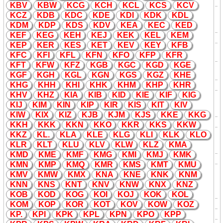
K
K
öln
Bahn
K
BV
K
BW
K
CG
K
CH
K
CL
K
CS
K
CV
K
öln, Stadt Nordrhein-Westfalen,
K
CZ
K
DB
K
DC
K
DE
K
DI
K
D
K
K
DL
K
K
raftfahrzeug
K
ennzeichen in
daten
K
DM
K
DP
K
DS
K
DV
K
EA
K
EC
K
ED
Deutschland
K
EF
K
EG
K
EH
K
EJ
K
E
K
K
EL
K
EM
K
K
onsolgerüst
daten
K
EP
K
ER
K
ES
K
ET
K
EV
K
EY
K
FB
K
raftwagen(fahr)dienst, in
K
Bahn
K
FC
K
FI
K
FL
K
FN
K
FO
K
FP
K
FR
Verbindung mit Amtsbezeichnung
K
FT
K
FW
K
FZ
K
GB
K
GC
K
GD
K
GE
K
üche. Wort
K
ürzung in einer
K
daten
Grundrisszeichnung.
K
GF
K
GH
K
GL
K
GN
K
GS
K
GZ
K
HE
K
HG
K
HH
K
HI
K
H
K
K
HM
K
HP
K
HR
K
K
urzschild
daten
K
HV
K
HZ
K
IA
K
IB
K
ID
K
IE
K
IF
K
IG
K
URZWEIL, häufig in Verbindung
K
mit einer Zahl, z.B.
K
250 (,
daten
K
IJ
K
IM
K
IN
K
IP
K
IR
K
IS
K
IT
K
IV
Synthesizer der Firma
K
URZWEIL)
K
IW
K
IX
K
IZ
K
JB
K
JM
K
JS
K
K
E
K
K
G
K
K
urzzug (bei S-Bahnen)
Bahn
K
K
H
K
K
K
K
K
N
K
K
O
K
K
R
K
K
S
K
K
W
Portlandzement
K
lin
K
er.
K
K
Z
K
L.
K
LA
K
LE
K
LG
K
LI
K
L
K
K
LO
K
Wichtigster Hauptbestandteil für
daten
K
LR
K
LT
K
LU
K
LV
K
LW
K
LZ
K
MA
Zemente CEM I und CEM II.
K
MD
K
ME
K
MF
K
MG
K
MI
K
MJ
K
M
K
K
Wärmedurchgangszahl
daten
K
MN
K
MP
K
MQ
K
MR
K
MS
K
MT
K
MU
A
K
tuelle
K
amera, die
K
MV
K
MW
K
MX
K
NA
K
NE
K
N
K
K
NM
Nachrichtensendung des DDR-
A
K
DDR
K
NN
K
NS
K
NT
K
NV
K
NW
K
NX
K
NZ
Fernsehens bzw. DFF (Deutscher
Fernsehfun
K
)
K
OB
K
OD
K
OG
K
OI
K
OJ
K
O
K
K
OL
A
K
Autobahn
K
reuz
Verkehr
K
OM
K
OP
K
OR
K
OT
K
OV
K
OW
K
OZ
C
K
Calvin
K
lein = Parfum Mar
K
e
Firma
K
P.
K
PI
K
P
K
K
PL
K
PN
K
PO
K
PP