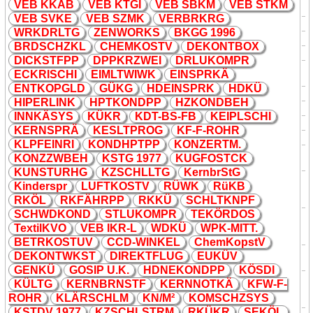
VEB
K
K
AB
VEB
K
TGI
VEB SB
K
M
VEB ST
K
M
K
ennzeichen in Deutschland
VEB SV
K
E
VEB SZM
K
VERBR
K
RG
K
L
K
athodenlumineszenz
daten
WR
K
DRLTG
ZENWOR
K
S
B
K
GG 1996
K
L
K
lappe
daten
BRDSCHZ
K
L
CHEM
K
OSTV
DE
K
ONTBOX
K
L
K
lasse
Bahn
DIC
K
STFPP
DPP
K
RZWEI
DRLU
K
OMPR
K
leiderablage. Wort
K
ürzung in
K
L
daten
EC
K
RISCHI
EIMLTWIW
K
EINSPR
K
Ä
einer Grundrisszeichnung.
ENT
K
OPGLD
GÜ
K
G
HDEINSPR
K
HD
K
Ü
K
L
K
leinwagen, fahrdienstlich
Bahn
HIPERLIN
K
HPT
K
ONDPP
HZ
K
ONDBEH
K
L
K
lemmleiste
Leittechnik
INN
K
ÄSYS
K
Ü
K
R
K
DT-BS-FB
K
EIPLSCHI
K
L
K
reisleitung
daten
K
ERNSPRÄ
K
ESLTPROG
K
F-F-ROHR
K
L
K
ünstliches Leben
daten
K
LPFEINRI
K
ONDHPTPP
K
ONZERTM.
K
ambodschanisch, Internationale
K
M
daten
K
ONZZWBEH
K
STG 1977
K
UGFOSTC
K
Sprachcodes (nach ISO 639:1988)
K
UNSTURHG
K
ZSCHLLTG
K
ernbrStG
K
amenz,
K
reis Sachsen,
K
inderspr
LUFT
K
OSTV
RÜW
K
Rü
K
B
K
M
K
raftfahrzeug
K
ennzeichen in
daten
R
K
ÖL
R
K
FÄHRPP
R
K
K
Ü
SCHLT
K
NPF
Deutschland
SCHWD
K
OND
STLU
K
OMPR
TE
K
ÖRDOS
K
ammermusi
K
, auch
K
M
K
irchenmusi
K
, siehe auch
K
aM,
daten
Textil
K
VO
VEB I
K
R-L
WD
K
Ü
WP
K
-MITT.
K
iM
BETR
K
OSTUV
CCD-WIN
K
EL
Chem
K
opstV
K
AWAI Monitor, Baureihe von
DE
K
ONTW
K
ST
DIRE
K
TFLUG
EU
K
ÜV
K
M
daten
K
AWAI
GEN
K
Ü
GOSIP U.
K
.
HDNE
K
ONDPP
K
ÖSDI
K
eyboard mixer
K
ÜLTG
K
ERNBRNSTF
K
ERNNOT
K
Ä
K
FW-F-
K
M
(
K
eyboardmischer), Typ von
daten
ROHR
K
LÄRSCHLM
K
N/M²
K
OMSCHZSYS
PEAVEY
K
STDV 1977
K
ZSCHLSTRM
R
K
Ü
K
R
SE
K
ÖL