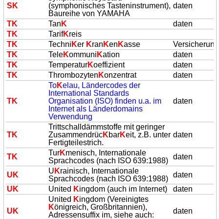
S
K
(symphonisches Tasteninstrument),
daten
Baureihe von YAMAHA
T
K
Tan
K
daten
T
K
Tarif
K
reis
T
K
Techni
K
er
K
ran
K
en
K
asse
Versicherun
T
K
Tele
K
ommuni
K
ation
daten
T
K
Temperatur
K
oeffizient
daten
T
K
Thrombozyten
K
onzentrat
daten
To
K
elau, Ländercodes der
International Standards
T
K
Organisation (ISO) finden u.a. im
daten
Internet als Länderdomains
Verwendung
Trittschalldämmstoffe mit geringer
T
K
Zusammendrüc
K
bar
K
eit, z.B. unter
daten
Fertigteilestrich.
Tur
K
menisch, Internationale
T
K
daten
Sprachcodes (nach ISO 639:1988)
U
K
rainisch, Internationale
U
K
daten
Sprachcodes (nach ISO 639:1988)
U
K
United
K
ingdom (auch im Internet)
daten
United
K
ingdom (Vereinigtes
K
önigreich, Großbritannien),
U
K
daten
Adressensuffix im, siehe auch: