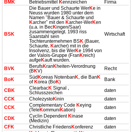
BM
K
Betriebsmittel
K
ennzeichen
Firma
Die Bauer und Schaurte Wer
K
e in
Neuss wurden 1980 unter dem
Namen "Bauer & Schaurte und
K
archer" mit den
K
archer-Wer
K
en
(u.a. in Bec
K
ingen/Saar)
zusammengelegt. 1993 riss
BS
K
Wirtschaft
Saarstahl sein
Tochterunternehmen BS
K
(Bauer,
Schaurte,
K
archer) mit in die
Insolvenz, bis die Wer
K
e 1994 von
der Valois-Gruppe (Fran
K
reich)
aufge
K
auft wurden.
Berufs
K
ran
K
heiten-Verordnung
BV
K
Recht
(B
K
V)
Süd
K
oreas Notenban
K
, die Ban
K
Bo
K
Bank
of
K
orea (Bo
K
)
Clearbac
K
Signal ,
CB
K
daten
Schlusszeichen
CC
K
Cholezysto
K
inin
daten
Complementary Code
K
eying
CC
K
daten
(Tele
K
ommuni
K
ation)
Cyclin Dependent
K
inase
CD
K
daten
(Medizin)
CF
K
Christliche Friedens
K
onferenz
daten