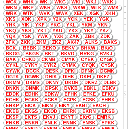
E
K
daten
WG
K
WH
K
W
K
.
W
K
G
W
K
I
W
K
J
W
K
K
Blut
K
onserve)
W
K
N
W
K
P
W
K
R
W
K
S
W
K
W
WL
K
WM
K
E
K
EXCELSIOR
K
eyboard
daten
WR
K
WT
K
WV
K
WW
K
XE
K
XG
K
X
K
H
G
K
Gallien-
K
rueger
daten
X
K
S
XO
K
XP
K
Y2
K
YC
K
YE
K
YG
K
G
K
Gate
K
eeper (Tele
K
ommuni
K
ation)
daten
YH
K
YI
K
Y
K
F
Y
K
G
Y
K
L
Y
K
M
Y
K
N
G
K
Gegenstands
K
atalog
daten
Y
K
Q
Y
K
S
Y
K
T
Y
K
U
Y
K
X
Y
K
Y
Y
K
Z
Geilen
K
irchen-Heinsberg,
K
reis
YQ
K
YS
K
YW
K
YX
K
ZA
K
ZB
K
ZD
K
(HS) Nordrhein-Westfalen,
ZF
K
Z
K
K
Z
K
M
Z
K
Z
A
K
47
AL
K
S
BA
K
S
veraltetes
K
raftfahrzeug
G
K
K
ennzeichen in Deutschland,
daten
BC
K
.
BEB
K
BE
K
O
BE
K
V
BH
K
W
B
K
/O
welches nicht mehr vergeben
B
K
GG
B
K
GS
B
K
T.
B
K
VO
BR
K
G
BV
K
J
werden darf und daher in der
BÄ
K
CH
K
D
C
K
MB
CMY
K
CYE
K
CYG
K
Zu
K
unft ausläuft
CY
K
L
CY
K
Y
CY
K
Z
CYM
K
CYQ
K
CYS
K
Gemeischafts
K
ommentar,
G
K
Bahn
CYW
K
DCG
K
DES
K
DF
K
I
DFN
K
DGM
K
Gesamt
K
ommentar
DGT
K
DGW
K
DHf
K
DIH
K
D
K
FI
D
K
FZ
General
K
asse, Organisation
G
K
Bahn
D
K
MM
D
K
MS
D
K
NY
D
K
OR
D
K
RZ
DLB
K
Bundesbahn
DN
K
N
DNM
K
DPS
K
DV
K
B
EB
K
L
EB
K
V
G
K
Gewebe
K
ultur
daten
EDD
K
EDH
K
ED
K
W
EFH
K
EF
K
E
EF
K
U
G
K
Glas
K
erami
K
Baugewerbe
EGH
K
EG
K
K
EG
K
S
EGP
K
EGS
K
EHB
K
G
K
Glycerin
K
inase
daten
EH
K
P
EIC
K
EI
K
N
EI
K
Y
E
K
BI
E
K
CH
G
K
Graduierten
K
olleg
daten
E
K
EB
E
K
GS
E
K
OD
E
K
R
K
E
K
RN
E
K
SB
G
K
Grund
K
urs
daten
E
K
SP
E
K
TS
E
K
VJ
E
K
YT
E
K
rG
EMR
K
H
K
Hämato
K
rit
daten
EN
K
B
EN
K
R
ENL
K
ENN
K
ENS
K
EP
K
K
Haupt
K
asse (einer Dire
K
tion),
EPP
K
ES
K
D
ES
K
M
ESN
K
EWS
K
EWv
K