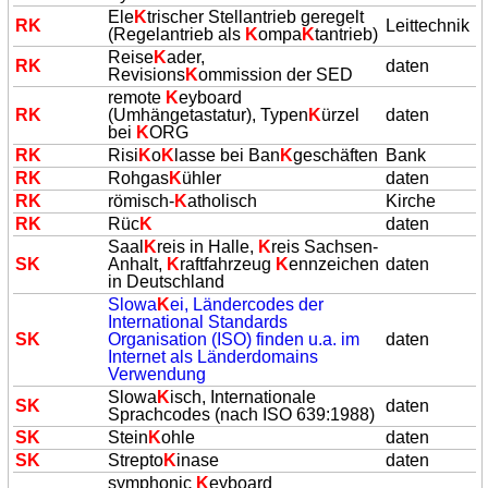
Ele
K
trischer Stellantrieb geregelt
R
K
Leittechnik
(Regelantrieb als
K
ompa
K
tantrieb)
Reise
K
ader,
R
K
daten
Revisions
K
ommission der SED
remote
K
eyboard
R
K
(Umhängetastatur), Typen
K
ürzel
daten
bei
K
ORG
R
K
Risi
K
o
K
lasse bei Ban
K
geschäften
Bank
R
K
Rohgas
K
ühler
daten
R
K
römisch-
K
atholisch
Kirche
R
K
Rüc
K
daten
Saal
K
reis in Halle,
K
reis Sachsen-
S
K
Anhalt,
K
raftfahrzeug
K
ennzeichen
daten
in Deutschland
Slowa
K
ei, Ländercodes der
International Standards
S
K
Organisation (ISO) finden u.a. im
daten
Internet als Länderdomains
Verwendung
Slowa
K
isch, Internationale
S
K
daten
Sprachcodes (nach ISO 639:1988)
S
K
Stein
K
ohle
daten
S
K
Strepto
K
inase
daten
symphonic
K
eyboard