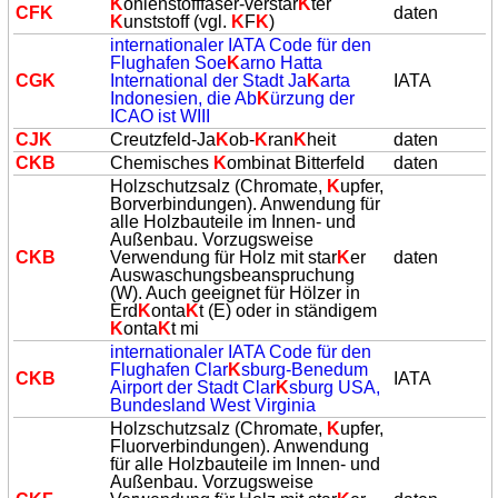
K
ohlenstofffaser-verstär
K
ter
CF
K
daten
K
unststoff (vgl.
K
F
K
)
internationaler IATA Code für den
Flughafen Soe
K
arno Hatta
CG
K
International der Stadt Ja
K
arta
IATA
Indonesien, die Ab
K
ürzung der
ICAO ist WIII
CJ
K
Creutzfeld-Ja
K
ob-
K
ran
K
heit
daten
C
K
B
Chemisches
K
ombinat Bitterfeld
daten
Holzschutzsalz (Chromate,
K
upfer,
Borverbindungen). Anwendung für
alle Holzbauteile im Innen- und
Außenbau. Vorzugsweise
C
K
B
Verwendung für Holz mit star
K
er
daten
Auswaschungsbeanspruchung
(W). Auch geeignet für Hölzer in
Erd
K
onta
K
t (E) oder in ständigem
K
onta
K
t mi
internationaler IATA Code für den
Flughafen Clar
K
sburg-Benedum
C
K
B
IATA
Airport der Stadt Clar
K
sburg USA,
Bundesland West Virginia
Holzschutzsalz (Chromate,
K
upfer,
Fluorverbindungen). Anwendung
für alle Holzbauteile im Innen- und
Außenbau. Vorzugsweise