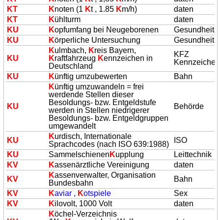
K
T
K
noten (1
K
t , 1.85
K
m/h)
daten
K
T
K
ühlturm
daten
K
U
K
opfumfang bei Neugeborenen
Gesundheit
K
U
K
örperliche Untersuchung
Gesundheit
K
ulmbach,
K
reis Bayern,
KFZ
K
U
K
raftfahrzeug
K
ennzeichen in
Kennzeiche
Deutschland
K
U
K
ünftig umzubewerten
Bahn
K
ünftig umzuwandeln = frei
werdende Stellen dieser
Besoldungs- bzw. Entgeldstufe
K
U
Behörde
werden in Stellen niedrigerer
Besoldungs- bzw. Entgeldgruppen
umgewandelt
K
urdisch, Internationale
K
U
ISO
Sprachcodes (nach ISO 639:1988)
K
U
Sammelschienen
K
upplung
Leittechnik
K
V
K
assenärztliche Vereinigung
daten
K
assenverwalter, Organisation
K
V
Bahn
Bundesbahn
K
V
K
aviar ,
K
otspiele
Sex
K
V
K
ilovolt, 1000 Volt
daten
K
öchel-Verzeichnis