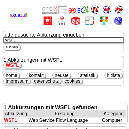
a
kue
zu
fi
bitte gesuchte Abkürzung eingeben
1 Abkürzungen mit WSFL
WSFL
home
kontakt
neuste
statistik
hitliste
impressum
datenschutz
cookies
1 Abkürzungen mit WSFL gefunden
Abkürzung
Erklärung
Kategorie
WSFL
Web Service Flow Language
Computer