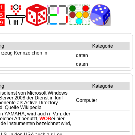
ng
Kategorie
ahrzeug Kennzeichen in
daten
daten
ng
Kategorie
nisdienst von Microsoft Windows
erver 2008 der Dienst in fünf
Computer
onente als Active Directory
d. Quelle Wikipedia
 von YAMAHA, wird auch i. V.m. der
eicher Art benutzt,
WOB
ei hier
nde Instrumenten bezeichnet wird,
in den USA auch als Lou-