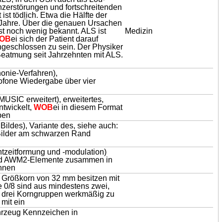
nzerstörungen und fortschreitenden
st tödlich. Etwa die Hälfte der
ei Jahre. Über die genauen Ursachen
t noch wenig bekannt. ALS ist
Medizin
OB
ei sich der Patient darauf
ngeschlossen zu sein. Der Physiker
Beatmung seit Jahrzehnten mit ALS.
onie-Verfahren),
rofone Wiedergabe über vier
C erweitert), erweitertes,
twickelt,
WOB
ei in diesem Format
ben
 Bildes), Variante des, siehe auch:
 Bilder am schwarzen Rand
htzeitformung und -modulation)
d AWM2-Elemente zusammen in
önnen
 Größkorn von 32 mm besitzen mit
 0/8 sind aus mindestens zwei,
 drei Korngruppen werkmäßig zu
 mit ein
ahrzeug Kennzeichen in