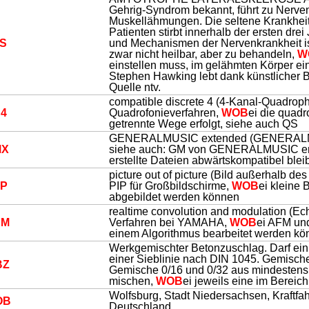
Gehrig-Syndrom bekannt, führt zu Nerve
Muskellähmungen. Die seltene Krankheit i
Patienten stirbt innerhalb der ersten dr
S
und Mechanismen der Nervenkrankheit is
zwar nicht heilbar, aber zu behandeln,
W
einstellen muss, im gelähmten Körper ei
Stephen Hawking lebt dank künstlicher 
Quelle ntv.
compatible discrete 4 (4-Kanal-Quadroph
4
Quadrofonieverfahren,
WOB
ei die quad
getrennte Wege erfolgt, siehe auch QS
GENERALMUSIC extended (GENERALMUSI
MX
siehe auch: GM von GENERALMUSIC en
erstellte Dateien abwärtskompatibel blei
picture out of picture (Bild außerhalb des
P
PIP für Großbildschirme,
WOB
ei kleine
abgebildet werden können
realtime convolution and modulation (Ec
CM
Verfahren bei YAMAHA,
WOB
ei AFM un
einem Algorithmus bearbeitet werden k
Werkgemischter Betonzuschlag. Darf ein
einer Sieblinie nach DIN 1045. Gemische
BZ
Gemische 0/16 und 0/32 aus mindestens
mischen,
WOB
ei jeweils eine im Bereich
Wolfsburg, Stadt Niedersachsen, Kraftf
OB
Deutschland