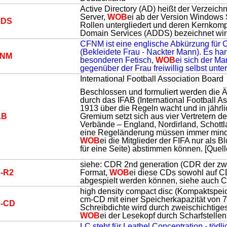
Active Directory (AD) heißt der Verzeich
Server,
WOB
ei ab der Version Windows S
DDS
Rollen untergliedert und deren Kernkomp
Domain Services (ADDS) bezeichnet wir
CFNM ist eine englische Abkürzung für
(Bekleidete Frau - Nackter Mann). Es ha
FNM
besonderen Fetisch,
WOB
ei sich der Ma
gegenüber der Frau freiwillig selbst unte
International Football Association Board
Beschlossen und formuliert werden die 
durch das IFAB (International Football As
1913 über die Regeln wacht und in jährlic
AB
Gremium setzt sich aus vier Vertretern de
Verbände – England, Nordirland, Schot
eine Regeländerung müssen immer minde
WOB
ei die Mitglieder der FIFA nur als B
für eine Seite) abstimmen können. [Quel
siehe: CDR 2nd generation (CDR der zwe
-R2
Format,
WOB
ei diese CDs sowohl auf 
abgespielt werden können, siehe auch
high density compact disc (Kompaktspeic
cm-CD mit einer Speicherkapazität von 7
-CD
Schreibdichte wird durch zweischichtiges
WOB
ei der Lesekopf durch Scharfstellen
LC steht für Leathel Concentration - tödl