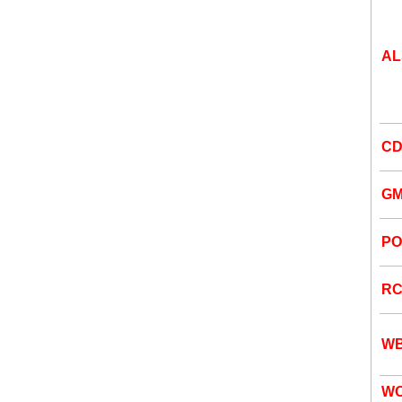
AL
CD
G
PO
R
W
W