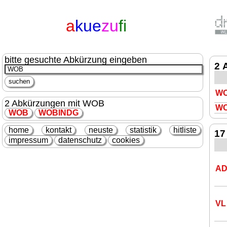
a
kue
zu
fi
bitte gesuchte Abkürzung eingeben
2 
W
2 Abkürzungen mit WOB
W
WOB
WOB
INDG
home
kontakt
neuste
statistik
hitliste
17
impressum
datenschutz
cookies
A
VL