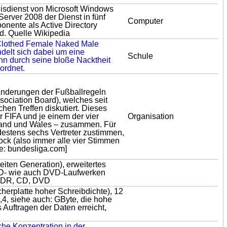
nisdienst von Microsoft Windows
erver 2008 der Dienst in fünf
Computer
onente als Active Directory
d. Quelle Wikipedia
 Clothed Female Naked Male
ndelt sich dabei um eine
Schule
nn durch seine bloße Nacktheit
rordnet.
Änderungen der Fußballregeln
sociation Board), welches seit
hen Treffen diskutiert. Dieses
r FIFA und je einem der vier
Organisation
tland und Wales – zusammen. Für
stens sechs Vertreter zustimmen,
lock (also immer alle vier Stimmen
le: bundesliga.com]
iten Generation), erweitertes
CD- wie auch DVD-Laufwerken
 CDR, CD, DVD
herplatte hoher Schreibdichte), 12
,4, siehe auch: GByte, die hohe
 Auftragen der Daten erreicht,
iche Konzentration in der