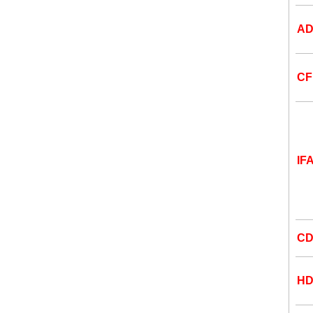
A
C
IF
CD
HD