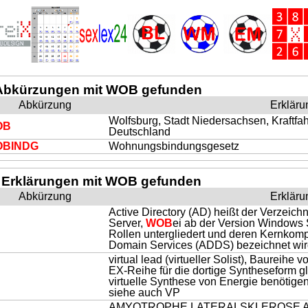
Abkürzungen mit WOB gefunden
Abkürzung
Erkläru
Wolfsburg, Stadt Niedersachsen, Kraftf
OB
Deutschland
OB
INDG
Wohnungsbindungsgesetz
 Erklärungen mit WOB gefunden
Abkürzung
Erkläru
Active Directory (AD) heißt der Verzeich
Server,
WOB
ei ab der Version Windows S
D
Rollen untergliedert und deren Kernkomp
Domain Services (ADDS) bezeichnet wir
virtual lead (virtueller Solist), Baureihe
EX-Reihe für die dortige Syntheseform gl
virtuelle Synthese von Energie benötige
siehe auch VP
AMYOTROPHE LATERALSKLEROSE ALS, 