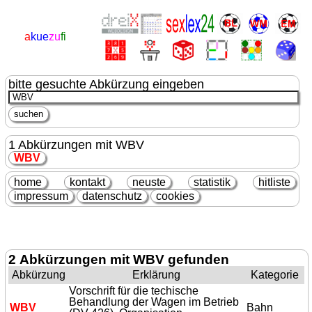
a
kue
zu
fi
bitte gesuchte Abkürzung eingeben
1 Abkürzungen mit WBV
WBV
home
kontakt
neuste
statistik
hitliste
impressum
datenschutz
cookies
2 Abkürzungen mit WBV gefunden
Abkürzung
Erklärung
Kategorie
Vorschrift für die techische
Behandlung der Wagen im Betrieb
WBV
Bahn