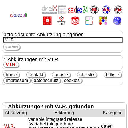
a
kue
zu
fi
bitte gesuchte Abkürzung eingeben
1 Abkürzungen mit V.I.R.
V.I.R.
home
kontakt
neuste
statistik
hitliste
impressum
datenschutz
cookies
1 Abkürzungen mit V.I.R. gefunden
Abkürzung
Erklärung
Kategorie
variable integrated release
(variabel integrierbare
V.I.R.
daten