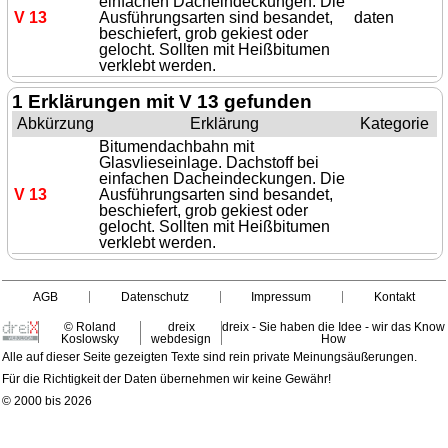
einfachen Dacheindeckungen. Die
V 13
Ausführungsarten sind besandet,
daten
beschiefert, grob gekiest oder
gelocht. Sollten mit Heißbitumen
verklebt werden.
1 Erklärungen mit V 13 gefunden
Abkürzung
Erklärung
Kategorie
Bitumendachbahn mit
Glasvlieseinlage. Dachstoff bei
einfachen Dacheindeckungen. Die
V 13
Ausführungsarten sind besandet,
beschiefert, grob gekiest oder
gelocht. Sollten mit Heißbitumen
verklebt werden.
AGB
Datenschutz
Impressum
Kontakt
© Roland
dreix
dreix - Sie haben die Idee - wir das Know
Koslowsky
webdesign
How
Alle auf dieser Seite gezeigten Texte sind rein private Meinungsäußerungen.
Für die Richtigkeit der Daten übernehmen wir keine Gewähr!
© 2000 bis 2026