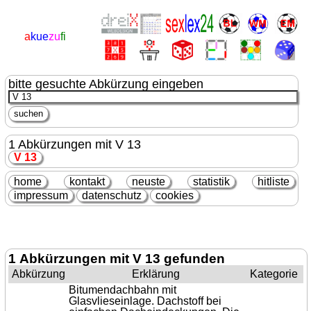
a
kue
zu
fi
bitte gesuchte Abkürzung eingeben
1 Abkürzungen mit V 13
V 13
home
kontakt
neuste
statistik
hitliste
impressum
datenschutz
cookies
1 Abkürzungen mit V 13 gefunden
Abkürzung
Erklärung
Kategorie
Bitumendachbahn mit
Glasvlieseinlage. Dachstoff bei