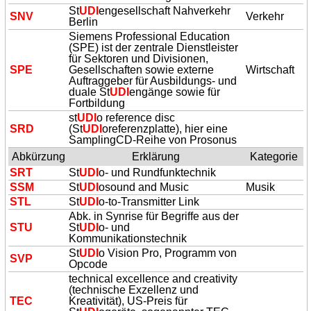
St
UDI
engesellschaft Nahverkehr
SNV
Verkehr
Berlin
Siemens Professional Education
(SPE) ist der zentrale Dienstleister
für Sektoren und Divisionen,
SPE
Gesellschaften sowie externe
Wirtschaft
Auftraggeber für Ausbildungs- und
duale St
UDI
engänge sowie für
Fortbildung
st
UDI
o reference disc
SRD
(St
UDI
oreferenzplatte), hier eine
SamplingCD-Reihe von Prosonus
Abkürzung
Erklärung
Kategorie
SRT
St
UDI
o- und Rundfunktechnik
SSM
St
UDI
osound and Music
Musik
STL
St
UDI
o-to-Transmitter Link
Abk. in Synrise für Begriffe aus der
STU
St
UDI
o- und
Kommunikationstechnik
St
UDI
o Vision Pro, Programm von
SVP
Opcode
technical excellence and creativity
(technische Exzellenz und
TEC
Kreativität), US-Preis für