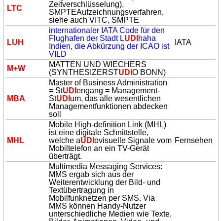
Zeitverschlüsselung),
LTC
SMPTEAufzeichnungsverfahren,
siehe auch VITC, SMPTE
internationaler IATA Code für den
Flughafen der Stadt L
UDI
haha
LUH
IATA
Indien, die Abkürzung der ICAO ist
VILD
MATTEN UND WIECHERS
M+W
(SYNTHESIZERST
UDI
O BONN)
Master of Business Administration
= St
UDI
engang = Management-
MBA
St
UDI
um, das alle wesentlichen
Managementfunktionen abdecken
soll
Mobile High-definition Link (MHL)
ist eine digitale Schnittstelle,
MHL
welche a
UDI
ovisuelle Signale vom
Fernsehen
Mobiltelefon an ein TV-Gerät
überträgt.
Multimedia Messaging Services:
MMS ergab sich aus der
Weiterentwicklung der Bild- und
Textübertragung in
Mobilfunknetzen per SMS. Via
MMS können Handy-Nutzer
unterschiedliche Medien wie Texte,