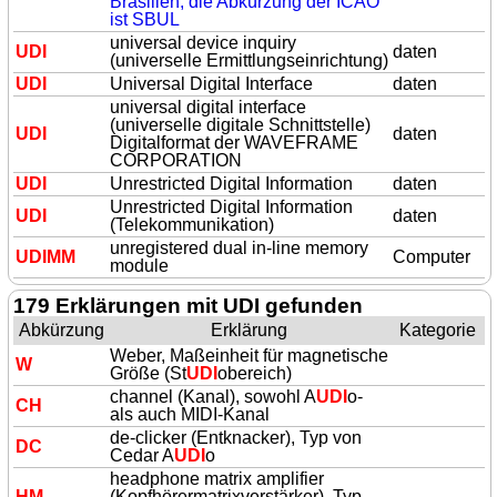
Brasilien, die Abkürzung der ICAO
ist SBUL
universal device inquiry
UDI
daten
(universelle Ermittlungseinrichtung)
UDI
Universal Digital Interface
daten
universal digital interface
(universelle digitale Schnittstelle)
UDI
daten
Digitalformat der WAVEFRAME
CORPORATION
UDI
Unrestricted Digital Information
daten
Unrestricted Digital Information
UDI
daten
(Telekommunikation)
unregistered dual in-line memory
UDI
MM
Computer
module
179 Erklärungen mit UDI gefunden
Abkürzung
Erklärung
Kategorie
Weber, Maßeinheit für magnetische
W
Größe (St
UDI
obereich)
channel (Kanal), sowohl A
UDI
o-
CH
als auch MIDI-Kanal
de-clicker (Entknacker), Typ von
DC
Cedar A
UDI
o
headphone matrix amplifier
HM
(Kopfhörermatrixverstärker), Typ