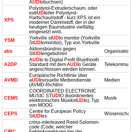
A
UDI
obuchsen)
Polystyrol-Extruderschaum, oder
extr
UDI
erter Polystyrol-
Hartschaumstoff - kurz XPS ist ein
XPS
moderner Dämmstoff, der in der
heutigen Bauindustrie vielfältig
eingesetzt wird.
Yorkville st
UDI
o monitor (Yorkville
YSM
St
UDI
omonitor), Typ von Yorkville
Aktionsbündnis gegen
abs
Organisation
St
UDI
engebühren
A
UDI
o to Digital Profil Bluethooth
A2DP
Standard mit dem A
UDI
o Geräte
Telekommuni
angeschlossen werden können.
Europäische Richtlinie über
AVMD
a
UDI
ovisuelle Mediendienste
Medien
(AVMD-Richtlini
COORDINATED ELECTRONIC
MUSIC ST
UDI
O (koordiniertes
CEMS
Musik
elektronisches Musikst
UDI
o), Typ
von MOOG
Centre for European Policy
CEPS
Wissenschaf
St
UDI
es
cross-interleaved Reed-Solomon-
code (Code, welcher
CIRC
Fehlerkorrekturen bei der