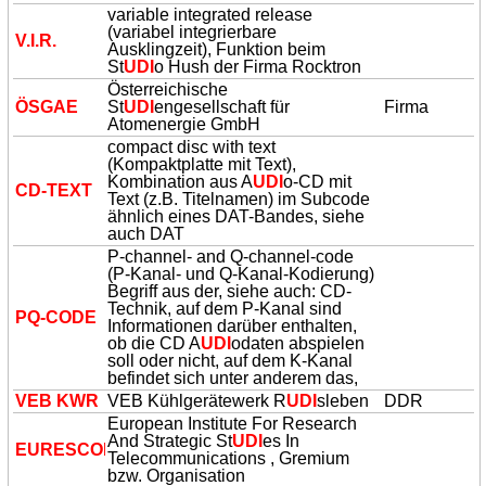
variable integrated release
(variabel integrierbare
V.I.R.
Ausklingzeit), Funktion beim
St
UDI
o Hush der Firma Rocktron
Österreichische
ÖSGAE
St
UDI
engesellschaft für
Firma
Atomenergie GmbH
compact disc with text
(Kompaktplatte mit Text),
Kombination aus A
UDI
o-CD mit
CD-TEXT
Text (z.B. Titelnamen) im Subcode
ähnlich eines DAT-Bandes, siehe
auch DAT
P-channel- and Q-channel-code
(P-Kanal- und Q-Kanal-Kodierung)
Begriff aus der, siehe auch: CD-
Technik, auf dem P-Kanal sind
PQ-CODE
Informationen darüber enthalten,
ob die CD A
UDI
odaten abspielen
soll oder nicht, auf dem K-Kanal
befindet sich unter anderem das,
VEB KWR
VEB Kühlgerätewerk R
UDI
sleben
DDR
European Institute For Research
And Strategic St
UDI
es In
EURESCOM
Telecommunications , Gremium
bzw. Organisation