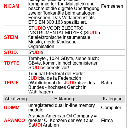
komprimierter Ton-Multiplex) und
NICAM
Fernsehen
beschreibt die digitale Übertragung
zweier Tonkanäle beim analogen
Fernsehen. Das Verfahren ist als
ETS EN 300 163 spezifiziert.
ST
UDI
O VOOR ELECTRO
INSTRUMENTAL MUZIEK (St
UDI
o
STEIM
für elektronische instrumentale
Musik), niederländische
Organisation
STUD.
St
UDI
e
Terabyte , 1024 GByte, siehe auch:
TBYTE
GByte, kommt in hochtechnisierten
St
UDI
os bereits vor!
Tribunal Electoral del Poder
J
UDI
cial de la Federación
TEPJF
(Wahltribunal der J
UDI
kative des
Bahn
Bundes - höchstes Gericht in
Wahlfragen)
Abkürzung
Erklärung
Kategorie
unregistered dual in-line memory
UDI
MM
Computer
module
Arabian-American Oil Company =
ARAMCO
größter Öl Konzern der Welt aus
Firma
Sa
UDI
Arabien