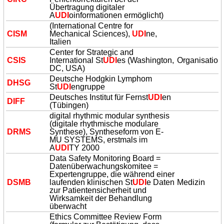
Übertragung digitaler
A
UDI
oinformationen ermöglicht)
(International Centre for
CISM
Mechanical Sciences),
UDI
ne,
Italien
Center for Strategic and
CSIS
International St
UDI
es (Washington,
Organisation
DC, USA)
Deutsche Hodgkin Lymphom
DHSG
St
UDI
engruppe
Deutsches Institut für Fernst
UDI
en
DIFF
(Tübingen)
digital rhythmic modular synthesis
(digitale rhythmische modulare
DRMS
Synthese), Syntheseform von E-
MU SYSTEMS, erstmals im
A
UDI
TY 2000
Data Safety Monitoring Board =
Datenüberwachungskomitee =
Expertengruppe, die während einer
DSMB
laufenden klinischen St
UDI
e Daten
Medizin
zur Patientensicherheit und
Wirksamkeit der Behandlung
überwacht
Ethics Committee Review Form