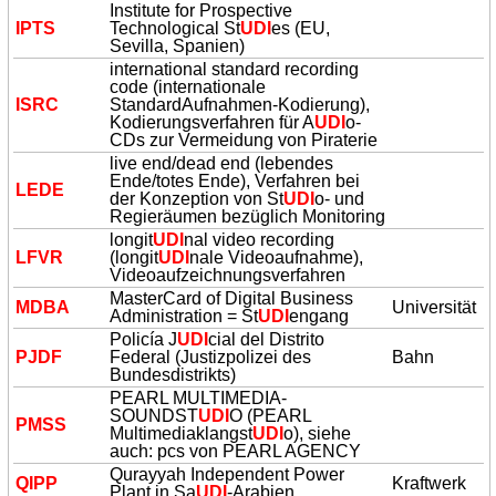
Institute for Prospective
IPTS
Technological St
UDI
es (EU,
Sevilla, Spanien)
international standard recording
code (internationale
ISRC
StandardAufnahmen-Kodierung),
Kodierungsverfahren für A
UDI
o-
CDs zur Vermeidung von Piraterie
live end/dead end (lebendes
Ende/totes Ende), Verfahren bei
LEDE
der Konzeption von St
UDI
o- und
Regieräumen bezüglich Monitoring
longit
UDI
nal video recording
LFVR
(longit
UDI
nale Videoaufnahme),
Videoaufzeichnungsverfahren
MasterCard of Digital Business
MDBA
Universität
Administration = St
UDI
engang
Policía J
UDI
cial del Distrito
PJDF
Federal (Justizpolizei des
Bahn
Bundesdistrikts)
PEARL MULTIMEDIA-
SOUNDST
UDI
O (PEARL
PMSS
Multimediaklangst
UDI
o), siehe
auch: pcs von PEARL AGENCY
Qurayyah Independent Power
QIPP
Kraftwerk
Plant in Sa
UDI
-Arabien