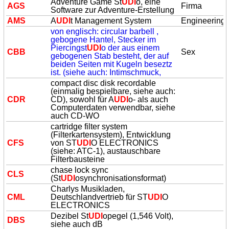
Adventure Game St
UDI
o, eine
AGS
Firma
Software zur Adventure-Erstellung
AMS
A
UDI
t Management System
Engineering
von englisch: circular barbell ,
gebogene Hantel, Stecker im
Piercingst
UDI
o der aus einem
CBB
Sex
gebogenen Stab besteht, der auf
beiden Seiten mit Kugeln beseztz
ist. (siehe auch: Intimschmuck,
compact disc disk recordable
(einmalig bespielbare, siehe auch:
CDR
CD), sowohl für A
UDI
o- als auch
Computerdaten verwendbar, siehe
auch CD-WO
cartridge filter system
(Filterkartensystem), Entwicklung
CFS
von ST
UDI
O ELECTRONICS
(siehe: ATC-1), austauschbare
Filterbausteine
chase lock sync
CLS
(St
UDI
osynchronisationsformat)
Charlys Musikladen,
CML
Deutschlandvertrieb für ST
UDI
O
ELECTRONICS
Dezibel St
UDI
opegel (1,546 Volt),
DBS
siehe auch dB