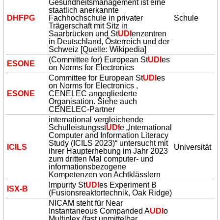
Gesundheitsmanagement ist eine
staatlich anerkannte
DHFPG
Fachhochschule in privater
Schule
Trägerschaft mit Sitz in
Saarbrücken und St
UDI
enzentren
in Deutschland, Österreich und der
Schweiz [Quelle: Wikipedia]
(Committee for) European St
UDI
es
ESONE
on Norms for Electronics
Committee for European St
UDI
es
on Norms for Electronics ,
ESONE
CENELEC angegliederte
Organisation. Siehe auch
CENELEC-Partner
international vergleichende
Schulleistungsst
UDI
e „International
Computer and Information Literacy
Study (ICILS 2023)“ untersucht mit
ICILS
Universität
ihrer Haupterhebung im Jahr 2023
zum dritten Mal computer- und
informationsbezogene
Kompetenzen von Achtklässlern
Impurity St
UDI
es Experiment B
ISX-B
(Fusionsreaktortechnik, Oak Ridge)
NICAM steht für Near
Instantaneous Companded A
UDI
o
Multiplex (fast unmittelbar