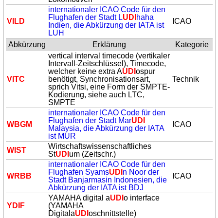
internationaler ICAO Code für den
Flughafen der Stadt L
UDI
haha
VILD
ICAO
Indien, die Abkürzung der IATA ist
LUH
Abkürzung
Erklärung
Kategorie
vertical interval timecode (vertikaler
Intervall-Zeitschlüssel), Timecode,
welcher keine extra A
UDI
ospur
VITC
benötigt, Synchronisationsart,
Technik
sprich Vitsi, eine Form der SMPTE-
Kodierung, siehe auch LTC,
SMPTE
internationaler ICAO Code für den
Flughafen der Stadt Mar
UDI
WBGM
ICAO
Malaysia, die Abkürzung der IATA
ist MUR
Wirtschaftswissenschaftliches
WIST
St
UDI
um (Zeitschr.)
internationaler ICAO Code für den
Flughafen Syams
UDI
n Noor der
WRBB
ICAO
Stadt Banjarmasin Indonesien, die
Abkürzung der IATA ist BDJ
YAMAHA digital a
UDI
o interface
YDIF
(YAMAHA
Digitala
UDI
oschnittstelle)