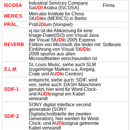
Industrial Services Company
ISCOSA
Firma
Sa
UDI
Arabia (ISCOSA)
Mercator Institute for China
MERICS
St
UDI
es (MERICS) in Berlin
PRÄL.
Präl
UDI
um (Vorspiel)
vj.iso ist die Abkürzung für eine
Image-Datei(ISO) von Visual Java
der Visual St
UDI
o 2005 Express
REVERB
Edition von Microsoft, die leider mit
Software
Einführung von Visual St
UDI
o
2008 spurlos aus allen
Microsoftseiten verschwunden ist
St. Louis Music, siehe auch SLM
S.L.M.
(zugehörige Marken u.a. Ampeg,
Crate und A
UDI
o Centron)
entspricht, siehe auch: SDIF, wird
von, siehe auch: DASH-Maschinen
SDIF-1
genutzt, hier wird für Word-Clock-
und A
UDI
osignal ein Kabel
verwandt
SONY digital interface second
generation (SONY
Digitalschnittstelle der zweiten
SDIF-2
Generation), hier werden für Word-
Clock- und A
UDI
osignal getrennte
Kabel verwandt