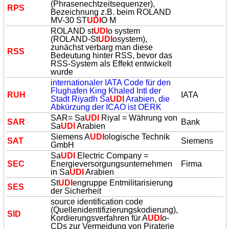
(Phrasenechtzeitsequenzer),
RPS
Bezeichnung z.B. beim ROLAND
MV-30 ST
UDI
O M
ROLAND st
UDI
o system
(ROLAND-St
UDI
osystem),
zunächst verbarg man diese
RSS
Bedeutung hinter RSS, bevor das
RSS-System als Effekt entwickelt
wurde
internationaler IATA Code für den
Flughafen King Khaled Intl der
RUH
IATA
Stadt Riyadh Sa
UDI
Arabien, die
Abkürzung der ICAO ist OERK
SAR= Sa
UDI
Riyal = Währung von
SAR
Bank
Sa
UDI
Arabien
Siemens A
UDI
ologische Technik
SAT
Siemens
GmbH
Sa
UDI
Electric Company =
SEC
Energieversorgungsunternehmen
Firma
in Sa
UDI
Arabien
St
UDI
engruppe Entmilitarisierung
SES
der Sicherheit
source identification code
(Quellenidentifizierungskodierung),
SID
Kordierungsverfahren für A
UDI
o-
CDs zur Vermeidung von Piraterie