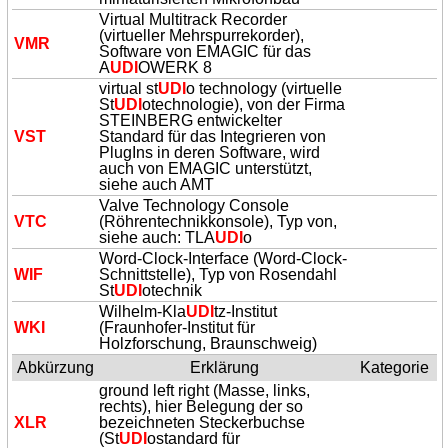
Virtual Multitrack Recorder
(virtueller Mehrspurrekorder),
VMR
Software von EMAGIC für das
A
UDI
OWERK 8
virtual st
UDI
o technology (virtuelle
St
UDI
otechnologie), von der Firma
STEINBERG entwickelter
VST
Standard für das Integrieren von
PlugIns in deren Software, wird
auch von EMAGIC unterstützt,
siehe auch AMT
Valve Technology Console
VTC
(Röhrentechnikkonsole), Typ von,
siehe auch: TLA
UDI
o
Word-Clock-Interface (Word-Clock-
WIF
Schnittstelle), Typ von Rosendahl
St
UDI
otechnik
Wilhelm-Kla
UDI
tz-Institut
WKI
(Fraunhofer-Institut für
Holzforschung, Braunschweig)
Abkürzung
Erklärung
Kategorie
ground left right (Masse, links,
rechts), hier Belegung der so
XLR
bezeichneten Steckerbuchse
(St
UDI
ostandard für