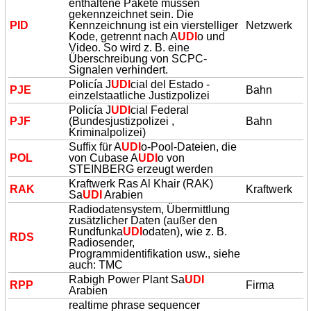
enthaltene Pakete müssen
gekennzeichnet sein. Die
PID
Kennzeichnung ist ein vierstelliger
Netzwerk
Kode, getrennt nach A
UDI
o und
Video. So wird z. B. eine
Überschreibung von SCPC-
Signalen verhindert.
Policía J
UDI
cial del Estado -
PJE
Bahn
einzelstaatliche Justizpolizei
Policía J
UDI
cial Federal
PJF
(Bundesjustizpolizei ,
Bahn
Kriminalpolizei)
Suffix für A
UDI
o-Pool-Dateien, die
POL
von Cubase A
UDI
o von
STEINBERG erzeugt werden
Kraftwerk Ras Al Khair (RAK)
RAK
Kraftwerk
Sa
UDI
Arabien
Radiodatensystem, Übermittlung
zusätzlicher Daten (außer den
Rundfunka
UDI
odaten), wie z. B.
RDS
Radiosender,
Programmidentifikation usw., siehe
auch: TMC
Rabigh Power Plant Sa
UDI
RPP
Firma
Arabien
realtime phrase sequencer