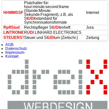
Platzhalter für:
hour:minute:second:frame
(Stunde:Minute:
HHMMSSFF
Internet
Sekunde:Fragment), z.B. als
St
UDI
ostandard für
Synchronisationsformate
RpflStud
Rechtspfleger St
UDI
enheft
Jura
LINTRONICS
R
UDI
LINHARD ELECTRONICS
STEUERSTUD
Steuer und St
UDI
um (Zeitschr.)
Zeitung
AGB
Datenschutz
Impressum
Kontakt