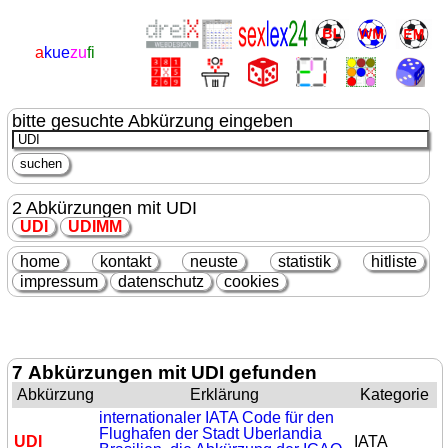
a
kue
zu
fi
bitte gesuchte Abkürzung eingeben
2 Abkürzungen mit UDI
UDI
UDI
MM
home
kontakt
neuste
statistik
hitliste
impressum
datenschutz
cookies
7 Abkürzungen mit UDI gefunden
Abkürzung
Erklärung
Kategorie
internationaler IATA Code für den
Flughafen der Stadt Uberlandia
UDI
IATA