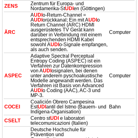
Zentrum für Europa- und
ZENS
Nordamerika-St
UDI
en (Göttingen)
A
UDI
o-Return-Channel =
A
UDI
orückkanal; Ein mit A
UDI
o
Return Channel (ARC) HDMI
ausgerüstetes TV Gerät kann
ÄRC
Computer
darüber in Verbindung mit einem
entsprechenden HDMI Kabel
sowohl A
UDI
o-Signale empfangen,
als auch senden.
Adaptive Spectral Perceptual
Entropy Coding (ASPEC) ist ein
Verfahren zur Datenkompression
von A
UDI
osignalen, bei denen
ASPEC
unter anderem pyschoakustische
Computer
Modelle angewandt werden. Das
Verfahren ist Basis von Advanced
A
UDI
o Coding (AAC), AC-3 und
MP-3.
Coalición Obrero Campesina
COCEI
Est
UDI
antil del Istmo (Bauern- und
Bahn
Indígena-Organisation)
Centro st
UDI
e laboratori
CSELT
telecomunicazioni (Italien)
Deutsche Hochschule für
Prävention und