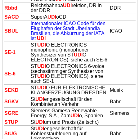
Reichsbahnba
UDI
rektion, DR in
Rbbd
DDR
der DDR
SACD
SuperA
UDI
oCD
internationaler ICAO Code für den
Flughafen der Stadt Uberlandia
SBUL
ICAO
Brasilien, die Abkürzung der IATA
ist
UDI
ST
UDI
O ELECTRONICS
monophonic (monophoner
SE-1
Synthesizer von ST
UDI
O
ELECTRONICS), siehe auch SE-6
ST
UDI
O ELECTRONICS 6-voice
(sechsstimmiger Synthesizer von
SE-6
ST
UDI
O ELECTRONICS), siehe
auch SE-1
ST
UDI
O FÜR ELEKTRONISCHE
SEKD
Musik
KLANGERZEUGUNG DRESDEN
St
UDI
engesellschaft für den
SGKV
Bahn
Kombinierten Verkehr
Siemens Gamesa Renewable
SGRE
Siemens
Energy, S.A., Zam
UDI
o, Spanien
STUP
St
UDI
um und Praxis (Zeitschr.)
St
UDI
engesellschaft für
StUG
Kohlenstaubfeuerung auf
Bahn
Lokomotiven