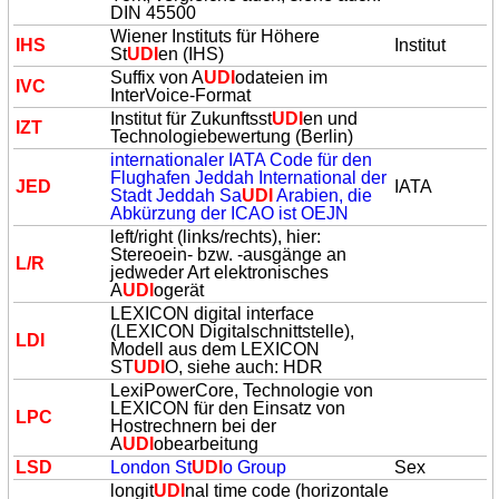
DIN 45500
Wiener Instituts für Höhere
IHS
Institut
St
UDI
en (IHS)
Suffix von A
UDI
odateien im
IVC
InterVoice-Format
Institut für Zukunftsst
UDI
en und
IZT
Technologiebewertung (Berlin)
internationaler IATA Code für den
Flughafen Jeddah International der
JED
IATA
Stadt Jeddah Sa
UDI
Arabien, die
Abkürzung der ICAO ist OEJN
left/right (links/rechts), hier:
Stereoein- bzw. -ausgänge an
L/R
jedweder Art elektronisches
A
UDI
ogerät
LEXICON digital interface
(LEXICON Digitalschnittstelle),
LDI
Modell aus dem LEXICON
ST
UDI
O, siehe auch: HDR
LexiPowerCore, Technologie von
LEXICON für den Einsatz von
LPC
Hostrechnern bei der
A
UDI
obearbeitung
LSD
London St
UDI
o Group
Sex
longit
UDI
nal time code (horizontale