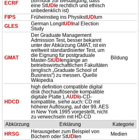
(formular zur Bestätigung, dass
ECRF
eine St
UDI
e rechtlich und ethisch
unbedenklich ist)
FIPS
Früheinstieg ins Physikst
UDI
um
German Longit
UDI
nal Election
GLES
Study
Der Graduate Management
Admission Test, besser bekannt
unter der Abkürzung GMAT, ist ein
weltweit standardisierter Test, um
die Eignung für postgraduale
GMAT
Bildung
Master-St
UDI
engänge an
betriebswirtschaftlichen Fakultäten
(englisch „Graduate School of
Business“) zu messen. Quelle
Wikipedia
high definition compatible digital
disk (hochauflösende kompatible
digitale Platte ), A
UDI
o-CD-
HDCD
kompatible, siehe auch: CD mit
höherer Auflösung, auf der 99. AES
in New York 1995 vorgestellt, nicht
zu verwechseln mit HD-CD
Abkürzung
Erklärung
Kategorie
Herausgeber zum Beispiel von
HRSG
Medien
Büchern oder St
UDI
en