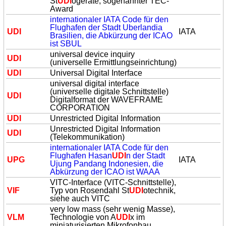
St
UDI
ogeräte, sogenannter TEC-
Award
internationaler IATA Code für den
Flughafen der Stadt Uberlandia
UDI
IATA
Brasilien, die Abkürzung der ICAO
ist SBUL
universal device inquiry
UDI
(universelle Ermittlungseinrichtung)
UDI
Universal Digital Interface
universal digital interface
(universelle digitale Schnittstelle)
UDI
Digitalformat der WAVEFRAME
CORPORATION
UDI
Unrestricted Digital Information
Unrestricted Digital Information
UDI
(Telekommunikation)
internationaler IATA Code für den
Flughafen Hasan
UDI
n der Stadt
UPG
IATA
Ujung Pandang Indonesien, die
Abkürzung der ICAO ist WAAA
VITC-Interface (VITC-Schnittstelle),
VIF
Typ von Rosendahl St
UDI
otechnik,
siehe auch VITC
very low mass (sehr wenig Masse),
VLM
Technologie von A
UDI
x im
miniaturisierten Mikrofonbau