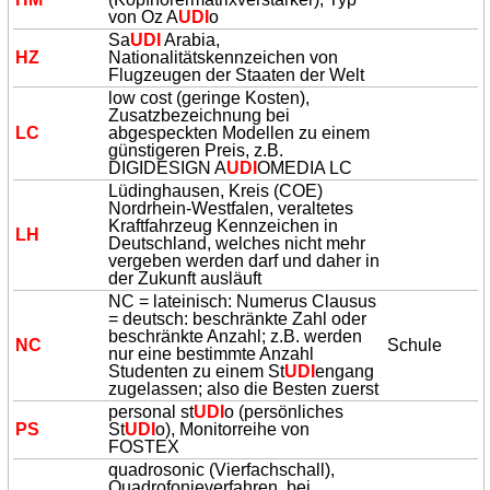
von Oz A
UDI
o
Sa
UDI
Arabia,
HZ
Nationalitätskennzeichen von
Flugzeugen der Staaten der Welt
low cost (geringe Kosten),
Zusatzbezeichnung bei
LC
abgespeckten Modellen zu einem
günstigeren Preis, z.B.
DIGIDESIGN A
UDI
OMEDIA LC
Lüdinghausen, Kreis (COE)
Nordrhein-Westfalen, veraltetes
Kraftfahrzeug Kennzeichen in
LH
Deutschland, welches nicht mehr
vergeben werden darf und daher in
der Zukunft ausläuft
NC = lateinisch: Numerus Clausus
= deutsch: beschränkte Zahl oder
beschränkte Anzahl; z.B. werden
NC
Schule
nur eine bestimmte Anzahl
Studenten zu einem St
UDI
engang
zugelassen; also die Besten zuerst
personal st
UDI
o (persönliches
PS
St
UDI
o), Monitorreihe von
FOSTEX
quadrosonic (Vierfachschall),
Quadrofonieverfahren, bei