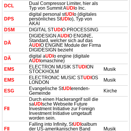
Dual Compressor Limiter, hier als
DCL
Typ von Summit A
UDI
o Inc.
digital personal st
UDI
o (digitales
DPS
persönliches St
UDI
o), Typ von
AKAI
DSM
DIGITAL ST
UDI
O PROCESSING
DIGIDESIGN A
UDI
O ENGINE,
Standard, welcher sich auf das
DÄ
A
UDI
O ENGINE Module der Firma
DIGIDESIGN bezieht
digital a
UDI
o engine (digitale
DÄ
A
UDI
omaschine)
ELECTRON MUSIK ST
UDI
ON
EMS
Musik
STOCKHOLM
ELECTRONIC MUSIC ST
UDI
OS
EMS
Musik
LONDON
Evangelische St
UDI
erenden-
ESG
Kirche
Gemeinde
Durch einen Hackerangrif soll die
sa
UDI
sche Webseite Future
FII
Investment Initiative zur Foreign
Investment Initiative umgetauft
worden sein.
Falling into Infinity, St
UDI
oalbum
FII
der US-amerikanischen Band
Musik