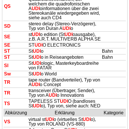
welchem die quadrofonischen
QS
A
UDI
oinformationen über die zwei
Stereokanäle wiedergegeben wird,
siehe auch CD4
stereo delay (Stereo-Verzögerer),
SD
Typ von Duran A
UDI
o
st
UDI
o edition (St
UDI
oausgabe),
SE
z.B. A.R.T. MULTIVERB ALPHA SE
SE
ST
UDI
O ELECTRONICS
ST
St
UDI
o
Bahn
ST
St
UDI
o in Reiseangeboten
Bahn
St
UDI
ologic, Masterkeyboardreihe
Sl
von FATAR
Sw
St
UDI
o World
tape router (Bandverteiler), Typ von
TR
A
UDI
o Concept
transceiver (Übertrager, Sender),
TR
Typ von A
UDI
o Innovations
TAPELESS ST
UDI
O (bandloses
TS
St
UDI
o), Typ von, siehe auch: NED
Abkürzung
Erklärung
Kategorie
virtual st
UDI
o (virtuelles St
UDI
o),
VS
Typ von ROLAND (VS-880)