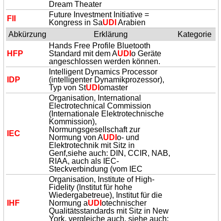
Dream Theater
Future Investment Initiative =
FII
Kongress in Sa
UDI
Arabien
Abkürzung
Erklärung
Kategorie
Hands Free Profile Bluetooth
HFP
Standard mit dem A
UDI
o Geräte
angeschlossen werden können.
Intelligent Dynamics Processor
IDP
(intelligenter Dynamikprozessor),
Typ von St
UDI
omaster
Organisation, International
Electrotechnical Commission
(Internationale Elektrotechnische
Kommission),
Normungsgesellschaft zur
IEC
Normung von A
UDI
o- und
Elektrotechnik mit Sitz in
Genf,siehe auch: DIN, CCIR, NAB,
RIAA, auch als IEC-
Steckverbindung (vom IEC
Organisation, Institute of High-
Fidelity (Institut für hohe
Wiedergabetreue), Institut für die
IHF
Normung a
UDI
otechnischer
Qualitätsstandards mit Sitz in New
York, vergleiche auch, siehe auch: