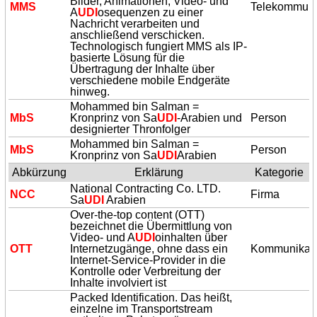
Bilder, Animationen, Video- und
MMS
Telekommuni
A
UDI
osequenzen zu einer
Nachricht verarbeiten und
anschließend verschicken.
Technologisch fungiert MMS als IP-
basierte Lösung für die
Übertragung der Inhalte über
verschiedene mobile Endgeräte
hinweg.
Mohammed bin Salman =
MbS
Kronprinz von Sa
UDI
-Arabien und
Person
designierter Thronfolger
Mohammed bin Salman =
MbS
Person
Kronprinz von Sa
UDI
Arabien
Abkürzung
Erklärung
Kategorie
National Contracting Co. LTD.
NCC
Firma
Sa
UDI
Arabien
Over-the-top content (OTT)
bezeichnet die Übermittlung von
Video- und A
UDI
oinhalten über
OTT
Internetzugänge, ohne dass ein
Kommunikat
Internet-Service-Provider in die
Kontrolle oder Verbreitung der
Inhalte involviert ist
Packed Identification. Das heißt,
einzelne im Transportstream