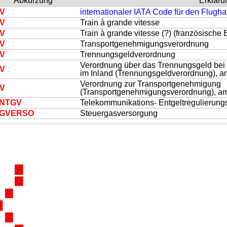
Abkürzung
Erkläru
V
internationaler IATA Code für den Flugha
V
Train à grande vitesse
V
Train à grande vitesse (?) (französische
V
Transportgenehmigungsverordnung
V
Trennungsgeldverordnung
Verordnung über das Trennungsgeld be
V
im Inland (Trennungsgeldverordnung), a
Verordnung zur Transportgenehmigung
V
(Transportgenehmigungsverordnung), am
N
TGV
Telekommunikations- Entgeltregulierun
GV
ERSO
Steuergasversorgung