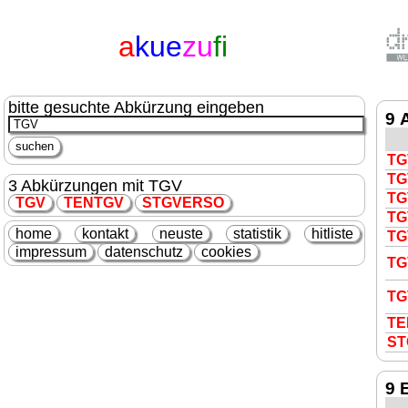
a
kue
zu
fi
bitte gesuchte Abkürzung eingeben
9 
TG
TG
3 Abkürzungen mit TGV
TG
TGV
TEN
TGV
S
TGV
ERSO
TG
home
kontakt
neuste
statistik
hitliste
TG
impressum
datenschutz
cookies
TG
TG
TE
S
T
9 