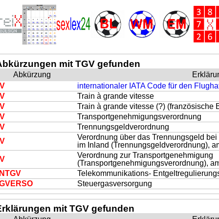
Abkürzungen mit TGV gefunden
Abkürzung
Erkläru
V
internationaler IATA Code für den Flugha
V
Train à grande vitesse
V
Train à grande vitesse (?) (französische
V
Transportgenehmigungsverordnung
V
Trennungsgeldverordnung
Verordnung über das Trennungsgeld be
V
im Inland (Trennungsgeldverordnung), a
Verordnung zur Transportgenehmigung
V
(Transportgenehmigungsverordnung), am
N
TGV
Telekommunikations- Entgeltregulierun
GV
ERSO
Steuergasversorgung
Erklärungen mit TGV gefunden