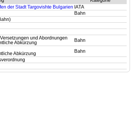
ng
Kategorie
fen der Stadt Targovishte Bulgarien
IATA
Bahn
 Bahn)
i Versetzungen und Abordnungen
Bahn
mtliche Abkürzung
Bahn
tliche Abkürzung
gsverordnung