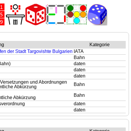
ng
Kategorie
fen der Stadt Targovishte Bulgarien
IATA
Bahn
 Bahn)
daten
daten
daten
i Versetzungen und Abordnungen
Bahn
mtliche Abkürzung
Bahn
tliche Abkürzung
gsverordnung
daten
daten