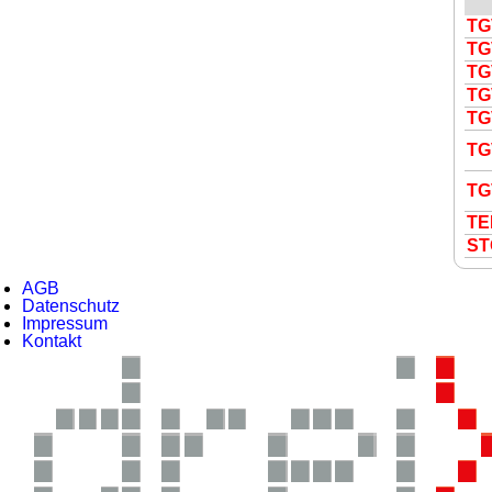
TG
TG
TG
TG
TG
TG
TG
TE
S
T
AGB
Datenschutz
Impressum
Kontakt