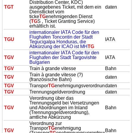
Distribution Center, KDC)
TG
T
ausgegebenes Ticket, mit dem ein
daten
Dienstticket vom
ticke
TG
enehmigenden Dienst
(
TG
S , Ticket Granting Service)
erhältlich ist.
internationaler IATA Code für den
Flughafen Toncontin der Stadt
TG
U
IATA
Tegucigalpa Honduras, die
Abkürzung der ICAO ist MH
TG
internationaler IATA Code für den
TG
V
Flughafen der Stadt Targovishte
IATA
Bulgarien
TG
V
Train à grande vitesse
Bahn
Train à grande vitesse (?)
TG
V
daten
(französische Bahn)
TG
V
Transpor
TG
enehmigungsverordnung
daten
TG
V
Trennungsgeldverordnung
daten
Verordnung über das
Trennungsgeld bei Versetzungen
TG
V
und Abordnungen im Inland
Bahn
(Trennungsgeldverordnung),
amtliche Abkürzung
Verordnung zur
Transpor
TG
enehmigung
TG
V
Bahn
(Transpor
TG
enehmigungsverordnung),