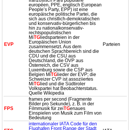
französisch Parti populaire
européen, PPE, englisch European
People’s Party, EPP) ist eine
europäische politische Partei, die
sich aus christlich-demokratischen
und konservativ-bürgerlichen bis
hin zu nationalkonservativ-
rechtspopulistischen
Mi
TG
liedsparteien in der
Europäischen Union
EVP
Parteien
zusammensetzt. Aus dem
deutschen Sprachbereich sind die
CDU und die CSU aus
Deutschland, die ÖVP aus
Österreich, die CSV aus
Luxemburg sowie die CSP aus
Belgien Mi
TG
lieder der EVP; die
Schweizer CVP ist assoziiertes
Mi
TG
lied und die Südtiroler
Volkspartei hat Beobachterstatus.
Quelle Wikipedia
frames per second (Fragmente
Bilder pro Sekunde), z. B. in der
FPS
Filmmusik für zei
TG
enaues
Einspielen von Musik zum Film von
Bedeutung
internationaler IATA Code für den
Flughafen Front Range der Stadt