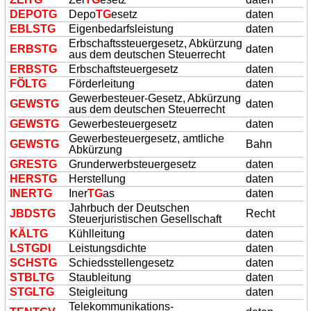
DEPO
TG
Depo
TG
esetz
daten
EBLS
TG
Eigenbedarfsleistung
daten
Erbschaftssteuergesetz, Abkürzung
ERBS
TG
daten
aus dem deutschen Steuerrecht
ERBS
TG
Erbschaftsteuergesetz
daten
FÖL
TG
Förderleitung
daten
Gewerbesteuer-Gesetz, Abkürzung
GEWS
TG
daten
aus dem deutschen Steuerrecht
GEWS
TG
Gewerbesteuergesetz
daten
Gewerbesteuergesetz, amtliche
GEWS
TG
Bahn
Abkürzung
GRES
TG
Grunderwerbsteuergesetz
daten
HERS
TG
Herstellung
daten
INER
TG
Iner
TG
as
daten
Jahrbuch der Deutschen
JBDS
TG
Recht
Steuerjuristischen Gesellschaft
KÄL
TG
Kühlleitung
daten
LS
TG
DI
Leistungsdichte
daten
SCHS
TG
Schiedsstellengesetz
daten
STBL
TG
Staubleitung
daten
S
TG
L
TG
Steigleitung
daten
Telekommunikations-