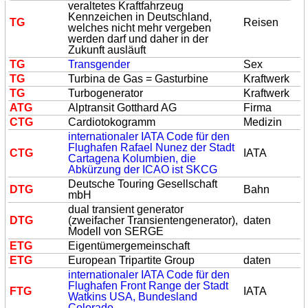
veraltetes Kraftfahrzeug
Kennzeichen in Deutschland,
TG
Reisen
welches nicht mehr vergeben
werden darf und daher in der
Zukunft ausläuft
TG
Transgender
Sex
TG
Turbina de Gas = Gasturbine
Kraftwerk
TG
Turbogenerator
Kraftwerk
A
TG
Alptransit Gotthard AG
Firma
C
TG
Cardiotokogramm
Medizin
internationaler IATA Code für den
Flughafen Rafael Nunez der Stadt
C
TG
IATA
Cartagena Kolumbien, die
Abkürzung der ICAO ist SKCG
Deutsche Touring Gesellschaft
D
TG
Bahn
mbH
dual transient generator
D
TG
(zweifacher Transientengenerator),
daten
Modell von SERGE
E
TG
Eigentümergemeinschaft
E
TG
European Tripartite Group
daten
internationaler IATA Code für den
Flughafen Front Range der Stadt
F
TG
IATA
Watkins USA, Bundesland
Colorado