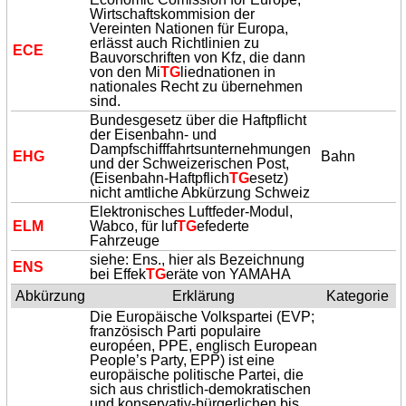
Wirtschaftskommision der
Vereinten Nationen für Europa,
erlässt auch Richtlinien zu
ECE
Bauvorschriften von Kfz, die dann
von den Mi
TG
liednationen in
nationales Recht zu übernehmen
sind.
Bundesgesetz über die Haftpflicht
der Eisenbahn- und
Dampfschifffahrtsunternehmungen
EHG
Bahn
und der Schweizerischen Post,
(Eisenbahn-Haftpflich
TG
esetz)
nicht amtliche Abkürzung Schweiz
Elektronisches Luftfeder-Modul,
ELM
Wabco, für luf
TG
efederte
Fahrzeuge
siehe: Ens., hier als Bezeichnung
ENS
bei Effek
TG
eräte von YAMAHA
Abkürzung
Erklärung
Kategorie
Die Europäische Volkspartei (EVP;
französisch Parti populaire
européen, PPE, englisch European
People’s Party, EPP) ist eine
europäische politische Partei, die
sich aus christlich-demokratischen
und konservativ-bürgerlichen bis