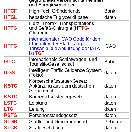
gegründetes Verkehrsunternehmen
und Energieversorger
H
TG
F
High-Tech Gründerfonds
Bank
H
TG
L
hepatische Triglyceridlipase
daten
Herz- Thorax- Transplantations-
HT
TG
und Gefäß-Chirurgie (HT
TG
-
Chirurgie
internationaler ICAO Code für den
Flughafen der Stadt Tanga
HT
TG
ICAO
Tansania, die Abkürzung der IATA
ist
TG
T
Internationale Schlafwagen- und
IS
TG
Bahn
Touristik-Gesellschaft
Intelligent Traffic Guidance System
I
TG
S
daten
(Tokio)
Körperschaftssteuer-Gesetz,
KS
TG
Abkürzung aus dem deutschen
daten
Steuerrecht
KS
TG
Körperschaftsteuergesetz
daten
LS
TG
Leistung
daten
L
TG
.
Leitung
daten
PS
TG
Personenstandsgesetz
daten
S
TG
B
Städte- und Gemeindebund
Behörde
S
TG
B
Strafgesetzbuch
daten