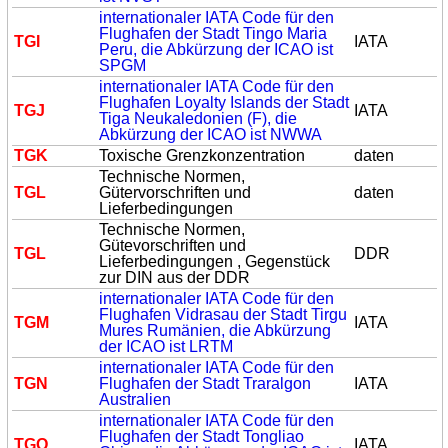
internationaler IATA Code für den
Flughafen der Stadt Tingo Maria
TG
I
IATA
Peru, die Abkürzung der ICAO ist
SPGM
internationaler IATA Code für den
Flughafen Loyalty Islands der Stadt
TG
J
IATA
Tiga Neukaledonien (F), die
Abkürzung der ICAO ist NWWA
TG
K
Toxische Grenzkonzentration
daten
Technische Normen,
TG
L
Gütervorschriften und
daten
Lieferbedingungen
Technische Normen,
Gütevorschriften und
TG
L
DDR
Lieferbedingungen , Gegenstück
zur DIN aus der DDR
internationaler IATA Code für den
Flughafen Vidrasau der Stadt Tirgu
TG
M
IATA
Mures Rumänien, die Abkürzung
der ICAO ist LRTM
internationaler IATA Code für den
TG
N
Flughafen der Stadt Traralgon
IATA
Australien
internationaler IATA Code für den
Flughafen der Stadt Tongliao
TG
O
IATA