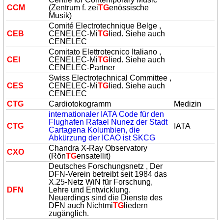
CCM
(Zentrum f. zei
TG
enössische
Musik)
Comité Electrotechnique Belge ,
CEB
CENELEC-Mi
TG
lied. Siehe auch
CENELEC
Comitato Elettrotecnico Italiano ,
CEI
CENELEC-Mi
TG
lied. Siehe auch
CENELEC-Partner
Swiss Electrotechnical Committee ,
CES
CENELEC-Mi
TG
lied. Siehe auch
CENELEC
C
TG
Cardiotokogramm
Medizin
internationaler IATA Code für den
Flughafen Rafael Nunez der Stadt
C
TG
IATA
Cartagena Kolumbien, die
Abkürzung der ICAO ist SKCG
Chandra X-Ray Observatory
CXO
(Rön
TG
ensatellit)
Deutsches Forschungsnetz , Der
DFN-Verein betreibt seit 1984 das
X.25-Netz WiN für Forschung,
DFN
Lehre und Entwicklung.
Neuerdings sind die Dienste des
DFN auch Nichtmi
TG
liedern
zugänglich.