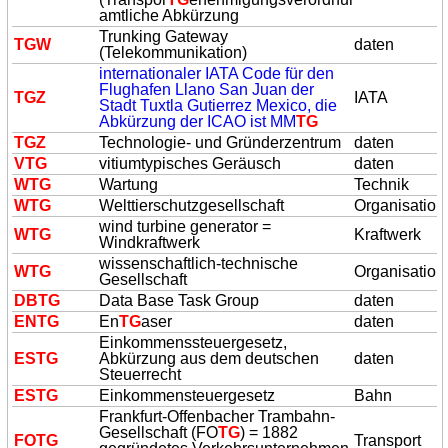
amtliche Abkürzung
Trunking Gateway
TG
W
daten
(Telekommunikation)
internationaler IATA Code für den
Flughafen Llano San Juan der
TG
Z
IATA
Stadt Tuxtla Gutierrez Mexico, die
Abkürzung der ICAO ist MM
TG
TG
Z
Technologie- und Gründerzentrum
daten
V
TG
vitiumtypisches Geräusch
daten
W
TG
Wartung
Technik
W
TG
Welttierschutzgesellschaft
Organisation
wind turbine generator =
W
TG
Kraftwerk
Windkraftwerk
wissenschaftlich-technische
W
TG
Organisation
Gesellschaft
DB
TG
Data Base Task Group
daten
EN
TG
En
TG
aser
daten
Einkommenssteuergesetz,
ES
TG
Abkürzung aus dem deutschen
daten
Steuerrecht
ES
TG
Einkommensteuergesetz
Bahn
Frankfurt-Offenbacher Trambahn-
Gesellschaft (FO
TG
) = 1882
FO
TG
Transport