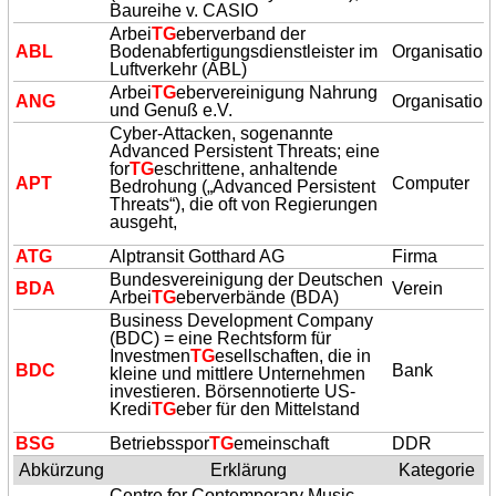
Baureihe v. CASIO
Arbei
TG
eberverband der
ABL
Bodenabfertigungsdienstleister im
Organisation
Luftverkehr (ABL)
Arbei
TG
ebervereinigung Nahrung
ANG
Organisation
und Genuß e.V.
Cyber-Attacken, sogenannte
Advanced Persistent Threats; eine
for
TG
eschrittene, anhaltende
APT
Computer
Bedrohung („Advanced Persistent
Threats“), die oft von Regierungen
ausgeht,
A
TG
Alptransit Gotthard AG
Firma
Bundesvereinigung der Deutschen
BDA
Verein
Arbei
TG
eberverbände (BDA)
Business Development Company
(BDC) = eine Rechtsform für
Investmen
TG
esellschaften, die in
BDC
Bank
kleine und mittlere Unternehmen
investieren. Börsennotierte US-
Kredi
TG
eber für den Mittelstand
BSG
Betriebsspor
TG
emeinschaft
DDR
Abkürzung
Erklärung
Kategorie
Centre for Contemporary Music