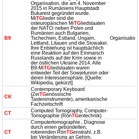
Organisation, die am 4. November
2015 in Rumäniens Hauptstadt
Bukarest gegründet wurde.
Mi
TG
lieder sind die
osteuropäischen Mi
TG
liedstaaten
der NATO: neben Polen und
Rumänien auch Bulgarien,
B9
Tschechien, Estland, Ungarn,
Organisation
Lettland, Litauen und die Slowakei.
Ihre Entstehung ist hauptsächlich
eine Reaktion auf den Einmarsch
Russlands auf der Krim sowie in
der östlichen Ukraine 2014. Alle
B9-Mi
TG
liedstaaten waren
entweder Teil der Sowjetunion oder
deren Interessensphäre. [Quelle:
Wikipedia, gekürzt]
Contemporary Keyboard
(Zei
TG
enössische
CK
Tasteninstrumente), amerikanische
Fachzeitschrift
Computed Tomography, Computer-
CT
Tomographie (Rön
TG
entechnik)
Computertomographie , Diagnose
durch einen gebündelten,
CT
rotierenden Rön
TG
enstrahl, z.B.
bei Veränderung an Gehirn,