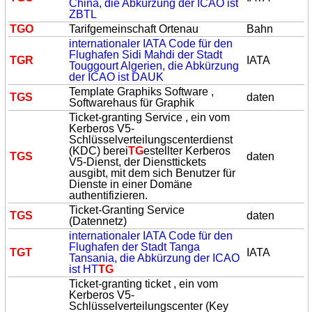
China, die Abkürzung der ICAO ist
ZBTL
TG
O
Tarifgemeinschaft Ortenau
Bahn
internationaler IATA Code für den
Flughafen Sidi Mahdi der Stadt
TG
R
IATA
Touggourt Algerien, die Abkürzung
der ICAO ist DAUK
Template Graphiks Software ,
TG
S
daten
Softwarehaus für Graphik
Ticket-granting Service , ein vom
Kerberos V5-
Schlüsselverteilungscenterdienst
(KDC) berei
TG
estellter Kerberos
TG
S
daten
V5-Dienst, der Diensttickets
ausgibt, mit dem sich Benutzer für
Dienste in einer Domäne
authentifizieren.
Ticket-Granting Service
TG
S
daten
(Datennetz)
internationaler IATA Code für den
Flughafen der Stadt Tanga
TG
T
IATA
Tansania, die Abkürzung der ICAO
ist HT
TG
Ticket-granting ticket , ein vom
Kerberos V5-
Schlüsselverteilungscenter (Key