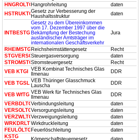
HNGROL
TG
Hangrohrleitung
daten
Gesetz zur Verbesserung der
HSTRUK
TG
daten
Haushaltsstruktur
Gesetz zu dem Übereinkommen
vom 17. Dezember 1997 über die
INTBES
TG
Bekämpfung der Bestechung
Jura
ausländischer Amtsträger im
internationalen Geschäftsverkehr
RHEIMS
TG
Reichsheimstättengesetz
Recht
S
TG
VERSO
Steuergasversorgung
daten
STROMS
TG
Stromsteuergesetz
Recht
VEB Kombinat Technisches Glas
VEB K
TG
I
DDR
Ilmenau
VEB Thüringer Glasschmuck
VEB
TG
SL
DDR
Lauscha
VEB Werk für Technisches Glas
VEB Wf
TG
DDR
Ilmenau
VERBDL
TG
Verbindungsleitung
daten
VERSOL
TG
Versorgungsleitung
daten
VERZWL
TG
Verzweigungsleitung
daten
WRKDRL
TG
Wirkdruckleitung
daten
FEULÖL
TG
Feuerlöschleitung
daten
KS
TG
Körperschaftsteuergesetz
daten