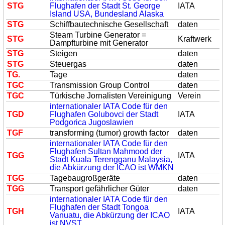
S
TG
Flughafen der Stadt St. George
IATA
Island USA, Bundesland Alaska
S
TG
Schiffbautechnische Gesellschaft
daten
Steam Turbine Generator =
S
TG
Kraftwerk
Dampfturbine mit Generator
S
TG
Steigen
daten
S
TG
Steuergas
daten
TG
.
Tage
daten
TG
C
Transmission Group Control
daten
TG
C
Türkische Jornalisten Vereinigung
Verein
internationaler IATA Code für den
TG
D
Flughafen Golubovci der Stadt
IATA
Podgorica Jugoslawien
TG
F
transforming (tumor) growth factor
daten
internationaler IATA Code für den
Flughafen Sultan Mahmood der
TG
G
IATA
Stadt Kuala Terengganu Malaysia,
die Abkürzung der ICAO ist WMKN
TG
G
Tagebaugroßgeräte
daten
TG
G
Transport gefährlicher Güter
daten
internationaler IATA Code für den
Flughafen der Stadt Tongoa
TG
H
IATA
Vanuatu, die Abkürzung der ICAO
ist NVST