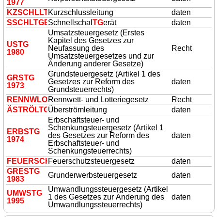
1977
KZSCHLL
TG
Kurzschlussleitung
daten
SSCHL
TG
ER
Schnellschal
TG
erät
daten
Umsatzsteuergesetz (Erstes
Kapitel des Gesetzes zur
US
TG
Neufassung des
Recht
1980
Umsatzsteuergesetzes und zur
Änderung anderer Gesetze)
Grundsteuergesetz (Artikel 1 des
GRS
TG
Gesetzes zur Reform des
daten
1973
Grundsteuerrechts)
RENNWLOT
Rennwett- und Lotteriegesetz
TG
Recht
ÄSTRÖL
TG
Überströmleitung
daten
Erbschaftsteuer- und
Schenkungsteuergesetz (Artikel 1
ERBS
TG
des Gesetzes zur Reform des
daten
1974
Erbschaftsteuer- und
Schenkungsteuerrechts)
FEUERSCHS
Feuerschutzsteuergesetz
TG
daten
GRES
TG
Grunderwerbsteuergesetz
daten
1983
Umwandlungssteuergesetz (Artikel
UMWS
TG
1 des Gesetzes zur Änderung des
daten
1995
Umwandlungssteuerrechts)