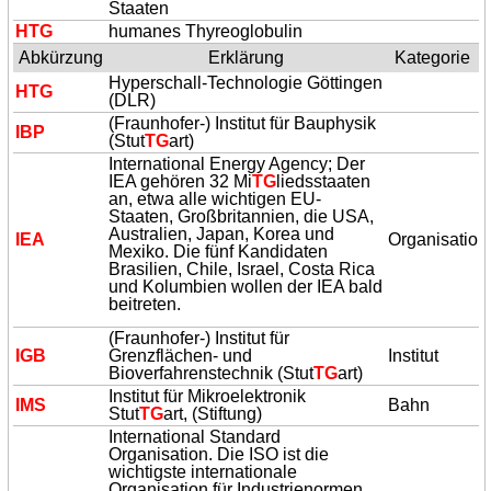
Staaten
H
TG
humanes Thyreoglobulin
Abkürzung
Erklärung
Kategorie
Hyperschall-Technologie Göttingen
H
TG
(DLR)
(Fraunhofer-) Institut für Bauphysik
IBP
(Stut
TG
art)
International Energy Agency; Der
IEA gehören 32 Mi
TG
liedsstaaten
an, etwa alle wichtigen EU-
Staaten, Großbritannien, die USA,
Australien, Japan, Korea und
IEA
Organisation
Mexiko. Die fünf Kandidaten
Brasilien, Chile, Israel, Costa Rica
und Kolumbien wollen der IEA bald
beitreten.
(Fraunhofer-) Institut für
IGB
Grenzflächen- und
Institut
Bioverfahrenstechnik (Stut
TG
art)
Institut für Mikroelektronik
IMS
Bahn
Stut
TG
art, (Stiftung)
International Standard
Organisation. Die ISO ist die
wichtigste internationale
Organisation für Industrienormen.