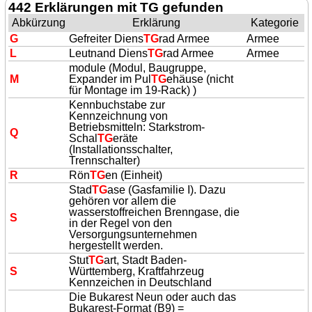
442 Erklärungen mit TG gefunden
Abkürzung
Erklärung
Kategorie
G
Gefreiter Diens
TG
rad Armee
Armee
L
Leutnand Diens
TG
rad Armee
Armee
module (Modul, Baugruppe,
M
Expander im Pul
TG
ehäuse (nicht
für Montage im 19-Rack) )
Kennbuchstabe zur
Kennzeichnung von
Betriebsmitteln: Starkstrom-
Q
Schal
TG
eräte
(Installationsschalter,
Trennschalter)
R
Rön
TG
en (Einheit)
Stad
TG
ase (Gasfamilie I). Dazu
gehören vor allem die
wasserstoffreichen Brenngase, die
S
in der Regel von den
Versorgungsunternehmen
hergestellt werden.
Stut
TG
art, Stadt Baden-
S
Württemberg, Kraftfahrzeug
Kennzeichen in Deutschland
Die Bukarest Neun oder auch das
Bukarest-Format (B9) =