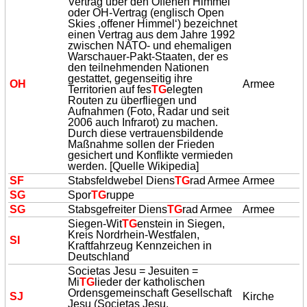
Vertrag über den Offenen Himmel
oder OH-Vertrag (englisch Open
Skies ‚offener Himmel‘) bezeichnet
einen Vertrag aus dem Jahre 1992
zwischen NATO- und ehemaligen
Warschauer-Pakt-Staaten, der es
den teilnehmenden Nationen
gestattet, gegenseitig ihre
OH
Armee
Territorien auf fes
TG
elegten
Routen zu überfliegen und
Aufnahmen (Foto, Radar und seit
2006 auch Infrarot) zu machen.
Durch diese vertrauensbildende
Maßnahme sollen der Frieden
gesichert und Konflikte vermieden
werden. [Quelle Wikipedia]
SF
Stabsfeldwebel Diens
TG
rad Armee
Armee
SG
Spor
TG
ruppe
SG
Stabsgefreiter Diens
TG
rad Armee
Armee
Siegen-Wit
TG
enstein in Siegen,
Kreis Nordrhein-Westfalen,
SI
Kraftfahrzeug Kennzeichen in
Deutschland
Societas Jesu = Jesuiten =
Mi
TG
lieder der katholischen
Ordensgemeinschaft Gesellschaft
SJ
Kirche
Jesu (
Societas Jesu
,