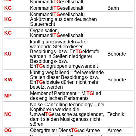
Kommandi
TG
esellschaft
KG
Kommandi
TG
esellschaft
Bahn
Kommandi
TG
esellschaft,
KG
Abkürzung aus dem deutschen
Steuerrecht
Organisation,
KG
Kommandi
TG
esellschaft
künftig umzuwandeln = frei
werdende Stellen dieser
Besoldungs- bzw. En
TG
eldstufe
KU
Behörde
werden in Stellen niedrigerer
Besoldungs- bzw.
En
TG
eldgruppen umgewandelt
künftig wegfallend = frei werdende
Stellen dieser Besoldungs- bzw.
KW
Behörde
En
TG
eldstufe dürfen nicht mehr
besetzt werden
Member of Parlament = Mi
TG
lied
MP
des englischen Parlaments
Noise-Cancelling technology = bei
Kopfhörern werden die
NC
Umwel
TG
eräusche ausgeblendet,
Technik
damit sie den Musikgenuss nicht
stören
OG
Obergrfreiter Diens
TG
rad Armee
Armee