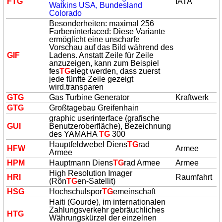
F
TG
IATA
Watkins USA, Bundesland
Colorado
Besonderheiten: maximal 256
Farbeninterlaced: Diese Variante
ermöglicht eine unscharfe
Vorschau auf das Bild während des
GIF
Ladens. Anstatt Zeile für Zeile
anzuzeigen, kann zum Beispiel
fes
TG
elegt werden, dass zuerst
jede fünfte Zeile gezeigt
wird.transparen
G
TG
Gas Turbine Generator
Kraftwerk
G
TG
Großtagebau Greifenhain
graphic userinterface (grafische
GUI
Benutzeroberfläche), Bezeichnung
des YAMAHA
TG
300
Hauptfeldwebel Diens
TG
rad
HFW
Armee
Armee
HPM
Hauptmann Diens
TG
rad Armee
Armee
High Resolution Imager
HRI
Raumfahrt
(Rön
TG
en-Satellit)
HSG
Hochschulspor
TG
emeinschaft
Haiti (Gourde), im internationalen
Zahlungsverkehr gebräuchliches
H
TG
Währungskürzel der einzelnen