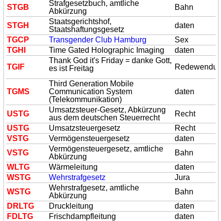
Strafgesetzbuch, amtliche
S
TG
B
Bahn
Abkürzung
Staatsgerichtshof,
S
TG
H
daten
Staatshaftungsgesetz
TG
CP
Transgender Club Hamburg
Sex
TG
HI
Time Gated Holographic Imaging
daten
Thank God it's Friday = danke Gott,
TG
IF
Redewendu
es ist Freitag
Third Generation Mobile
TG
MS
Communication System
daten
(Telekommunikation)
Umsatzsteuer-Gesetz, Abkürzung
US
TG
Recht
aus dem deutschen Steuerrecht
US
TG
Umsatzsteuergesetz
Recht
VS
TG
Vermögensteuergesetz
daten
Vermögensteuergesetz, amtliche
VS
TG
Bahn
Abkürzung
WL
TG
Wärmeleitung
daten
WS
TG
Wehrstrafgesetz
Jura
Wehrstrafgesetz, amtliche
WS
TG
Bahn
Abkürzung
DRL
TG
Druckleitung
daten
FDL
TG
Frischdampfleitung
daten