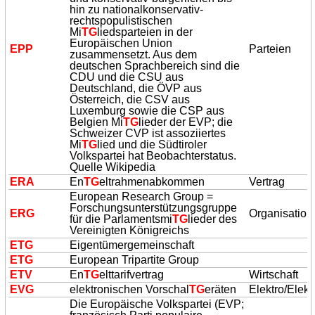
hin zu nationalkonservativ-
rechtspopulistischen
Mi
TG
liedsparteien in der
Europäischen Union
EPP
Parteien
zusammensetzt. Aus dem
deutschen Sprachbereich sind die
CDU und die CSU aus
Deutschland, die ÖVP aus
Österreich, die CSV aus
Luxemburg sowie die CSP aus
Belgien Mi
TG
lieder der EVP; die
Schweizer CVP ist assoziiertes
Mi
TG
lied und die Südtiroler
Volkspartei hat Beobachterstatus.
Quelle Wikipedia
ERA
En
TG
eltrahmenabkommen
Vertrag
European Research Group =
Forschungsunterstützungsgruppe
ERG
Organisation
für die Parlamentsmi
TG
lieder des
Vereinigten Königreichs
E
TG
Eigentümergemeinschaft
E
TG
European Tripartite Group
ETV
En
TG
elttarifvertrag
Wirtschaft
EVG
elektronischen Vorschal
TG
eräten
Elektro/Elekt
Die Europäische Volkspartei (EVP;