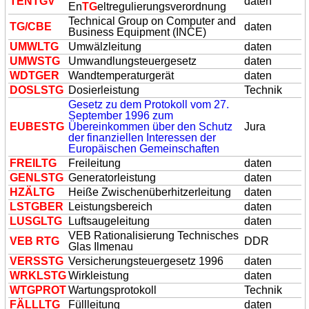
TEN
TG
V
daten
En
TG
eltregulierungsverordnung
Technical Group on Computer and
TG
/CBE
daten
Business Equipment (INCE)
UMWL
TG
Umwälzleitung
daten
UMWS
TG
Umwandlungsteuergesetz
daten
WD
TG
ER
Wandtemperaturgerät
daten
DOSLS
TG
Dosierleistung
Technik
Gesetz zu dem Protokoll vom 27.
September 1996 zum
EUBES
TG
Übereinkommen über den Schutz
Jura
der finanziellen Interessen der
Europäischen Gemeinschaften
FREIL
TG
Freileitung
daten
GENLS
TG
Generatorleistung
daten
HZÄL
TG
Heiße Zwischenüberhitzerleitung
daten
LS
TG
BER
Leistungsbereich
daten
LUSGL
TG
Luftsaugeleitung
daten
VEB Rationalisierung Technisches
VEB R
TG
DDR
Glas Ilmenau
VERSS
TG
Versicherungsteuergesetz 1996
daten
WRKLS
TG
Wirkleistung
daten
W
TG
PROT
Wartungsprotokoll
Technik
FÄLLL
TG
Füllleitung
daten