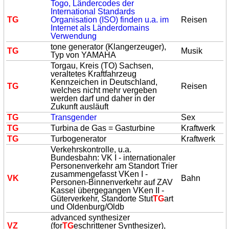
Togo, Ländercodes der
International Standards
TG
Organisation (ISO) finden u.a. im
Reisen
Internet als Länderdomains
Verwendung
tone generator (Klangerzeuger),
TG
Musik
Typ von YAMAHA
Torgau, Kreis (TO) Sachsen,
veraltetes Kraftfahrzeug
Kennzeichen in Deutschland,
TG
Reisen
welches nicht mehr vergeben
werden darf und daher in der
Zukunft ausläuft
TG
Transgender
Sex
TG
Turbina de Gas = Gasturbine
Kraftwerk
TG
Turbogenerator
Kraftwerk
Verkehrskontrolle, u.a.
Bundesbahn: VK I - internationaler
Personenverkehr am Standort Trier
zusammengefasst VKen I -
VK
Bahn
Personen-Binnenverkehr auf ZAV
Kassel übergegangen VKen II -
Güterverkehr, Standorte Stut
TG
art
und Oldenburg/Oldb
advanced synthesizer
VZ
(for
TG
eschrittener Synthesizer),