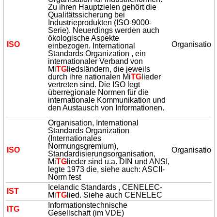
Zu ihren Hauptzielen gehört die
Qualitätssicherung bei
Industrieprodukten (ISO-9000-
Serie). Neuerdings werden auch
ökologische Aspekte
ISO
Organisation
einbezogen. International
Standards Organization , ein
internationaler Verband von
Mi
TG
liedsländern, die jeweils
durch ihre nationalen Mi
TG
lieder
vertreten sind. Die ISO legt
überregionale Normen für die
internationale Kommunikation und
den Austausch von Informationen.
Organisation, International
Standards Organization
(Internationales
Normungsgremium),
ISO
Organisation
Standardisierungsorganisation,
Mi
TG
lieder sind u.a. DIN und ANSI,
legte 1973 die, siehe auch: ASCII-
Norm fest
Icelandic Standards , CENELEC-
IST
Mi
TG
lied. Siehe auch CENELEC
Informationstechnische
I
TG
Gesellschaft (im VDE)