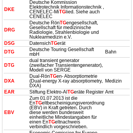
Deutsche Kommission
Elektrotechnik Informationstechnik ,
DKE
CENELEC-Mi
TG
lied. Siehe auch
CENELEC
Deutsche Rön
TG
engesellschaft,
Gesellschaft für medizinische
DRG
Radiologie, Strahlenbiologie und
Nuklearmedizin e.V.
DSG
Datensich
TG
erät
Deutsche Touring Gesellschaft
D
TG
Bahn
mbH
dual transient generator
D
TG
(zweifacher Transientengenerator),
Modell von SERGE
Dual-Rön
TG
en- Absorptiometrie
DXA
(Dual-energy X-ray absorptiometry,
Medizin
DXA)
EAR
Stiftung Elektro-Al
TG
eräte Register
Amt
Zum 01.07.2013 ist die
En
TG
eltbescheinigungsverordnung
(EBV) in Kraft getreten. Durch
EBV
diese werden bundesweit
einheitliche Mindestangaben für
einen En
TG
eltnachweis
verbindlich vorgeschrieben.
Economic Comission for Europe,