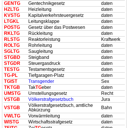
GEN
TG
Gentechnikgesetz
daten
HZL
TG
Heizleitung
daten
KVS
TG
Kapitalverkehrsteuergesetz
daten
L
TG
KL
Leitungsklappe
daten
POS
TG
Gesetz über das Postwesen
daten
RKL
TG
Rückleitung
daten
RLS
TG
Reaktorleistung
Kraftwerk
ROL
TG
Rohrleitung
daten
SGL
TG
Saugleitung
daten
S
TG
BD
Steigband
daten
S
TG
DR
Steuergasdruck
daten
TES
TG
Testamentsgesetz
daten
TG
-PL
Tiefgaragen-Platz
daten
TG
IST
Transgender
Sex
TK
TG
B
Tak
TG
eber
daten
UMS
TG
Umstellungsgesetz
Recht
VS
TG
B
Völkerstrafgesetzbuch
Jura
Völkerstrafgesetzbuch, amtliche
VS
TG
B
Bahn
Abkürzung
VWL
TG
Vorwärmleitung
daten
WIS
TG
Wirtschaftsstrafgesetz
daten
ZEI
TG
Zei
TG
esetz
daten