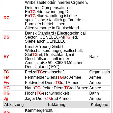
Wirbelsäule oder inneren Organen.
Deferred Compensation =
En
TG
eldumwandlung Die
En
TG
eltumwandlung ist eine
DC
spezifische, staatlich geförderte
Form der betrieblichen
Altersvorsorge in Deutschland.
Dansk Standard / Electrotechnical
DS
Sector , CENELEC-Mi
TG
lied.
Siehe auch CENELEC
Ernst & Young GmbH
Wirtschaftsprüfungsgesellschaft,
Stut
TG
art, Deutschland, mit
EY
Bank
Geschäftsanschrift in der
Arnulfstraße 59, 80636 München,
Deutschland (“EY”)
FG
Freizei
TG
emeinschaft
Organisation
FM
Fernmelder Diens
TG
rad Armee
Armee
Fw
Feldwebel Diens
TG
rad Armee
Armee
HG
Haup
TG
efreiter Diens
TG
rad Armee
Armee
HG
Höchs
TG
eschwindigkeit
Bahn
Jg
Jäger Diens
TG
rad Armee
Armee
Abkürzung
Erklärung
Kategorie
Kammergericht,
KG