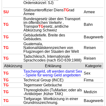
Ordenskürzel:
SJ
)
Stabsunteroffizier Diens
TG
rad
SU
Armee
Armee
Bundesgesetz über den Transport
im öffentlichen Verkehr ,
TG
Bahn
Transpor
TG
esetz, amtliche
Abkürzung Schweiz
Gebäudetiefe. Breite des
TG
Baugewerbe
Gebäudes.
Guatemala,
TG
Nationalitätskennzeichen von
Reisen
Flugzeugen der Staaten der Welt
Tadschikisch, Internationale
TG
Reisen
Sprachcodes (nach ISO 639:1988)
Abkürzung
Erklärung
Kategorie
Taschengeld, oft werden damit Sex
TG
Sex
- Spiele für wenig Geld angeboten
TG
Technical Group (INCE)
Firma
TG
Tegernseer Gebräuche
Thyreoglobulin (TuMarker, oder als
TG
Medizin
-Antikörper ,früher TAK)
Tiefgarage. Wortkürzung in einer
TG
Baugewerbe
Grundrisszeichnung.