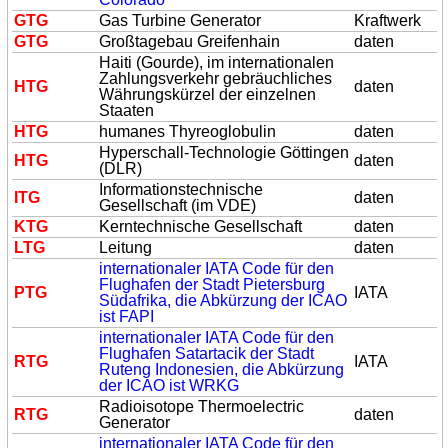
G
TG
Gas Turbine Generator
Kraftwerk
G
TG
Großtagebau Greifenhain
daten
Haiti (Gourde), im internationalen
Zahlungsverkehr gebräuchliches
H
TG
daten
Währungskürzel der einzelnen
Staaten
H
TG
humanes Thyreoglobulin
daten
Hyperschall-Technologie Göttingen
H
TG
daten
(DLR)
Informationstechnische
I
TG
daten
Gesellschaft (im VDE)
K
TG
Kerntechnische Gesellschaft
daten
L
TG
Leitung
daten
internationaler IATA Code für den
Flughafen der Stadt Pietersburg
P
TG
IATA
Südafrika, die Abkürzung der ICAO
ist FAPI
internationaler IATA Code für den
Flughafen Satartacik der Stadt
R
TG
IATA
Ruteng Indonesien, die Abkürzung
der ICAO ist WRKG
Radioisotope Thermoelectric
R
TG
daten
Generator
internationaler IATA Code für den