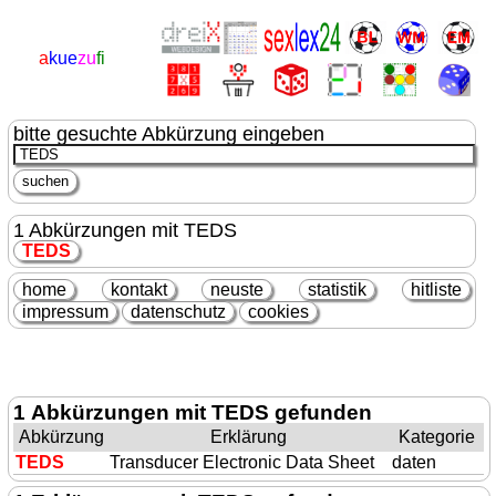
a
kue
zu
fi
bitte gesuchte Abkürzung eingeben
1 Abkürzungen mit TEDS
TEDS
home
kontakt
neuste
statistik
hitliste
impressum
datenschutz
cookies
1 Abkürzungen mit TEDS gefunden
Abkürzung
Erklärung
Kategorie
TEDS
Transducer Electronic Data Sheet
daten