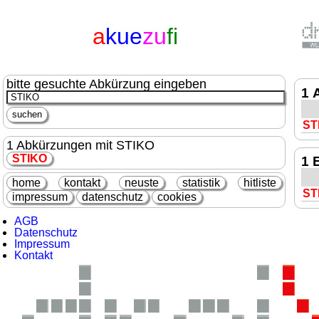
a
kue
zu
fi
bitte gesuchte Abkürzung eingeben
1 
ST
1 Abkürzungen mit STIKO
STIKO
1 
home
kontakt
neuste
statistik
hitliste
ST
impressum
datenschutz
cookies
AGB
Datenschutz
Impressum
Kontakt