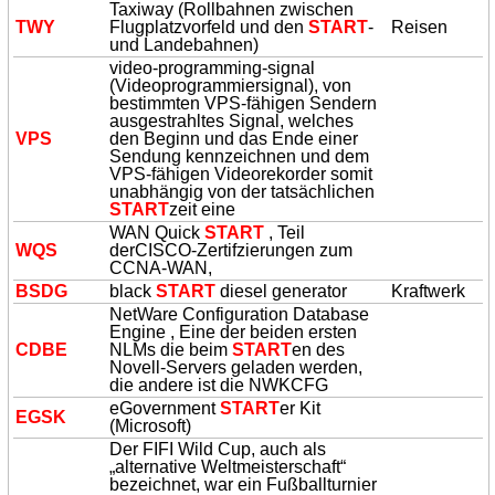
Taxiway (Rollbahnen zwischen
TWY
Flugplatzvorfeld und den
START
-
Reisen
und Landebahnen)
video-programming-signal
(Videoprogrammiersignal), von
bestimmten VPS-fähigen Sendern
ausgestrahltes Signal, welches
VPS
den Beginn und das Ende einer
Sendung kennzeichnen und dem
VPS-fähigen Videorekorder somit
unabhängig von der tatsächlichen
START
zeit eine
WAN Quick
START
, Teil
WQS
derCISCO-Zertifzierungen zum
CCNA-WAN,
BSDG
black
START
diesel generator
Kraftwerk
NetWare Configuration Database
Engine , Eine der beiden ersten
CDBE
NLMs die beim
START
en des
Novell-Servers geladen werden,
die andere ist die NWKCFG
eGovernment
START
er Kit
EGSK
(Microsoft)
Der FIFI Wild Cup, auch als
„alternative Weltmeisterschaft“
bezeichnet, war ein Fußballturnier