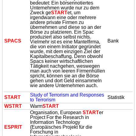
bedeutet: Ein börsennotiertes
Unternehmen wurde nur zu dem
Zweck ge
START
et, um
irgendwann eine oder mehrere
andere private Firmen zu
übernehmen und diese so an der
Börse zu platzieren. Ein Spac
produziert also selbst nichts.
SPACS
Bank
Vielmehr ist es eine Mantelfirma,
die von einem Initiator gegründet
wurde, mit dem einzigen Ziel der
Kapitalbeschaffung. Denn obwohl
Spacs keiner wirtschaftlichen
Tätigkeit nachgehen, weswegen
man auch von leeren Firmenhüllen
spricht, können sie an die Börse
gehen und dort Geld einsammeln
wie andere Unternehmen auch.
Study of Terrorism and Responses
START
Statistik
to Terrorism
WSTRT
Warm
START
Organisation, European
START
er
Project For the Research in
Information Technology
ESPRIT
(Europäisches Projekt für die
Forschung in