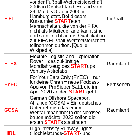
vor der Fußball-Weltmeisterschaft
2006 in Deutschland. Er fand vom
29. Mai bis 3. Juni 2006 in
Hamburg statt. Bei diesem
FIFI
Fußball
Kurzturnier
START
eten
Mannschaften, die von der FIFA
nicht als Mitglieder anerkannt sind
und somit nicht an der Qualifikation
zur FIFA Fußball-Weltmeisterschaft
teilnehmen durften. [Quelle:
Wikipedia]
Flexible Logistic and Exploration
Rover = das zukünftige
FLEX
Raumfahrt
Mondfahrzeug des
START
ups
Ventury Astrolabs
For Your Ears Only (FYEO) = nur
für deine Ohren = neue Podcast-
FYEO
Fernsehen
App von ProSiebenSat.1 die im
April 2020 an den
START
geht
German Offshore Spaceport
Alliance (GOSA) = Ein deutsches
Unternehmen das einen
GOSA
Raumfahrt
Weltraumbahnhof in der Nordsee
bauen möchte. 2023 sollen die
ersten
START
s stattfinden
High Intensity Runway Lights
HIRL
(Hochleistungs-
START
- und