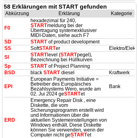
58 Erklärungen mit START gefunden
Abkürzung
Erklärung
Kategorie
hexadezimal für 240,
START
meldung bei der
F0
Übertragung systemexklusiver
MIDI-Daten, siehe auch F7
SD
START
of product development
SS
Soft
START
er
Elektro/Elekt
START
level (
START
pegel),
Sl
Bezeichnung bei Hüllkurven
Sp
START
of Project Planning
BSD
black
START
diesel
Kraftwerk
European Payments Initiative =
Betreiber des Europäisches
EPI
Bank
Bezahlsystems Wero, wurde am
02. Jui 2024 ge
START
et
Emergency Repair Disk , eine
Diskette, die vom
Sicherungsprogramm erstellt wird
und Informationen über die
ERD
aktuellen Systemeinstellungen von
Windows enthält. Diese Diskette
können Sie verwenden, wenn der
Computer nicht ge
START
et