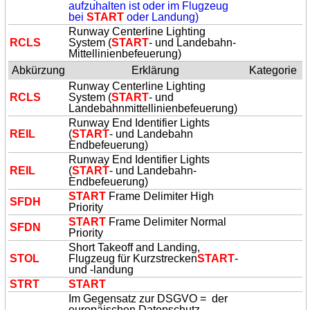
aufzuhalten ist oder im Flugzeug
bei
START
oder Landung)
Runway Centerline Lighting
RCLS
System (
START
- und Landebahn-
Mittellinienbefeuerung)
Abkürzung
Erklärung
Kategorie
Runway Centerline Lighting
RCLS
System (
START
- und
Landebahnmittellinienbefeuerung)
Runway End Identifier Lights
REIL
(
START
- und Landebahn
Endbefeuerung)
Runway End Identifier Lights
REIL
(
START
- und Landebahn-
Endbefeuerung)
START
Frame Delimiter High
SFDH
Priority
START
Frame Delimiter Normal
SFDN
Priority
Short Takeoff and Landing,
STOL
Flugzeug für Kurzstrecken
START
-
und -landung
STRT
START
Im Gegensatz zur DSGVO = der
europäischen Datenschutz-