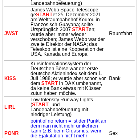
Landebahnbefeuerung)
James Webb Space Telescope;
ge
START
et 25. Dezember 2021
am Weltraumbahnhof Kourou in
Französisch-Guayana; sollte
Ursprünglich 2007
START
en;
JWST
Raumfahrt
wurde aber immer wieder
verschoben; James Webb war der
zweite Direktor der NASA; das
Teleskop ist eine Kooperation der
USA, Kanada und Europa
Kursinformationssystem der
Deutschen Börse war der erste
deutsche Aktienindex seit dem 1.
KISS
Juli 1988; er wurde aber schon vor
Bank
dem
START
in DAX umbenannt,
da keine Bank etwas mit Küssen
zutun haben möchte.
Low Intensity Runway Lights
(
START
- und
LIRL
Landebahnbefeuerung mit
niedriger Leistung)
point of no return = ist der Punkt an
dem man nicht mehr umkehren
kann (z.B. beim Orgasmus, wenn
PONR
Sex
die Ejakulation nicht mehr