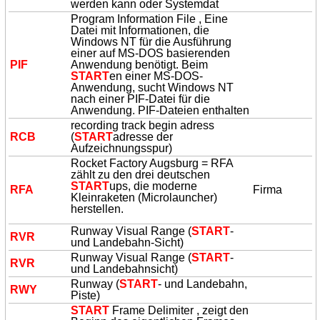
werden kann oder Systemdat
Program Information File , Eine
Datei mit Informationen, die
Windows NT für die Ausführung
einer auf MS-DOS basierenden
PIF
Anwendung benötigt. Beim
START
en einer MS-DOS-
Anwendung, sucht Windows NT
nach einer PIF-Datei für die
Anwendung. PIF-Dateien enthalten
recording track begin adress
RCB
(
START
adresse der
Aufzeichnungsspur)
Rocket Factory Augsburg = RFA
zählt zu den drei deutschen
START
ups, die moderne
RFA
Firma
Kleinraketen (Microlauncher)
herstellen.
Runway Visual Range (
START
-
RVR
und Landebahn-Sicht)
Runway Visual Range (
START
-
RVR
und Landebahnsicht)
Runway (
START
- und Landebahn,
RWY
Piste)
START
Frame Delimiter , zeigt den