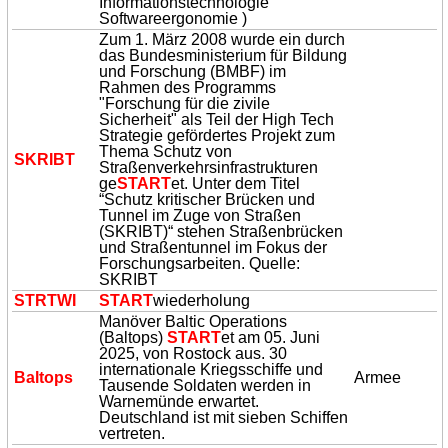
Informationstechnologie
Softwareergonomie )
Zum 1. März 2008 wurde ein durch
das Bundesministerium für Bildung
und Forschung (BMBF) im
Rahmen des Programms
"Forschung für die zivile
Sicherheit" als Teil der High Tech
Strategie gefördertes Projekt zum
Thema Schutz von
SKRIBT
Straßenverkehrsinfrastrukturen
ge
START
et. Unter dem Titel
“Schutz kritischer Brücken und
Tunnel im Zuge von Straßen
(SKRIBT)“ stehen Straßenbrücken
und Straßentunnel im Fokus der
Forschungsarbeiten. Quelle:
SKRIBT
STRTWI
START
wiederholung
Manöver Baltic Operations
(Baltops)
START
et am 05. Juni
2025, von Rostock aus. 30
internationale Kriegsschiffe und
Baltops
Armee
Tausende Soldaten werden in
Warnemünde erwartet.
Deutschland ist mit sieben Schiffen
vertreten.