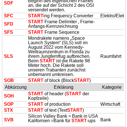
Beginn des eigentlichen Frames
SDF
an, die auf der Schicht 2 des OSI
versendet werden.
SFC
START
ing Frequency Converter
Elektro/Elekt
START
Frame Delimiter , Frame-
SFD
Anfangs-Kennzeichnung
SFS
START
Frame Sequence
Mondrakete namens „Space
Launch System“ (SLS) soll im
August 2022 vom Kennedy-
Weltraumzentrum in Florida zu
SLS
ihrem Jungfernflug aufbrechen.
Raumfahrt
Beim
START
ist die Rakete 98
Meter hoch. Die Rakete soll
unseren Trabanten zunächst
unbemannt umkreisen.
SOB
START
of block (Block
START
)
Abkürzung
Erklärung
Kategorie
START
of header (
START
der
SOH
Kopfzeile)
SOP
START
of production
Wirtschaft
STX
START
of text (Text
START
)
Silicon Valley Bank = Bank in USA
SVB
Bank
Kalifornien =
Bank für
START
-ups