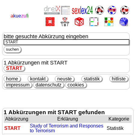
a
kue
zu
fi
bitte gesuchte Abkürzung eingeben
1 Abkürzungen mit START
START
home
kontakt
neuste
statistik
hitliste
impressum
datenschutz
cookies
1 Abkürzungen mit START gefunden
Abkürzung
Erklärung
Kategorie
Study of Terrorism and Responses
START
Statistik
to Terrorism