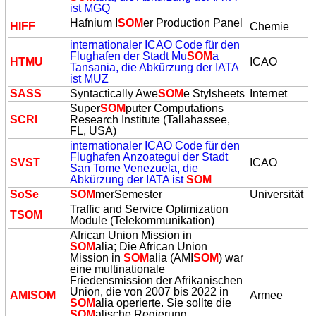
ist MGQ
Hafnium I
SOM
er Production Panel
HIFF
Chemie
internationaler ICAO Code für den
Flughafen der Stadt Mu
SOM
a
HTMU
ICAO
Tansania, die Abkürzung der IATA
ist MUZ
SASS
Syntactically Awe
SOM
e Stylsheets
Internet
Super
SOM
puter Computations
SCRI
Research Institute (Tallahassee,
FL, USA)
internationaler ICAO Code für den
Flughafen Anzoategui der Stadt
SVST
ICAO
San Tome Venezuela, die
Abkürzung der IATA ist
SOM
SoSe
SOM
merSemester
Universität
Traffic and Service Optimization
T
SOM
Module (Telekommunikation)
African Union Mission in
SOM
alia; Die
African Union
Mission in
SOM
alia (AMI
SOM
)
war
eine multinationale
Friedensmission der Afrikanischen
Union, die von 2007 bis 2022 in
AMI
SOM
Armee
SOM
alia operierte. Sie sollte die
SOM
alische Regierung