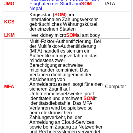
JMO
Flughafen der Stadt Jom
SOM
IATA
Nepal
Kirgisistan (
SOM
), im
internationalen Zahlungsverkehr
KGS
gebräuchliches Währungskürzel
der einzelnen Staaten
LKM
liver kidney micro
SOM
al antibody
Multi-Faktor-Authentifizierung; Bei
der Multifaktor-Authentifizierung
(MFA) handelt es sich um ein
Authentifizierungsverfahren, das
mindestens zwei
Berechtigungsnachweise
miteinander kombiniert. Das
Verfahren dient allgemein der
Absicherung von
Anmeldeprozessen, sorgt für einen
MFA
Computer
sicheren Zugriff auf
Unternehmensnetzwerke, prüft
Identitäten und erschwert
SOM
it
Identitätsdiebstähle. Das MFA
Verfahren wird beispielsweise
beim elektronischen
Zahlungsverkehr, bei der
Anmeldung an Cloud-Services
sowie beim Zugang zu Netzwerken
und Rechnersystemen verwendet.