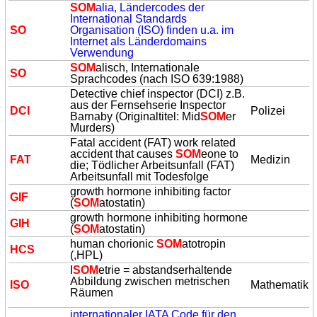
SOM
alia, Ländercodes der
International Standards
SO
Organisation (ISO) finden u.a. im
Internet als Länderdomains
Verwendung
SOM
alisch, Internationale
SO
Sprachcodes (nach ISO 639:1988)
Detective chief inspector (DCI) z.B.
aus der Fernsehserie Inspector
DCI
Polizei
Barnaby (Originaltitel: Mid
SOM
er
Murders)
Fatal accident (FAT) work related
accident that causes
SOM
eone to
FAT
Medizin
die; Tödlicher Arbeitsunfall (FAT)
Arbeitsunfall mit Todesfolge
growth hormone inhibiting factor
GIF
(
SOM
atostatin)
growth hormone inhibiting hormone
GIH
(
SOM
atostatin)
human chorionic
SOM
atotropin
HCS
(,HPL)
I
SOM
etrie = abstandserhaltende
Abbildung zwischen metrischen
ISO
Mathematik
Räumen
internationaler IATA Code für den