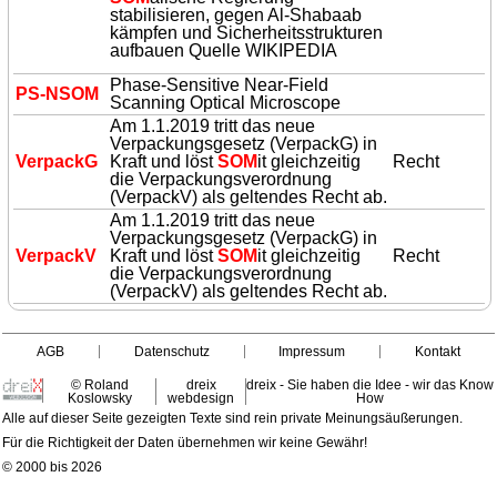
stabilisieren, gegen Al‑Shabaab
kämpfen und Sicherheitsstrukturen
aufbauen Quelle WIKIPEDIA
Phase-Sensitive Near-Field
PS-N
SOM
Scanning Optical Microscope
Am 1.1.2019 tritt das neue
Verpackungsgesetz (VerpackG) in
VerpackG
Kraft und löst
SOM
it gleichzeitig
Recht
die Verpackungsverordnung
(VerpackV) als geltendes Recht ab.
Am 1.1.2019 tritt das neue
Verpackungsgesetz (VerpackG) in
VerpackV
Kraft und löst
SOM
it gleichzeitig
Recht
die Verpackungsverordnung
(VerpackV) als geltendes Recht ab.
AGB
Datenschutz
Impressum
Kontakt
© Roland
dreix
dreix - Sie haben die Idee - wir das Know
Koslowsky
webdesign
How
Alle auf dieser Seite gezeigten Texte sind rein private Meinungsäußerungen.
Für die Richtigkeit der Daten übernehmen wir keine Gewähr!
© 2000 bis 2026