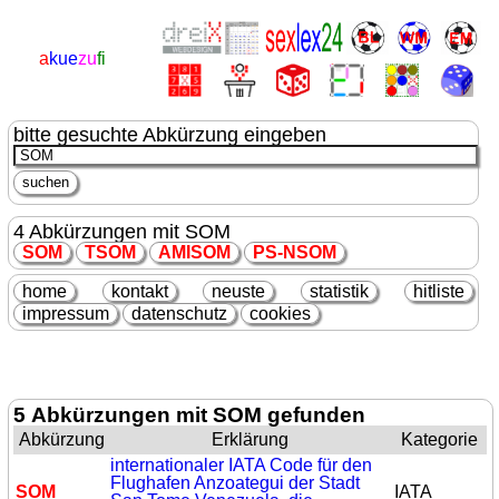
a
kue
zu
fi
bitte gesuchte Abkürzung eingeben
4 Abkürzungen mit SOM
SOM
T
SOM
AMI
SOM
PS-N
SOM
home
kontakt
neuste
statistik
hitliste
impressum
datenschutz
cookies
5 Abkürzungen mit SOM gefunden
Abkürzung
Erklärung
Kategorie
internationaler IATA Code für den
Flughafen Anzoategui der Stadt
SOM
IATA