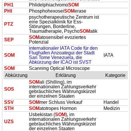
PH1
Phlidelphiachromo
SOM
PHI
Phosphohexosei
SOM
erase
psychotherapeutische Zentrum ist
eine Spezialklinik für Ess-
PTZ
Störungen, Borderline,
Traumatherapie, Psycho
SOM
atik
SOM
atosensibel evoziertes
SEP
Potenzial
internationaler IATA Code für den
Flughafen Anzoategui der Stadt
SOM
IATA
San Tome Venezuela, die
Abkürzung der ICAO ist SVST
SOM
Scanning Optical Microscope
Abkürzung
Erklärung
Kategorie
SOM
ali (Shilling), im
internationalen Zahlungsverkehr
SOS
gebräuchliches Währungskürzel
der einzelnen Staaten
SSV
SOM
mer Schluss Verkauf
Handel
STH
SOM
atotropes Hormon
Medizin
Usbekistan (
SOM
), im
internationalen Zahlungsverkehr
UZS
gebräuchliches Währungskürzel
der einzelnen Staaten