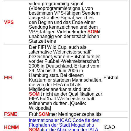
video-programming-signal
(Videoprogrammiersignal), von
bestimmten VPS-fähigen Sendern
ausgestrahltes Signal, welches
VPS
den Beginn und das Ende einer
Sendung kennzeichnen und dem
VPS-fähigen Videorekorder
SOM
it
unabhängig von der tatsächlichen
Startzeit eine
Der FIFI Wild Cup, auch als
„alternative Weltmeisterschaft“
bezeichnet, war ein Fußballturnier
vor der Fußball-Weltmeisterschaft
2006 in Deutschland. Er fand vom
29. Mai bis 3. Juni 2006 in
Hamburg statt. Bei diesem
FIFI
Fußball
Kurzturnier starteten Mannschaften,
die von der FIFA nicht als
Mitglieder anerkannt sind und
SOM
it nicht an der Qualifikation zur
FIFA Fußball-Weltmeisterschaft
teilnehmen durften. [Quelle:
Wikipedia]
FSME
Früh
SOM
mer Meningoenzephalitis
internationaler ICAO Code für den
Flughafen der Stadt Mogadishu
HCMM
ICAO
SOM
alia, die Abkürzung der IATA