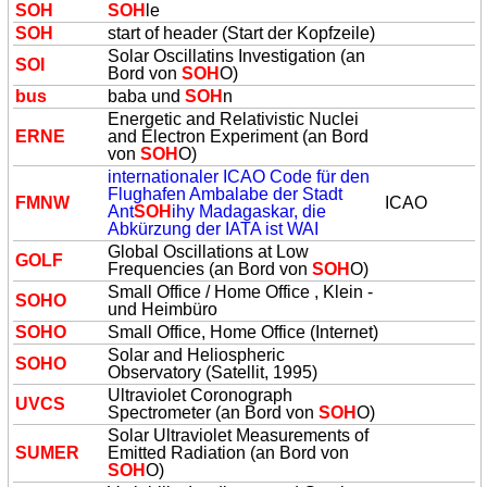
SOH
SOH
le
SOH
start of header (Start der Kopfzeile)
Solar Oscillatins Investigation (an
SOI
Bord von
SOH
O)
bus
baba und
SOH
n
Energetic and Relativistic Nuclei
ERNE
and Electron Experiment (an Bord
von
SOH
O)
internationaler ICAO Code für den
Flughafen Ambalabe der Stadt
FMNW
ICAO
Ant
SOH
ihy Madagaskar, die
Abkürzung der IATA ist WAI
Global Oscillations at Low
GOLF
Frequencies (an Bord von
SOH
O)
Small Office / Home Office , Klein -
SOH
O
und Heimbüro
SOH
O
Small Office, Home Office (Internet)
Solar and Heliospheric
SOH
O
Observatory (Satellit, 1995)
Ultraviolet Coronograph
UVCS
Spectrometer (an Bord von
SOH
O)
Solar Ultraviolet Measurements of
SUMER
Emitted Radiation (an Bord von
SOH
O)