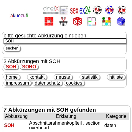
a
kue
zu
fi
bitte gesuchte Abkürzung eingeben
2 Abkürzungen mit SOH
SOH
SOH
O
home
kontakt
neuste
statistik
hitliste
impressum
datenschutz
cookies
7 Abkürzungen mit SOH gefunden
Abkürzung
Erklärung
Kategorie
Abschnittsrahmenkopfteil , section
SOH
daten
overhead