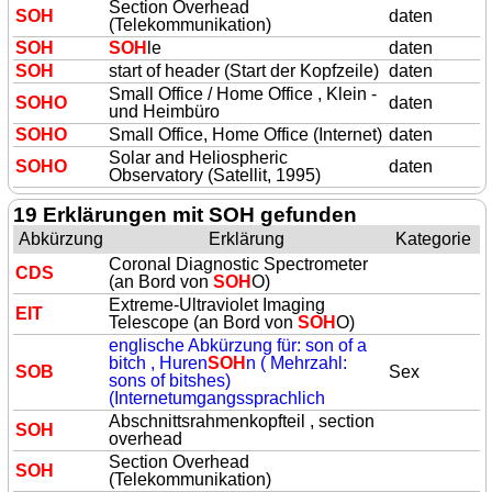
Section Overhead
SOH
daten
(Telekommunikation)
SOH
SOH
le
daten
SOH
start of header (Start der Kopfzeile)
daten
Small Office / Home Office , Klein -
SOH
O
daten
und Heimbüro
SOH
O
Small Office, Home Office (Internet)
daten
Solar and Heliospheric
SOH
O
daten
Observatory (Satellit, 1995)
19 Erklärungen mit SOH gefunden
Abkürzung
Erklärung
Kategorie
Coronal Diagnostic Spectrometer
CDS
(an Bord von
SOH
O)
Extreme-Ultraviolet Imaging
EIT
Telescope (an Bord von
SOH
O)
englische Abkürzung für: son of a
bitch , Huren
SOH
n ( Mehrzahl:
SOB
Sex
sons of bitshes)
(Internetumgangssprachlich
Abschnittsrahmenkopfteil , section
SOH
overhead
Section Overhead
SOH
(Telekommunikation)