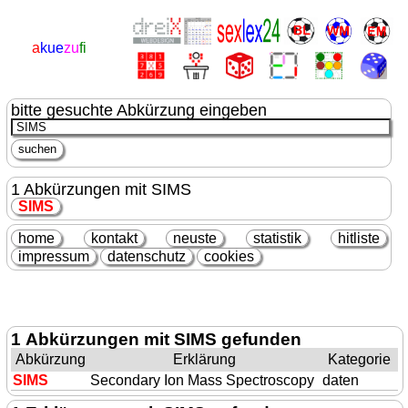
a
kue
zu
fi
bitte gesuchte Abkürzung eingeben
1 Abkürzungen mit SIMS
SIMS
home
kontakt
neuste
statistik
hitliste
impressum
datenschutz
cookies
1 Abkürzungen mit SIMS gefunden
Abkürzung
Erklärung
Kategorie
SIMS
Secondary Ion Mass Spectroscopy
daten