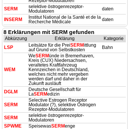
Rezeptor-Modulatoren
selektive östrogenrezeptor-
SERM
daten
Modulatoren
Institut National de la Santé et de la
IN
SERM
daten
Recherche Médicale
8 Erklärungen mit SERM gefunden
Abkürzung
Erklärung
Kategorie
Leitsätze für die Prei
SERM
ittlung
LSP
Bahn
auf Grund von Selbstkosten
We
SERM
ünde in Bremerhaven,
Kreis (CUX) Niedersachsen,
veraltetes Kraftfahrzeug
WEM
Kennzeichen in Deutschland,
welches nicht mehr vergeben
werden darf und daher in der
Zukunft ausläuft
Deutsche Gesellschaft für
DGLM
La
SERM
edizin
Selective Estrogen Receptor
SERM
Modulator (?), selektive Östrogen
Rezeptor-Modulatoren
selektive östrogenrezeptor-
SERM
Modulatoren
SPWME
Speisewas
SERM
enge