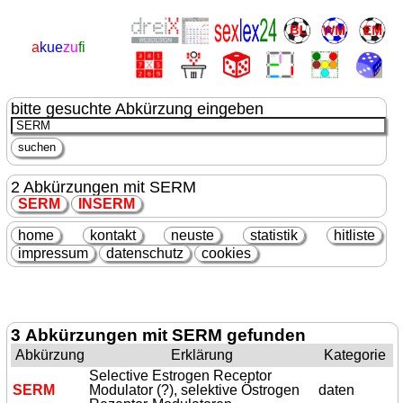
a
kue
zu
fi
bitte gesuchte Abkürzung eingeben
2 Abkürzungen mit SERM
SERM
IN
SERM
home
kontakt
neuste
statistik
hitliste
impressum
datenschutz
cookies
3 Abkürzungen mit SERM gefunden
Abkürzung
Erklärung
Kategorie
Selective Estrogen Receptor
SERM
Modulator (?), selektive Östrogen
daten