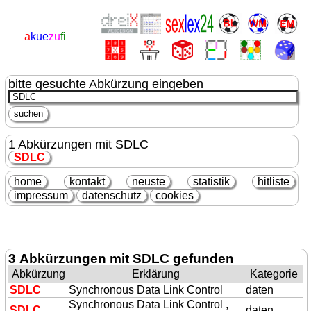
a
kue
zu
fi
bitte gesuchte Abkürzung eingeben
1 Abkürzungen mit SDLC
SDLC
home
kontakt
neuste
statistik
hitliste
impressum
datenschutz
cookies
3 Abkürzungen mit SDLC gefunden
Abkürzung
Erklärung
Kategorie
SDLC
Synchronous Data Link Control
daten
Synchronous Data Link Control ,
SDLC
daten