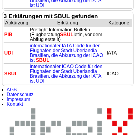
Brasilien, die Abkürzung der IATA
ist UDI
3 Erklärungen mit SBUL gefunden
Abkürzung
Erklärung
Kategorie
Preflight Information Bulletin
PIB
(Flugberatung
SBUL
letin, vor dem
Abflug erstellt)
internationaler IATA Code für den
Flughafen der Stadt Uberlandia
UDI
IATA
Brasilien, die Abkürzung der ICAO
ist
SBUL
internationaler ICAO Code für den
Flughafen der Stadt Uberlandia
SBUL
ICAO
Brasilien, die Abkürzung der IATA
ist UDI
AGB
Datenschutz
Impressum
Kontakt