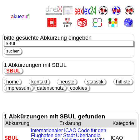
a
kue
zu
fi
bitte gesuchte Abkürzung eingeben
1 Abkürzungen mit SBUL
SBUL
home
kontakt
neuste
statistik
hitliste
impressum
datenschutz
cookies
1 Abkürzungen mit SBUL gefunden
Abkürzung
Erklärung
Kategorie
internationaler ICAO Code für den
Flughafen der Stadt Uberlandia
SBUL
ICAO