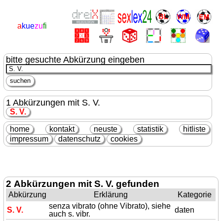
a
kue
zu
fi
bitte gesuchte Abkürzung eingeben
1 Abkürzungen mit S. V.
S. V.
home
kontakt
neuste
statistik
hitliste
impressum
datenschutz
cookies
2 Abkürzungen mit S. V. gefunden
Abkürzung
Erklärung
Kategorie
senza vibrato (ohne Vibrato), siehe
S. V.
daten
auch s. vibr.