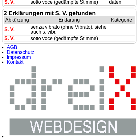
S. V.
sotto voce (gedämpfte Stimme)
daten
2 Erklärungen mit S. V. gefunden
Abkürzung
Erklärung
Kategorie
senza vibrato (ohne Vibrato), siehe
S. V.
auch s. vibr.
S. V.
sotto voce (gedämpfte Stimme)
AGB
Datenschutz
Impressum
Kontakt