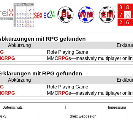
Abkürzungen mit RPG gefunden
Abkürzung
Erkläru
PG
Role Playing Game
MO
RPG
MMO
RPG
s—massively multiplayer onlin
Erklärungen mit RPG gefunden
Abkürzung
Erkläru
PG
Role Playing Game
MO
RPG
MMO
RPG
s—massively multiplayer onlin
Datenschutz
Impressum
wsky
dreix webdesign