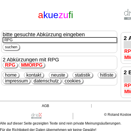
a
kue
zu
fi
bitte gesuchte Abkürzung eingeben
2 
R
M
2 Abkürzungen mit RPG
RPG
MMO
RPG
2 
home
kontakt
neuste
statistik
hitliste
impressum
datenschutz
cookies
R
M
AGB
© Roland Koslo
Alle auf dieser Seite gezeigten Texte sind rein private Meinungsäußerungen.
Für die Richtigkeit der Daten übernehmen wir keine Gewähr!