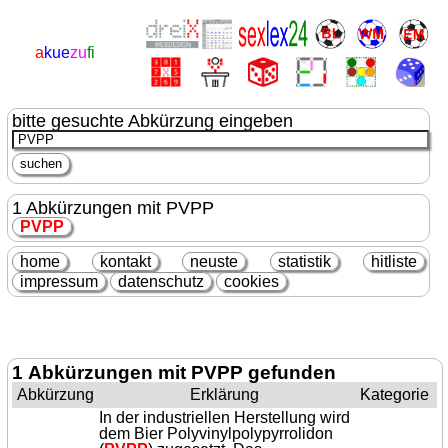
a
kue
zu
fi
bitte gesuchte Abkürzung eingeben
1 Abkürzungen mit PVPP
PVPP
home
kontakt
neuste
statistik
hitliste
impressum
datenschutz
cookies
1 Abkürzungen mit PVPP gefunden
Abkürzung
Erklärung
Kategorie
In der industriellen Herstellung wird
dem Bier Polyvinylpolypyrrolidon