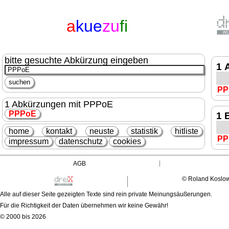
a
kue
zu
fi
bitte gesuchte Abkürzung eingeben
1 
PP
1 Abkürzungen mit PPPoE
PPPoE
1 
home
kontakt
neuste
statistik
hitliste
PP
impressum
datenschutz
cookies
AGB
© Roland Koslo
Alle auf dieser Seite gezeigten Texte sind rein private Meinungsäußerungen.
Für die Richtigkeit der Daten übernehmen wir keine Gewähr!
© 2000 bis 2026