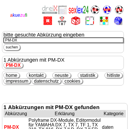
a
kue
zu
fi
bitte gesuchte Abkürzung eingeben
1 Abkürzungen mit PM-DX
PM-DX
home
kontakt
neuste
statistik
hitliste
impressum
datenschutz
cookies
1 Abkürzungen mit PM-DX gefunden
Abkürzung
Erklärung
Kategorie
Polyframe DX-Module, Editormodul
für YAMAHA DX 7, TX 7, TF 1, TX
PM-DX
daten