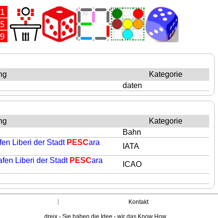
ng
Kategorie
daten
ng
Kategorie
Bahn
fen Liberi der Stadt
PESC
ara
IATA
fen Liberi der Stadt
PESC
ara
ICAO
Kontakt
dreix - Sie haben die Idee - wir das Know How