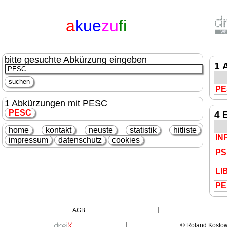
a
kue
zu
fi
bitte gesuchte Abkürzung eingeben
1 
PE
1 Abkürzungen mit PESC
PESC
4 
home
kontakt
neuste
statistik
hitliste
IN
impressum
datenschutz
cookies
PS
LI
PE
AGB
© Roland Koslo