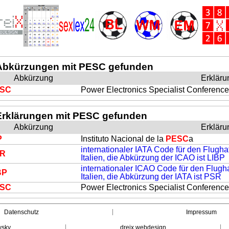
Abkürzungen mit PESC gefunden
Abkürzung
Erkläru
SC
Power Electronics Specialist Conference
Erklärungen mit PESC gefunden
Abkürzung
Erkläru
P
Instituto Nacional de la
PESC
a
internationaler IATA Code für den Flugha
R
Italien, die Abkürzung der ICAO ist LIBP
internationaler ICAO Code für den Flugha
BP
Italien, die Abkürzung der IATA ist PSR
SC
Power Electronics Specialist Conference
Datenschutz
Impressum
wsky
dreix webdesign