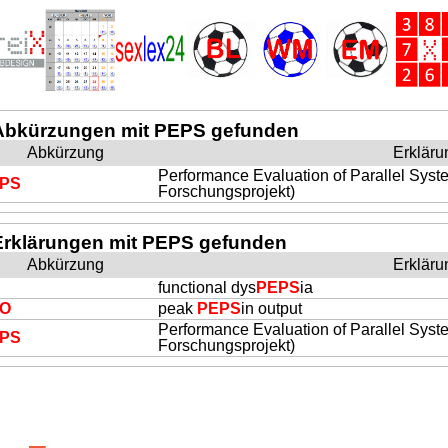
Abkürzungen mit PEPS gefunden
Abkürzung
Erkläru
Performance Evaluation of Parallel Sys
PS
Forschungsprojekt)
Erklärungen mit PEPS gefunden
Abkürzung
Erkläru
functional dys
PEPS
ia
O
peak
PEPS
in output
Performance Evaluation of Parallel Sys
PS
Forschungsprojekt)