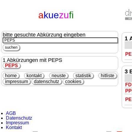
a
kue
zu
fi
bitte gesuchte Abkürzung eingeben
1 
PE
1 Abkürzungen mit PEPS
PEPS
3 
home
kontakt
neuste
statistik
hitliste
impressum
datenschutz
cookies
FD
PP
PE
AGB
Datenschutz
Impressum
Kontakt