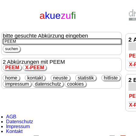
a
kue
zu
fi
bitte gesuchte Abkürzung eingeben
2 
PE
2 Abkürzungen mit PEEM
X-
PEEM
X-
PEEM
home
kontakt
neuste
statistik
hitliste
2 
impressum
datenschutz
cookies
PE
X-
AGB
Datenschutz
Impressum
Kontakt