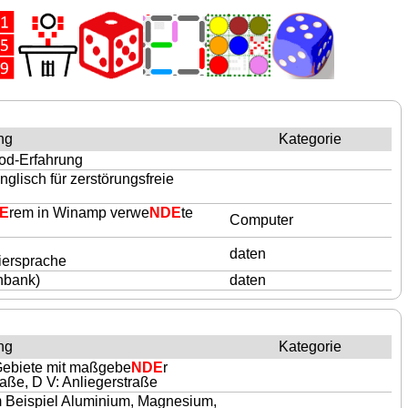
ng
Kategorie
tod-Erfahrung
nglisch für zerstörungsfreie
E
rem in Winamp verwe
NDE
te
Computer
daten
iersprache
nbank)
daten
ng
Kategorie
Gebiete mit maßgebe
NDE
r
aße, D V: Anliegerstraße
 Beispiel Aluminium, Magnesium,