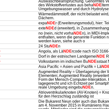
Auswaschbeanspruchung. Genormtes Ver
des Wirkstoffverlustes aus beha
NDE
lte
Umgebungswasser und durch Hydrolyse
Wärmedämmstoff, der nicht belastet wird,
Dächern.
expa
NDE
r (Erweiterungsmodul), hier: T
exte
NDE
d (erweitert), in Zusammenhang
no (nein, nicht vorha
NDE
n), in MIDI-Imp
enthalten, wenn die genannte Funktion 
werden kann, siehe auch o
24 Stu
NDE
n
O
Angola, als Lä
NDE
rcode nach ISO 3166
O
Dorf in der estnischen Landgemei
NDE
R
O
Volksstamm im indischen Bu
NDE
sstaat
Asia Pacific = Asien und Pazifik = Lä
ND
Augmented Reality = Überlagerung der Wir
Elementen; Augmented Reality (erweiterte
R
Form der Mensch-Computer-Interaktion. H
lagegerecht und ich Echtzeit per Smartph
reale Umgebung eingebu
NDE
n.
Atrioventrikularknoten (AV-Knoten) = Kn
für den Herzschlag zuständig ist
Die Bukarest Neun oder auch das Bukares
am 4. November 2015 in Rumäniens Haup