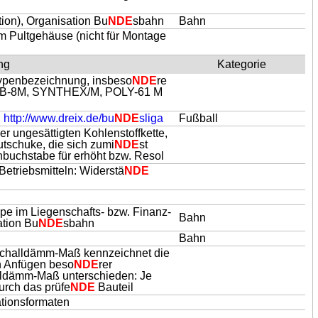
ion), Organisation Bu
NDE
sbahn
Bahn
im Pultgehäuse (nicht für Montage
ng
Kategorie
 Typenbezeichnung, insbeso
NDE
re
B. OB-8M, SYNTHEX/M, POLY-61 M
 http://www.dreix.de/bu
NDE
sliga
Fußball
r ungesättigten Kohlenstoffkette,
tschuke, die sich zumi
NDE
st
nnbuchstabe für erhöht bzw. Resol
triebsmitteln: Widerstä
NDE
ppe im Liegenschafts- bzw. Finanz-
Bahn
ation Bu
NDE
sbahn
Bahn
challdämm-Maß kennzeichnet die
h Anfügen beso
NDE
rer
lldämm-Maß unterschieden: Je
urch das prüfe
NDE
Bauteil
ationsformaten