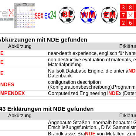
Abkürzungen mit NDE gefunden
Abkürzung
Erkläru
DE
near-death experience, englisch für Nah
non-destructive evaluation of materials, e
DE
Materialprüfung
Nullsoft Database Engine, die unter a
ND
DE
Datenbank
configuration description
O
NDE
S
(Konfigurationsbeschreibung),Programm
OMPE
NDE
X
Computerized Engineering I
NDE
x (Date
43 Erklärungen mit NDE gefunden
Abkürzung
Erkläru
Angebaute Straßen innerhalb bebauter 
Erschließungsfunktion.,, D IV: Sammelstr
Brandklasse: Brä
NDE
von Metallen. Zum