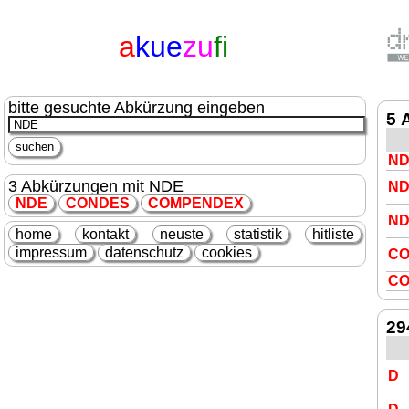
a
kue
zu
fi
bitte gesuchte Abkürzung eingeben
5 
N
3 Abkürzungen mit NDE
N
NDE
CO
NDE
S
COMPE
NDE
X
N
home
kontakt
neuste
statistik
hitliste
impressum
datenschutz
cookies
C
C
29
D