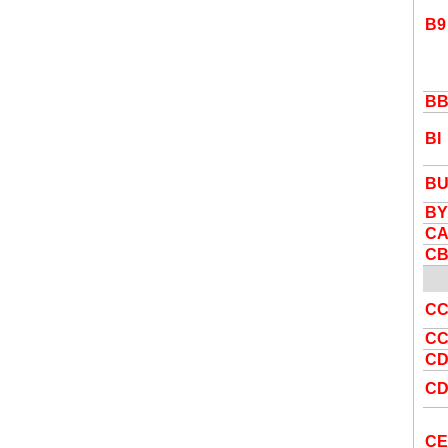
B9
B
BI
B
BY
C
C
C
C
C
C
CE