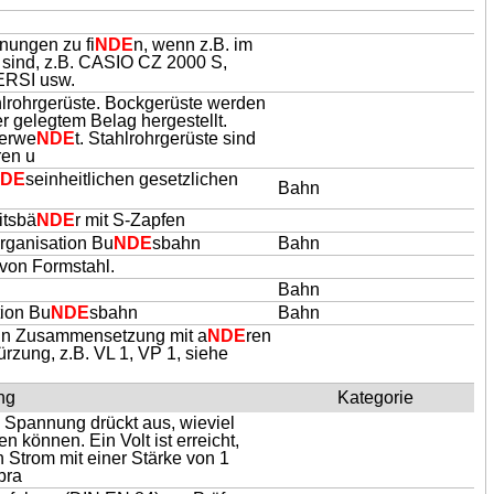
nungen zu fi
NDE
n, wenn z.B. im
 sind, z.B. CASIO CZ 2000 S,
ERSI usw.
hlrohrgerüste. Bockgerüste werden
 gelegtem Belag hergestellt.
verwe
NDE
t. Stahlrohrgerüste sind
ren u
DE
seinheitlichen gesetzlichen
Bahn
itsbä
NDE
r mit S-Zapfen
Organisation Bu
NDE
sbahn
Bahn
 von Formstahl.
Bahn
tion Bu
NDE
sbahn
Bahn
n in Zusammensetzung mit a
NDE
ren
rzung, z.B. VL 1, VP 1, siehe
ng
Kategorie
e Spannung drückt aus, wieviel
n können. Ein Volt ist erreicht,
n Strom mit einer Stärke von 1
bra