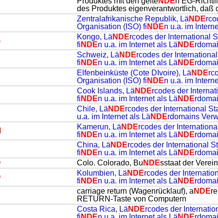
Produktes mit den gelte
NDE
n EG-Richtli
des Produktes eigenverantwortlich, daß 
Zentralafrikanische Republik, Lä
NDE
rco
Organisation (ISO) fi
NDE
n u.a. im Intern
Kongo, Lä
NDE
rcodes der International 
G
fi
NDE
n u.a. im Internet als Lä
NDE
rdoma
Schweiz, Lä
NDE
rcodes der Internationa
H
fi
NDE
n u.a. im Internet als Lä
NDE
rdoma
Elfenbeinküste (Cote DIvoire), Lä
NDE
rc
Organisation (ISO) fi
NDE
n u.a. im Intern
Cook Islands, Lä
NDE
rcodes der Interna
K
fi
NDE
n u.a. im Internet als Lä
NDE
rdoma
Chile, Lä
NDE
rcodes der International St
u.a. im Internet als Lä
NDE
rdomains Ver
Kamerun, Lä
NDE
rcodes der Internation
M
fi
NDE
n u.a. im Internet als Lä
NDE
rdoma
China, Lä
NDE
rcodes der International 
N
fi
NDE
n u.a. im Internet als Lä
NDE
rdoma
O
Colo. Colorado, Bu
NDE
sstaat der Verei
Kolumbien, Lä
NDE
rcodes der Internatio
O
fi
NDE
n u.a. im Internet als Lä
NDE
rdoma
carriage return (Wagenrücklauf), a
NDE
r
R
RETURN-Taste von Computern
Costa Rica, Lä
NDE
rcodes der Internati
R
fi
NDE
n u.a. im Internet als Lä
NDE
rdoma