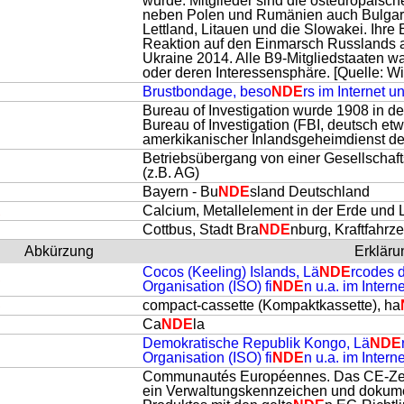
wurde. Mitglieder sind die osteuropäisc
neben Polen und Rumänien auch Bulgari
Lettland, Litauen und die Slowakei. Ihre 
Reaktion auf den Einmarsch Russlands au
Ukraine 2014. Alle B9-Mitgliedstaaten w
oder deren Interessensphäre. [Quelle: Wi
B
Brustbondage, beso
NDE
rs im Internet 
Bureau of Investigation wurde 1908 in 
Bureau of Investigation (FBI, deutsch et
amerkikanischer Inlandsgeheimdienst der
Betriebsübergang von einer Gesellschaft
U
(z.B. AG)
Bayern - Bu
NDE
sland Deutschland
A
Calcium, Metallelement in der Erde und
B
Cottbus, Stadt Bra
NDE
nburg, Kraftfahr
Abkürzung
Erkläru
Cocos (Keeling) Islands, Lä
NDE
rcodes d
C
Organisation (ISO) fi
NDE
n u.a. im Intern
C
compact-cassette (Kompaktkassette), ha
D
Ca
NDE
la
Demokratische Republik Kongo, Lä
NDE
D
Organisation (ISO) fi
NDE
n u.a. im Intern
Communautés Européennes. Das CE-Zeich
ein Verwaltungskennzeichen und dokumen