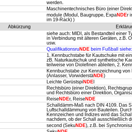
werden.
Maschinentechnisches Büro (einer Direkt
module (Modul, Baugruppe, Expa
NDE
r 
im 19-Rack) )
Abkürzung
Erkläru
siehe auch: MIDI, als Bestandteil einer
in Verbindung mit älteren Geräten, z.
usw.
Qualifikationsru
NDE
beim Fußball siehe:
1. Kennbuchstabe für Kautschuke mit eine
zB. Naturkautschuk und synthetische Kau
teilweise von Diolefinen ableiten, 2. Ke
Kennbuchstabe zur Kennzeichnung von Be
(Anlasser, Vorwiderstä
NDE
)
Leichte Gerüstspi
NDE
l
Rechtsbüro (einer Direktion), Rechtsgru
und Rechtsbüro einer Direktion, Organis
Reise
NDE
r, Reise
NDE
Schalldämm-Maß nach DIN 4109. Das S
Luftschalldämmung von Bauteilen. Durc
Kennzeichen und Indizes wird das Scha
nachdem, ob der Schall ausschließlich d
second (Seku
NDE
), z.B. bei Synchronis
Seku
NDE