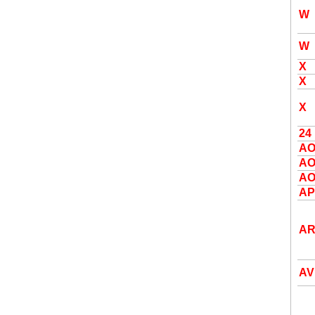
W
W
X
X
X
24
A
A
A
AP
A
AV