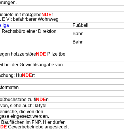
erungen.
Gebiete mit maßgebe
NDE
r
ße, E VI: befahrbarer Wohnweg
sliga
Fußball
d Rechtsbüro einer Direktion,
Bahn
Bahn
gegen holzzerstöre
NDE
Pilze (bei
it bei der Gewichtsangabe von
fachung: Hu
NDE
rt
nsformaten
roßbuchstabe zu fi
NDE
n
von, siehe auch: kByte
Gemische, die von den
ase eingesetzt werden.
Bauflächen im FNP. Hier dürfen
NDE
Gewerbebetriebe angesiedelt