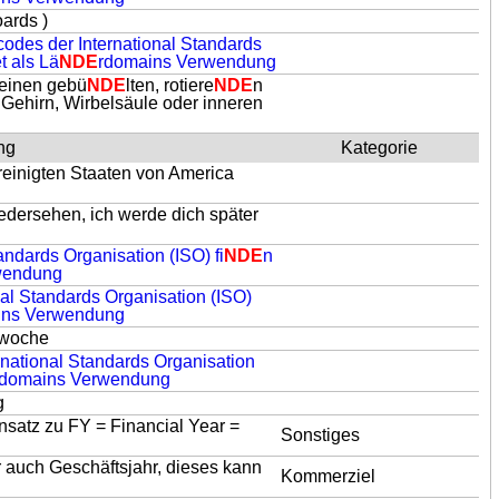
oards )
codes der International Standards
et als Lä
NDE
rdomains Verwendung
einen gebü
NDE
lten, rotiere
NDE
n
 Gehirn, Wirbelsäule oder inneren
ng
Kategorie
reinigten Staaten von America
edersehen, ich werde dich später
andards Organisation (ISO) fi
NDE
n
wendung
nal Standards Organisation (ISO)
ins Verwendung
rwoche
rnational Standards Organisation
rdomains Verwendung
g
nsatz zu FY = Financial Year =
Sonstiges
auch Geschäftsjahr, dieses kann
Kommerziel