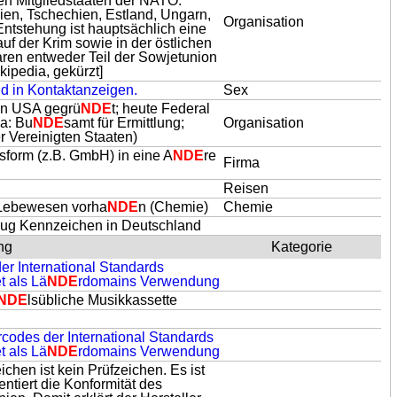
hen Mitgliedstaaten der NATO:
en, Tschechien, Estland, Ungarn,
Organisation
Entstehung ist hauptsächlich eine
f der Krim sowie in der östlichen
aren entweder Teil der Sowjetunion
kipedia, gekürzt]
und in Kontaktanzeigen.
Sex
den USA gegrü
NDE
t; heute Federal
wa: Bu
NDE
samt für Ermittlung;
Organisation
 Vereinigten Staaten)
sform (z.B. GmbH) in eine A
NDE
re
Firma
Reisen
 Lebewesen vorha
NDE
n (Chemie)
Chemie
zeug Kennzeichen in Deutschland
ng
Kategorie
er International Standards
et als Lä
NDE
rdomains Verwendung
NDE
lsübliche Musikkassette
rcodes der International Standards
et als Lä
NDE
rdomains Verwendung
en ist kein Prüfzeichen. Es ist
tiert die Konformität des