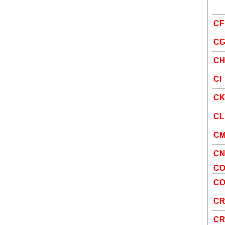
CF
C
C
CI
C
CL
C
C
C
C
C
C