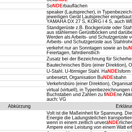
So
NDE
rbauflächen
speaker (Lautsprecher), in Typenbezeich
jeweiligen Gerät Lautsprecher eingebaut
YAMAHA DX 27 S, KORG I 4 S, auch W
Standgerüste z.B. Bockgerüste oder Sta
aus stählernen Gerüstböcken und darüber
Werden als Arbeits- und Schutzgerüste 
Arbeits- und Schutzgerüste aus Stahlroh
verkehrt nur an Sonntagen sowie an bu
N
Feiertagen, fahrdienstlich
Zusatz bei der Bezeichnung für Sicherhe
Bautechnisches Büro (einer Direktion), 
U-Stahl. U-förmiger Stahl. Ha
NDE
lsform
unbesetzt, Organisation Bu
NDE
sbahn
Verkehrsbüro (einer Direktion), Organisa
virtual (virtuell), in Typenbezeichnunge
Buchstaben und Zahlen zu fi
NDE
ne Abkü
auch: VG
Abkürzung
Erkläru
Volt ist die Maßeinheit für Spannung. Di
Energie die Ladungsteilchen transportiere
wenn in einem zeitlich unverä
NDE
rliche
Ampere eine Leistung von einem Watt er