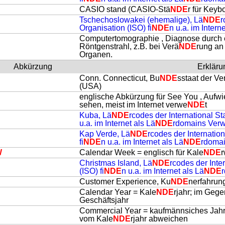
CASIO stand (CASIO-Stä
NDE
r für Keyb
Tschechoslowakei (ehemalige), Lä
NDE
r
Organisation (ISO) fi
NDE
n u.a. im Intern
Computertomographie , Diagnose durch 
Röntgenstrahl, z.B. bei Verä
NDE
rung an
Organen.
Abkürzung
Erkläru
Conn. Connecticut, Bu
NDE
sstaat der Ve
(USA)
englische Abkürzung für See You , Aufwi
U
sehen, meist im Internet verwe
NDE
t
Kuba, Lä
NDE
rcodes der International St
U
u.a. im Internet als Lä
NDE
rdomains Ver
Kap Verde, Lä
NDE
rcodes der Internatio
fi
NDE
n u.a. im Internet als Lä
NDE
rdoma
W
Calendar Week = englisch für Kale
NDE
Christmas Island, Lä
NDE
rcodes der Inte
(ISO) fi
NDE
n u.a. im Internet als Lä
NDE
Customer Experience, Ku
NDE
nerfahrun
Calendar Year = Kale
NDE
rjahr; im Gege
Geschäftsjahr
Commercial Year = kaufmännsiches Jahr 
vom Kale
NDE
rjahr abweichen