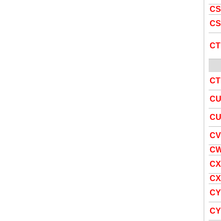
CS
CS
CT
CT
C
C
CV
C
CX
CX
CY
CY