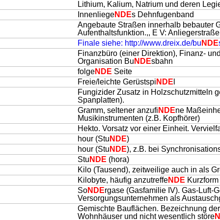
Lithium, Kalium, Natrium und deren Legi
Innenliege
NDE
s Dehnfugenband
Angebaute Straßen innerhalb bebauter 
Aufenthaltsfunktion.,, E V: Anliegerstra
Finale siehe: http://www.dreix.de/bu
NDE
Finanzbüro (einer Direktion), Finanz- un
Organisation Bu
NDE
sbahn
folge
NDE
Seite
Freie/leichte Gerüstspi
NDE
l
Fungizider Zusatz in Holzschutzmitteln 
Spanplatten).
Gramm, seltener anzufi
NDE
ne Maßeinhe
Musikinstrumenten (z.B. Kopfhörer)
Hekto. Vorsatz vor einer Einheit. Verviel
hour (Stu
NDE
)
hour (Stu
NDE
), z.B. bei Synchronisatio
Stu
NDE
(hora)
Kilo (Tausend), zeitweilige auch in als G
Kilobyte, häufig anzutreffe
NDE
Kurzform 
So
NDE
rgase (Gasfamilie IV). Gas-Luft-
Versorgungsunternehmen als Austauschg
Gemischte Bauflächen. Bezeichnung der 
Wohnhäuser und nicht wesentlich störe