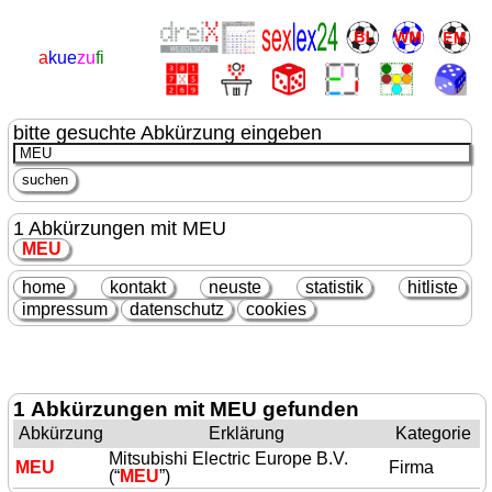
a
kue
zu
fi
bitte gesuchte Abkürzung eingeben
1 Abkürzungen mit MEU
MEU
home
kontakt
neuste
statistik
hitliste
impressum
datenschutz
cookies
1 Abkürzungen mit MEU gefunden
Abkürzung
Erklärung
Kategorie
Mitsubishi Electric Europe B.V.
MEU
Firma
(“
MEU
”)