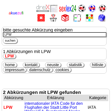
a
kue
zu
fi
bitte gesuchte Abkürzung eingeben
1 Abkürzungen mit LPW
LPW
home
kontakt
neuste
statistik
hitliste
impressum
datenschutz
cookies
2 Abkürzungen mit LPW gefunden
Abkürzung
Erklärung
Kategorie
internationaler IATA Code für den
LPW
Flughafen der Stadt Little Port
IATA