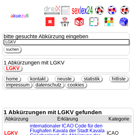
a
kue
zu
fi
bitte gesuchte Abkürzung eingeben
1 Abkürzungen mit LGKV
LGKV
home
kontakt
neuste
statistik
hitliste
impressum
datenschutz
cookies
1 Abkürzungen mit LGKV gefunden
Abkürzung
Erklärung
Kategorie
internationaler ICAO Code für den
Flughafen Kavala der Stadt Kavala
LGKV
ICAO