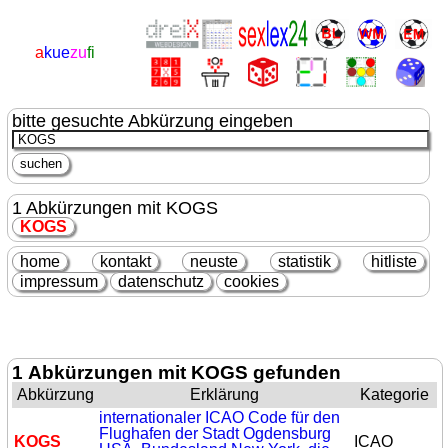
a
kue
zu
fi
bitte gesuchte Abkürzung eingeben
1 Abkürzungen mit KOGS
KOGS
home
kontakt
neuste
statistik
hitliste
impressum
datenschutz
cookies
1 Abkürzungen mit KOGS gefunden
Abkürzung
Erklärung
Kategorie
internationaler ICAO Code für den
Flughafen der Stadt Ogdensburg
KOGS
ICAO