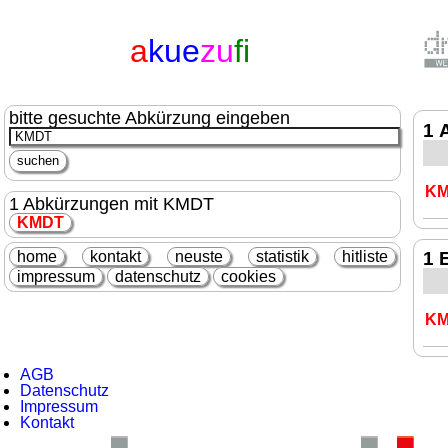
a
kue
zu
fi
bitte gesuchte Abkürzung eingeben
1 
K
1 Abkürzungen mit KMDT
KMDT
home
kontakt
neuste
statistik
hitliste
1 
impressum
datenschutz
cookies
K
AGB
Datenschutz
Impressum
Kontakt