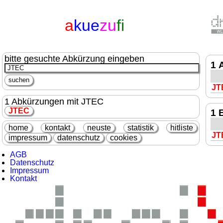
a
kue
zu
fi
bitte gesuchte Abkürzung eingeben
1 
JT
1 Abkürzungen mit JTEC
JTEC
1 
home
kontakt
neuste
statistik
hitliste
JT
impressum
datenschutz
cookies
AGB
Datenschutz
Impressum
Kontakt