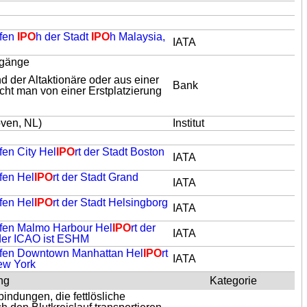
afen
IPO
h der Stadt
IPO
h Malaysia,
IATA
engänge
 der Altaktionäre oder aus einer
Bank
ht man von einer Erstplatzierung
oven, NL)
Institut
fen City Hel
IPO
rt der Stadt Boston
IATA
fen Hel
IPO
rt der Stadt Grand
IATA
fen Hel
IPO
rt der Stadt Helsingborg
IATA
hafen Malmo Harbour Hel
IPO
rt der
IATA
der ICAO ist ESHM
hafen Downtown Manhattan Hel
IPO
rt
IATA
ew York
ng
Kategorie
indungen, die fettlösliche