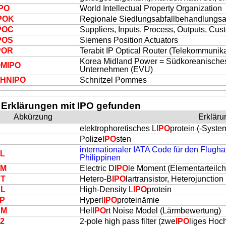
IPO
World Intellectual Property Organization
PO
K
Regionale Siedlungsabfallbehandlungs
PO
C
Suppliers, Inputs, Process, Outputs, Cus
PO
S
Siemens Position Actuators
PO
R
Terabit IP Optical Router (Telekommunika
Korea Midland Power = Südkoreanische
OM
IPO
Unternehmen (EVU)
CHN
IPO
Schnitzel Pommes
 Erklärungen mit IPO gefunden
Abkürzung
Erkläru
elektrophoretisches L
IPO
protein (-Syste
Polize
IPO
sten
internationaler IATA Code für den Flugh
L
Philippinen
DM
Electric D
IPO
le Moment (Elementarteilc
T
Hetero-B
IPO
lartransistor, Heterojunction
L
High-Density L
IPO
protein
P
Hyperl
IPO
proteinämie
NM
Hel
IPO
rt Noise Model (Lärmbewertung)
2
2-pole high pass filter (zwe
IPO
liges Hoch