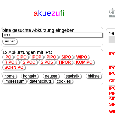
a
kue
zu
fi
bitte gesuchte Abkürzung eingeben
16
12 Abkürzungen mit IPO
IP
IPO
C
IPO
IPO
P
P
IPO
S
IPO
W
IPO
R
IPO
K
S
IPO
C
S
IPO
S
T
IPO
R
KOM
IPO
SCHN
IPO
IP
IP
home
kontakt
neuste
statistik
hitliste
C
I
impressum
datenschutz
cookies
IP
P
I
S
I
S
I
W