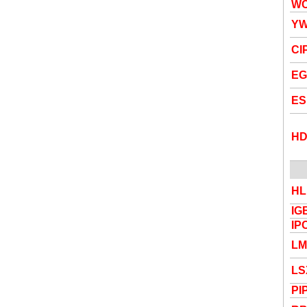
W
Y
C
I
E
E
HD
HL
IG
IP
LM
LS
P
I