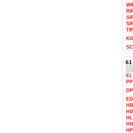
W
R
I
S
I
S
I
T
I
K
S
61
EL
PP
DP
E
HB
HD
HL
H
HP