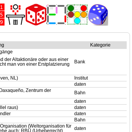
ng
Kategorie
engänge
 der Altaktionäre oder aus einer
Bank
ht man von einer Erstplatzierung
oven, NL)
Institut
daten
 Oaxaqueño, Zentrum der
Bahn
daten
llel raus)
daten
andler
daten
Bahn
 Organisation (Weltorganisation für
daten
siehe auch: RBÜ (Urheberrecht)