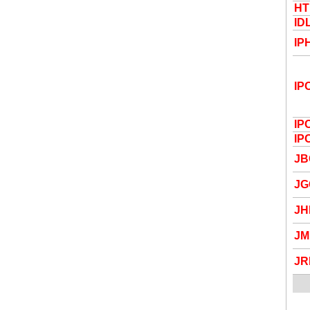
HT
ID
IP
IP
IP
IP
JB
JG
JH
J
JR