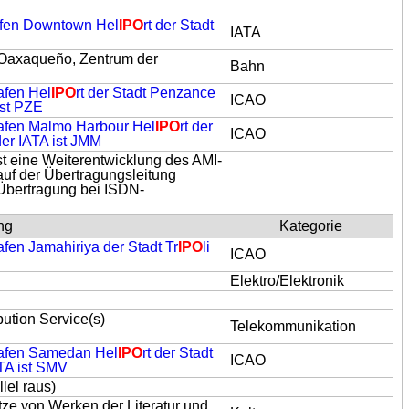
hafen Downtown Hel
IPO
rt der Stadt
IATA
 Oaxaqueño, Zentrum der
Bahn
afen Hel
IPO
rt der Stadt Penzance
ICAO
ist PZE
hafen Malmo Harbour Hel
IPO
rt der
ICAO
er IATA ist JMM
st eine Weiterentwicklung des AMI-
auf der Übertragungsleitung
e Übertragung bei ISDN-
ng
Kategorie
fen Jamahiriya der Stadt Tr
IPO
li
ICAO
Elektro/Elektronik
ibution Service(s)
Telekommunikation
hafen Samedan Hel
IPO
rt der Stadt
ICAO
ATA ist SMV
llel raus)
tze von Werken der Literatur und