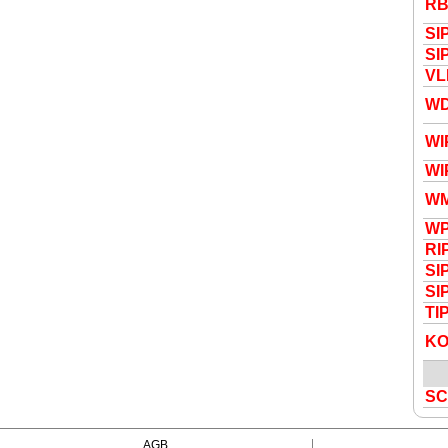
R
S
I
S
I
VL
W
W
W
WM
W
R
I
S
I
S
I
T
I
K
S
AGB