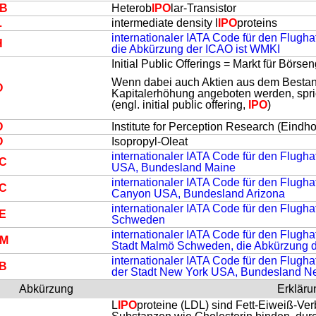
B
Heterob
IPO
lar-Transistor
L
intermediate density l
IPO
proteins
internationaler IATA Code für den Flugh
H
die Abkürzung der ICAO ist WMKI
Initial Public Offerings = Markt für Börs
Wenn dabei auch Aktien aus dem Bestand
O
Kapitalerhöhung angeboten werden, spric
(engl. initial public offering,
IPO
)
O
Institute for Perception Research (Eindh
O
Isopropyl-Oleat
internationaler IATA Code für den Flugha
C
USA, Bundesland Maine
internationaler IATA Code für den Flugha
C
Canyon USA, Bundesland Arizona
internationaler IATA Code für den Flugha
E
Schweden
internationaler IATA Code für den Flug
MM
Stadt Malmö Schweden, die Abkürzung 
internationaler IATA Code für den Flug
B
der Stadt New York USA, Bundesland N
Abkürzung
Erkläru
L
IPO
proteine (LDL) sind Fett-Eiweiß-Verb