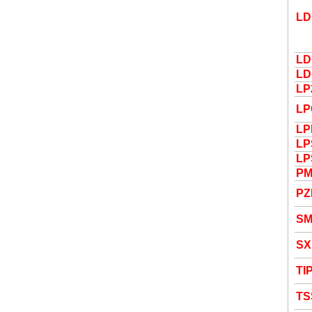
LD
LD
LD
LP
LP
LP
LP
LP
P
PZ
S
SX
TI
TS