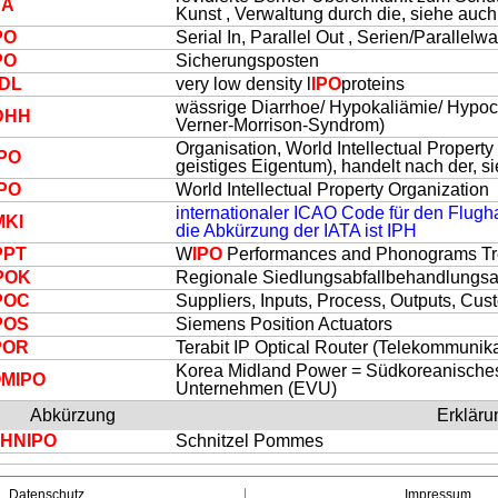
BÄ
Kunst , Verwaltung durch die, siehe auc
PO
Serial In, Parallel Out , Serien/Parallelw
PO
Sicherungsposten
DL
very low density l
IPO
proteins
wässrige Diarrhoe/ Hypokaliämie/ Hypoc
DHH
Verner-Morrison-Syndrom)
Organisation, World Intellectual Property
IPO
geistiges Eigentum), handelt nach der, 
IPO
World Intellectual Property Organization
internationaler ICAO Code für den Flug
KI
die Abkürzung der IATA ist IPH
PPT
W
IPO
Performances and Phonograms Tr
PO
K
Regionale Siedlungsabfallbehandlungs
PO
C
Suppliers, Inputs, Process, Outputs, Cus
PO
S
Siemens Position Actuators
PO
R
Terabit IP Optical Router (Telekommunika
Korea Midland Power = Südkoreanische
OM
IPO
Unternehmen (EVU)
Abkürzung
Erkläru
CHN
IPO
Schnitzel Pommes
Datenschutz
Impressum