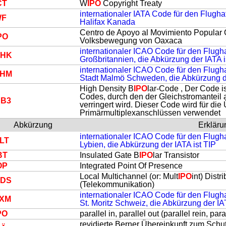
CT
W
IPO
Copyright Treaty
internationaler IATA Code für den Flug
WF
Halifax Kanada
Centro de Apoyo al Movimiento Popular
PO
Volksbewegung von Oaxaca
internationaler ICAO Code für den Flugh
GHK
Großbritannien, die Abkürzung der IATA 
internationaler ICAO Code für den Flug
SHM
Stadt Malmö Schweden, die Abkürzung d
High Density B
IPO
lar-Code , Der Code i
Codes, durch den der Gleichstromanteil 
B3
verringert wird. Dieser Code wird für di
Primärmultiplexanschlüssen verwendet
Abkürzung
Erkläru
internationaler ICAO Code für den Flugha
LT
Lybien, die Abkürzung der IATA ist TIP
BT
Insulated Gate B
IPO
lar Transistor
O
P
Integrated Point Of Presence
Local Multichannel (or: Mult
IPO
int) Distr
DS
(Telekommunikation)
internationaler ICAO Code für den Flug
XM
St. Moritz Schweiz, die Abkürzung der I
PO
parallel in, parallel out (parallel rein, para
revidierte Berner Übereinkunft zum Schu