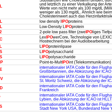
Substanzen wie Cholesterin binden, durch
und letztlich zu einer Verkalkung der Art
L
Werte von nicht mehr als 100 mg/dL (Mill
weniger als 130 mg/dL. Ähnlich wie beim
Cholesterinwert auch das Herzinfarktrisik
L
low density l
IPO
proteins
L
Low-Density L
IPO
protein
2
2-pole low pass filter (zwe
IPO
liges Tiefp
Lex
IPO
werCore, Technologie von LEXIC
C
Hostrechnern bei der Audiobearbeitung
L
L
IPO
proteinlipase
S
L
IPO
polysaccharid
S
L
IPO
polysaccharide
MP
Point-to-Mult
IPO
int (Telekommunikation)
internationaler IATA Code für den Flugha
E
Großbritannien, die Abkürzung der ICAO
internationaler IATA Code für den Flug
MV
St. Moritz Schweiz, die Abkürzung der I
internationaler IATA Code für den Flugha
D
Frankreich
internationaler IATA Code für den Flugha
P
Lybien, die Abkürzung der ICAO ist HLLT
internationaler IATA Code für den Flugha
S
Stadt New York USA, Bundesland New 