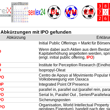
 Abkürzungen mit IPO gefunden
Abkürzung
Erkläru
Initial Public Offerings = Markt für Börs
Wenn dabei auch Aktien aus dem Bestand
O
Kapitalerhöhung angeboten werden, spric
(engl. initial public offering,
IPO
)
O
Institute for Perception Research (Eindh
O
Isopropyl-Oleat
Centro de Apoyo al Movimiento Popular
PO
Volksbewegung von Oaxaca
O
P
Integrated Point Of Presence
PO
parallel in, parallel out (parallel rein, para
PO
Serial In, Parallel Out , Serien/Parallelw
PO
Sicherungsposten
Organisation, World Intellectual Property
IPO
geistiges Eigentum), handelt nach der, 