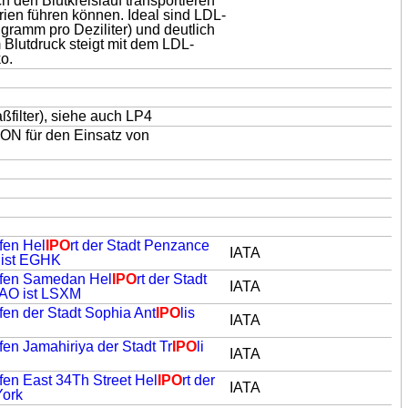
 den Blutkreislauf transportieren
erien führen können. Ideal sind LDL-
igramm pro Deziliter) und deutlich
 Blutdruck steigt mit dem LDL-
o.
aßfilter), siehe auch LP4
ON für den Einsatz von
fen Hel
IPO
rt der Stadt Penzance
IATA
 ist EGHK
hafen Samedan Hel
IPO
rt der Stadt
IATA
CAO ist LSXM
fen der Stadt Sophia Ant
IPO
lis
IATA
fen Jamahiriya der Stadt Tr
IPO
li
IATA
fen East 34Th Street Hel
IPO
rt der
IATA
York