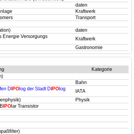
daten
anlage
Kraftwerk
tomers
Transport
tion)
daten
s Energie Versorgungs
Kraftwerk
Gastronomie
ng
Kategorie
m)
Bahn
afen D
IPO
log der Stadt D
IPO
log
IATA
henphysik)
Physik
 B
IPO
lar Transistor
paßfilter)