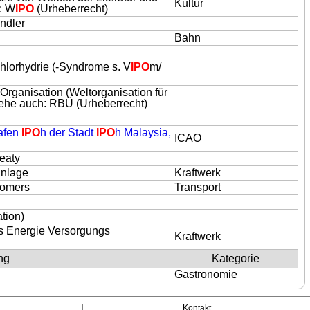
Kultur
h: W
IPO
(Urheberrecht)
andler
Bahn
hlorhydrie (-Syndrome s. V
IPO
m/
 Organisation (Weltorganisation für
siehe auch: RBÜ (Urheberrecht)
hafen
IPO
h der Stadt
IPO
h Malaysia,
ICAO
eaty
anlage
Kraftwerk
tomers
Transport
tion)
s Energie Versorgungs
Kraftwerk
ng
Kategorie
Gastronomie
Kontakt