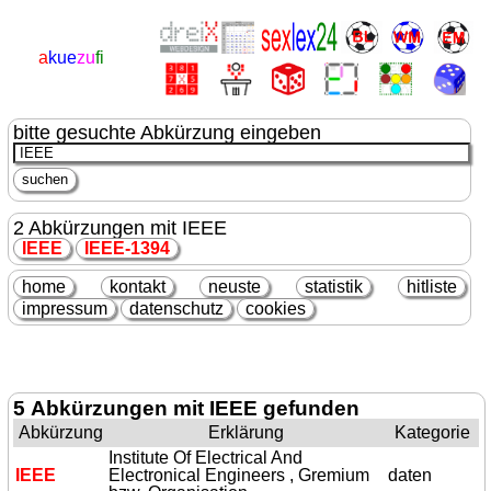
a
kue
zu
fi
bitte gesuchte Abkürzung eingeben
2 Abkürzungen mit IEEE
IEEE
IEEE
-1394
home
kontakt
neuste
statistik
hitliste
impressum
datenschutz
cookies
5 Abkürzungen mit IEEE gefunden
Abkürzung
Erklärung
Kategorie
Institute Of Electrical And
IEEE
Electronical Engineers , Gremium
daten