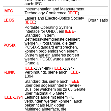
auch: IEC
Instrumentation and Measurement
IMTC
Technology Conference (
IEEE
)
Lasers and Electro-Optics Society
LEOS
Organisation
(
IEEE
)
Portable Operating System
Interface for UNIX , ein
IEEE
-
Standard, in dem
Betriebssystemdienste definiert
werden. Programme, die dem
POSIX
POSIX-Standard entsprechen,
können problemlos von einem
System auf ein anderes portiert
werden. POSIX wurde auf der
Grundla
IEEE
-1394-link (
IEEE
-1394-
I-LINK
Verbindung), siehe auch:
IEEE
-
1394
Standard der, siehe auch:
IEEE
über den sogenannten Firewire-
Bus, bei welchem bis zu 63 Geräte
über maximal 4,5 Meter
IEEE
-1394
Leitungslänge mit einem PC
verbunden werden können, auch
bekannt als I-Link oder
Multimediainterface, die