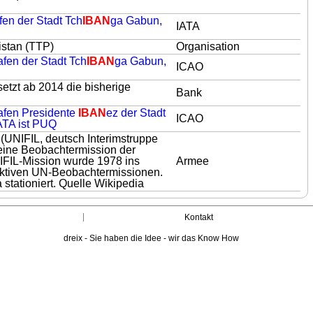
fen der Stadt Tch
IBAN
ga Gabun,
IATA
stan (TTP)
Organisation
afen der Stadt Tch
IBAN
ga Gabun,
ICAO
etzt ab 2014 die bisherige
Bank
hafen Presidente
IBAN
ez der Stadt
ICAO
ATA ist PUQ
 (UNIFIL, deutsch Interimstruppe
 eine Beobachtermission der
IFIL-Mission wurde 1978 ins
Armee
 aktiven UN-Beobachtermissionen.
 stationiert. Quelle Wikipedia
Kontakt
dreix - Sie haben die Idee - wir das Know How