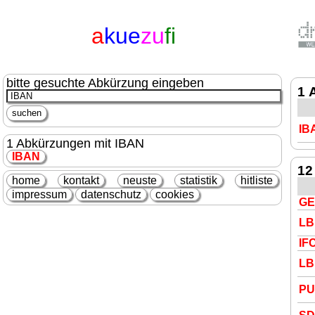
a
kue
zu
fi
bitte gesuchte Abkürzung eingeben
1 
IB
1 Abkürzungen mit IBAN
IBAN
12
home
kontakt
neuste
statistik
hitliste
impressum
datenschutz
cookies
GE
LB
IF
LB
P