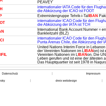
DR
PEAVEY
internationaler IATA Code für den Flugha
H
die Abkürzung der ICAO ist FOOT
P
Extremistengruppe Tehrik-i-Tal
IBAN
Paki
internationaler ICAO Code für den Flugh
OT
die Abkürzung der IATA ist TCH
International Bank Account Nummer = ers
AN
Bankleitzahl (BLZ)
internationaler ICAO Code für den Flug
CI
Punta Arenas Chile, die Abkürzung der I
United Nations Interim Force in Lebanon
der Vereinten Nationen im L
IBAN
on) ist
IFIL
Vereinten Nationen im L
IBAN
on. Die UN
Leben gerufen und ist eine der ältesten
Das Hauptquartier ist seit 1978 in Naqura
Datenschutz
Impressum
wsky
dreix webdesign