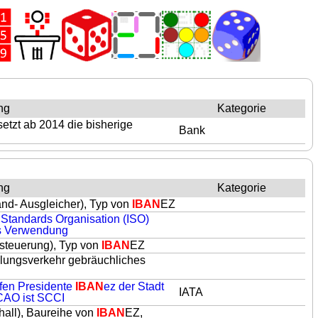
ng
Kategorie
etzt ab 2014 die bisherige
Bank
ng
Kategorie
and- Ausgleicher), Typ von
IBAN
EZ
 Standards Organisation (ISO)
ns Verwendung
Fußsteuerung), Typ von
IBAN
EZ
ahlungsverkehr gebräuchliches
afen Presidente
IBAN
ez der Stadt
IATA
ICAO ist SCCI
lhall), Baureihe von
IBAN
EZ,