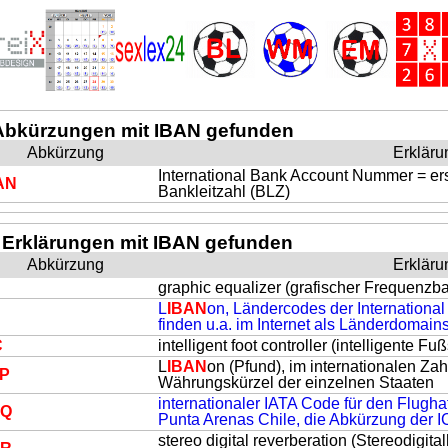
Abkürzungen mit IBAN gefunden
Abkürzung
Erkläru
International Bank Account Nummer = ers
AN
Bankleitzahl (BLZ)
 Erklärungen mit IBAN gefunden
Abkürzung
Erkläru
graphic equalizer (grafischer Frequenzb
L
IBAN
on, Ländercodes der International
finden u.a. im Internet als Länderdomai
C
intelligent foot controller (intelligente 
L
IBAN
on (Pfund), im internationalen Z
P
Währungskürzel der einzelnen Staaten
internationaler IATA Code für den Flugh
UQ
Punta Arenas Chile, die Abkürzung der 
stereo digital reverberation (Stereodigita