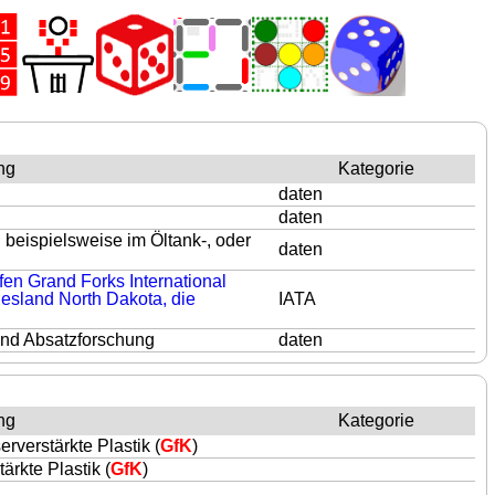
ng
Kategorie
daten
daten
n beispielsweise im Öltank-, oder
daten
fen Grand Forks International
esland North Dakota, die
IATA
und Absatzforschung
daten
ng
Kategorie
erverstärkte Plastik (
GfK
)
ärkte Plastik (
GfK
)