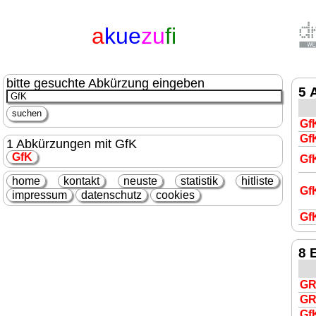
a
kue
zu
fi
bitte gesuchte Abkürzung eingeben
5 
Gf
Gf
1 Abkürzungen mit GfK
GfK
Gf
home
kontakt
neuste
statistik
hitliste
Gf
impressum
datenschutz
cookies
Gf
8 
G
G
Gf