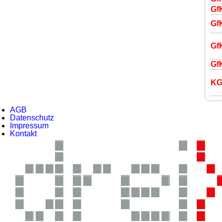
Gf
Gf
Gf
Gf
K
G
AGB
Datenschutz
Impressum
Kontakt