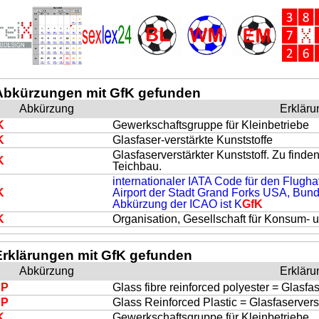
Abkürzungen mit GfK gefunden
Abkürzung
Erkläru
K
Gewerkschaftsgruppe für Kleinbetriebe
K
Glasfaser-verstärkte Kunststoffe
Glasfaserverstärkter Kunststoff. Zu finde
K
Teichbau.
internationaler IATA Code für den Flugha
K
Airport der Stadt Grand Forks USA, Bund
Abkürzung der ICAO ist K
GfK
K
Organisation, Gesellschaft für Konsum- 
Erklärungen mit GfK gefunden
Abkürzung
Erkläru
RP
Glass fibre reinforced polyester = Glasfas
RP
Glass Reinforced Plastic = Glasfaserverst
K
Gewerkschaftsgruppe für Kleinbetriebe