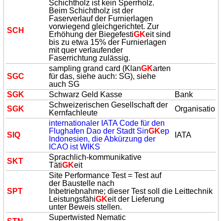
Schichtholz ist kein Sperrholz.
Beim Schichtholz ist der
Faserverlauf der Furnierlagen
vorwiegend gleichgerichtet. Zur
SCH
Erhöhung der Biegefesti
GK
eit sind
bis zu etwa 15% der Furnierlagen
mit quer verlaufender
Faserrichtung zulässig.
sampling grand card (Klan
GK
arten
SGC
für das, siehe auch: SG), siehe
auch SG
S
GK
Schwarz Geld Kasse
Bank
Schweizerischen Gesellschaft der
S
GK
Organisation
Kernfachleute
internationaler IATA Code für den
Flughafen Dao der Stadt Sin
GK
ep
SIQ
IATA
Indonesien, die Abkürzung der
ICAO ist WIKS
Sprachlich-kommunikative
SKT
Täti
GK
eit
Site Performance Test = Test auf
der Baustelle nach
SPT
Inbetriebnahme; dieser Test soll die
Leittechnik
Leistungsfähi
GK
eit der Lieferung
unter Beweis stellen.
Supertwisted Nematic