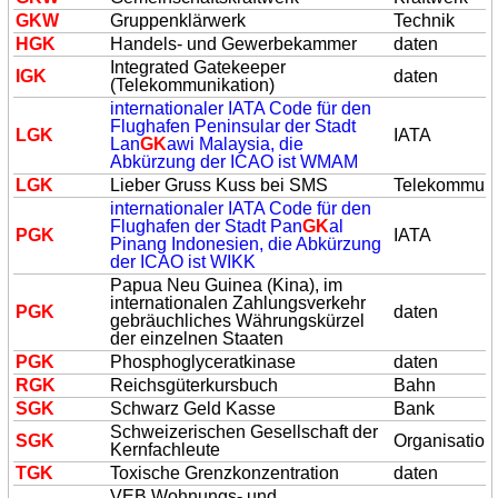
GK
W
Gruppenklärwerk
Technik
H
GK
Handels- und Gewerbekammer
daten
Integrated Gatekeeper
I
GK
daten
(Telekommunikation)
internationaler IATA Code für den
Flughafen Peninsular der Stadt
L
GK
IATA
Lan
GK
awi Malaysia, die
Abkürzung der ICAO ist WMAM
L
GK
Lieber Gruss Kuss bei SMS
Telekommuni
internationaler IATA Code für den
Flughafen der Stadt Pan
GK
al
P
GK
IATA
Pinang Indonesien, die Abkürzung
der ICAO ist WIKK
Papua Neu Guinea (Kina), im
internationalen Zahlungsverkehr
P
GK
daten
gebräuchliches Währungskürzel
der einzelnen Staaten
P
GK
Phosphoglyceratkinase
daten
R
GK
Reichsgüterkursbuch
Bahn
S
GK
Schwarz Geld Kasse
Bank
Schweizerischen Gesellschaft der
S
GK
Organisation
Kernfachleute
T
GK
Toxische Grenzkonzentration
daten
VEB Wohnungs- und