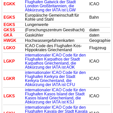
Flughafen Gatwick der Stadt
E
GK
K
ICAO
London Großbritannien, die
Abkürzung der IATA ist LGW
Europäische Gemeinschaft für
E
GK
S
Bahn
Kohle und Stahl
E
GK
S
Lungenwerte
GK
SS
(Forschungszentrum Geesthacht)
daten
GK
Ä
Gaskühler
daten
HW
GK
Hochwassergefahrenkarten
Geographie
ICAO Code des Flughafen Kos-
L
GK
O
Flugzeug
Hippokrates Griechenland
internationaler ICAO Code für den
Flughafen Karpathos der Stadt
L
GK
P
ICAO
Karpathos Griechenland, die
Abkürzung der IATA ist AOK
internationaler ICAO Code für den
Flughafen Kerkyra der Stadt
L
GK
R
ICAO
Kerkyra Griechenland, die
Abkürzung der IATA ist CFU
internationaler ICAO Code für den
Flughafen Kasos Island der Stadt
L
GK
S
ICAO
Kasos Island Griechenland, die
Abkürzung der IATA ist KSJ
internationaler ICAO Code für den
Flughafen Kavala der Stadt Kavala