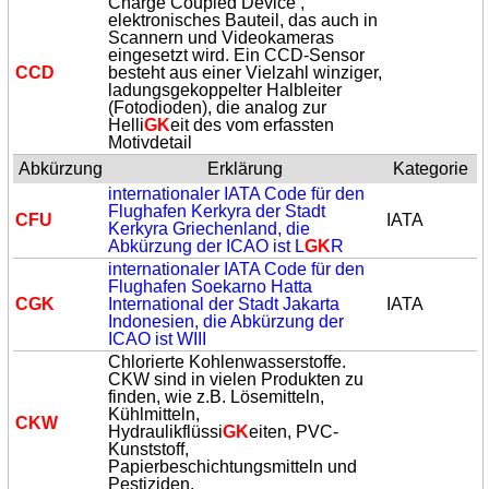
Charge Coupled Device ,
elektronisches Bauteil, das auch in
Scannern und Videokameras
eingesetzt wird. Ein CCD-Sensor
CCD
besteht aus einer Vielzahl winziger,
ladungsgekoppelter Halbleiter
(Fotodioden), die analog zur
Helli
GK
eit des vom erfassten
Motivdetail
Abkürzung
Erklärung
Kategorie
internationaler IATA Code für den
Flughafen Kerkyra der Stadt
CFU
IATA
Kerkyra Griechenland, die
Abkürzung der ICAO ist L
GK
R
internationaler IATA Code für den
Flughafen Soekarno Hatta
C
GK
International der Stadt Jakarta
IATA
Indonesien, die Abkürzung der
ICAO ist WIII
Chlorierte Kohlenwasserstoffe.
CKW sind in vielen Produkten zu
finden, wie z.B. Lösemitteln,
Kühlmitteln,
CKW
Hydraulikflüssi
GK
eiten, PVC-
Kunststoff,
Papierbeschichtungsmitteln und
Pestiziden.