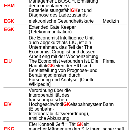
Management, BOSCH, Ermittlung
EBM
der momentanenen
Batterieleistungsfähi
GK
eit und
Diagnose des Ladezustands
E
GK
elektronische Gesundheitskarte
Medizin
Extended Gate Keeper
E
GK
(Telekommunikation)
Die Economist Intelligence Unit,
auch abgekürzt als EIU, ist ein
Unternehmen, das Teil der The
Economist Group ist und dessen
Arbeit eng mit der Wochenzeitung
EIU
The Economist verbunden ist. Die
Firma
Haupttäti
GK
eiten der EIU sind
Bereitstellung von Prognose- und
Beratungsdiensten durch
Forschung und Analyse. [Quelle:
Wikipedia]
Verordnung über die
Interoperabilität des
transeuropäischen
EIV
Hochgeschwindi
GK
eitsbahnsystems
Bahn
(Eisenbahn-
Interoperabilitätsverordnung),
amtliche Abkürzung
Eier Kontroll Griff = Täti
GK
eit
EKG
mancher Männer um den Sitz ihrer
scherzhaft