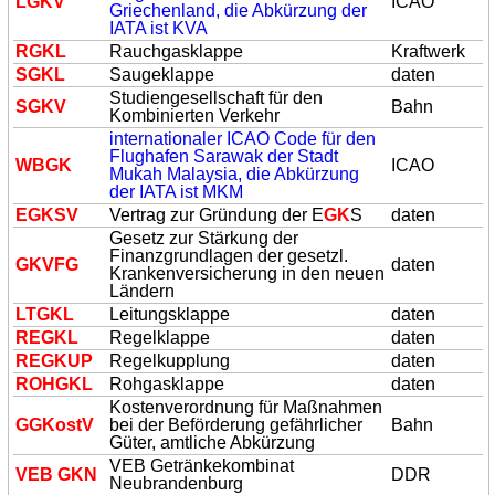
L
GK
V
ICAO
Griechenland, die Abkürzung der
IATA ist KVA
R
GK
L
Rauchgasklappe
Kraftwerk
S
GK
L
Saugeklappe
daten
Studiengesellschaft für den
S
GK
V
Bahn
Kombinierten Verkehr
internationaler ICAO Code für den
Flughafen Sarawak der Stadt
WB
GK
ICAO
Mukah Malaysia, die Abkürzung
der IATA ist MKM
E
GK
SV
Vertrag zur Gründung der E
GK
S
daten
Gesetz zur Stärkung der
Finanzgrundlagen der gesetzl.
GK
VFG
daten
Krankenversicherung in den neuen
Ländern
LT
GK
L
Leitungsklappe
daten
RE
GK
L
Regelklappe
daten
RE
GK
UP
Regelkupplung
daten
ROH
GK
L
Rohgasklappe
daten
Kostenverordnung für Maßnahmen
G
GK
ostV
bei der Beförderung gefährlicher
Bahn
Güter, amtliche Abkürzung
VEB Getränkekombinat
VEB
GK
N
DDR
Neubrandenburg