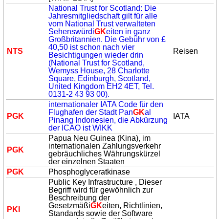
National Trust for Scotland: Die
Jahresmitgliedschaft gilt für alle
vom National Trust verwalteten
Sehenswürdi
GK
eiten in ganz
Großbritannien. Die Gebühr von £
40,50 ist schon nach vier
NTS
Reisen
Besichtigungen wieder drin
(National Trust for Scotland,
Wemyss House, 28 Charlotte
Square, Edinburgh, Scotland,
United Kingdom EH2 4ET, Tel.
0131-2 43 93 00).
internationaler IATA Code für den
Flughafen der Stadt Pan
GK
al
P
GK
IATA
Pinang Indonesien, die Abkürzung
der ICAO ist WIKK
Papua Neu Guinea (Kina), im
internationalen Zahlungsverkehr
P
GK
gebräuchliches Währungskürzel
der einzelnen Staaten
P
GK
Phosphoglyceratkinase
Public Key Infrastructure , Dieser
Begriff wird für gewöhnlich zur
Beschreibung der
Gesetzmäßi
GK
eiten, Richtlinien,
PKI
Standards sowie der Software