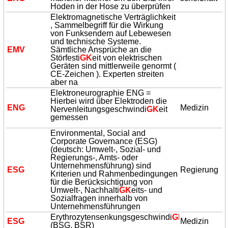
Hoden in der Hose zu überprüfen
Elektromagnetische Verträglichkeit
, Sammelbegriff für die Wirkung
von Funksendern auf Lebewesen
und technische Systeme.
EMV
Sämtliche Ansprüche an die
Störfesti
GK
eit von elektrischen
Geräten sind mittlerweile genormt (
CE-Zeichen ). Experten streiten
aber na
Elektroneurographie ENG =
Hierbei wird über Elektroden die
ENG
Medizin
Nervenleitungsgeschwindi
GK
eit
gemessen
Environmental, Social and
Corporate Governance (ESG)
(deutsch: Umwelt-, Sozial- und
Regierungs-, Amts- oder
Unternehmensführung) sind
ESG
Regierung
Kriterien und Rahmenbedingungen
für die Berücksichtigung von
Umwelt-, Nachhalti
GK
eits- und
Sozialfragen innerhalb von
Unternehmensführungen
Erythrozytensenkungsgeschwindi
GK
eit
ESG
Medizin
(BSG, BSR)