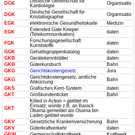
Deutsche Gesellschaft für
D
GK
Organisation
Kardiologie
Deutsche Gesellschaft für
D
GK
Organisation
Kristallographie
E
GK
elektronische Gesundheitskarte
Medizin
Extended Gate Keeper
E
GK
daten
(Telekommunikation)
Forschungsgesellschaft
F
GK
daten
Kunststoffe
G
GK
Gehaltsgruppenkatalog
daten
GK
B
Gerätekennblätter
daten
GK
B
Güterkursbuch
Bahn
GK
G
Gerichtskostengesetz
Jura
Gerichtskostengesetz, amtliche
GK
G
Bahn
Abkürzung
GK
S
Grafisches Kern-System
daten
GK
T
Großkundenticket
Bahn
Killed in Action = getötet im
Einsatz; würde z.B. an Barack
GK
T
Obama gemeldet als Osama bin
Laden getötet wurde
GK
V
Gesetzliche Krankenversicherung
Bahn
GK
V
Güterkraftverkehr
daten
GK
W
Gemeinschaftskraftwerk
Kraftwerk