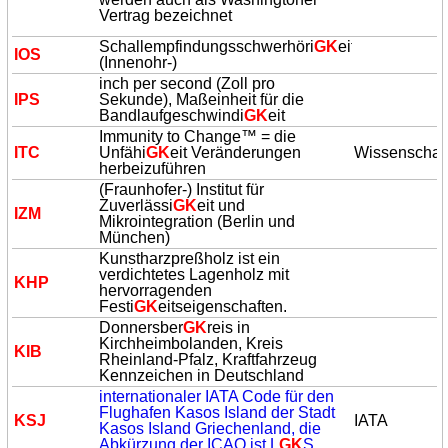
Vertrag bezeichnet
Schallempfindungsschwerhöri
GK
eit
IOS
(Innenohr-)
inch per second (Zoll pro
IPS
Sekunde), Maßeinheit für die
Bandlaufgeschwindi
GK
eit
Immunity to Change™ = die
ITC
Unfähi
GK
eit Veränderungen
Wissenschaf
herbeizuführen
(Fraunhofer-) Institut für
Zuverlässi
GK
eit und
IZM
Mikrointegration (Berlin und
München)
Kunstharzpreßholz ist ein
verdichtetes Lagenholz mit
KHP
hervorragenden
Festi
GK
eitseigenschaften.
Donnersber
GK
reis in
Kirchheimbolanden, Kreis
KIB
Rheinland-Pfalz, Kraftfahrzeug
Kennzeichen in Deutschland
internationaler IATA Code für den
Flughafen Kasos Island der Stadt
KSJ
IATA
Kasos Island Griechenland, die
Abkürzung der ICAO ist L
GK
S