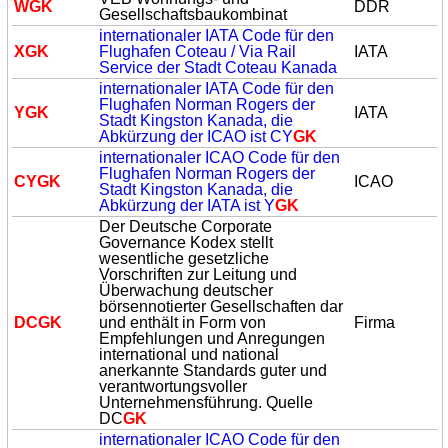
W
GK
DDR
Gesellschaftsbaukombinat
internationaler IATA Code für den
X
GK
Flughafen Coteau / Via Rail
IATA
Service der Stadt Coteau Kanada
internationaler IATA Code für den
Flughafen Norman Rogers der
Y
GK
IATA
Stadt Kingston Kanada, die
Abkürzung der ICAO ist CY
GK
internationaler ICAO Code für den
Flughafen Norman Rogers der
CY
GK
ICAO
Stadt Kingston Kanada, die
Abkürzung der IATA ist Y
GK
Der Deutsche Corporate
Governance Kodex stellt
wesentliche gesetzliche
Vorschriften zur Leitung und
Überwachung deutscher
börsennotierter Gesellschaften dar
DC
GK
und enthält in Form von
Firma
Empfehlungen und Anregungen
international und national
anerkannte Standards guter und
verantwortungsvoller
Unternehmensführung. Quelle
DC
GK
internationaler ICAO Code für den