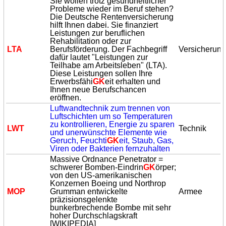
Sie wollen trotz gesundheitlicher
Probleme wieder im Beruf stehen?
Die Deutsche Rentenversicherung
hilft Ihnen dabei. Sie finanziert
Leistungen zur beruflichen
Rehabilitation oder zur
LTA
Berufsförderung. Der Fachbegriff
Versicherun
dafür lautet "Leistungen zur
Teilhabe am Arbeitsleben" (LTA).
Diese Leistungen sollen Ihre
Erwerbsfähi
GK
eit erhalten und
Ihnen neue Berufschancen
eröffnen.
Luftwandtechnik zum trennen von
Luftschichten um so Temperaturen
zu kontrollieren, Energie zu sparen
LWT
Technik
und unerwünschte Elemente wie
Geruch, Feuchti
GK
eit, Staub, Gas,
Viren oder Bakterien fernzuhalten
Massive Ordnance Penetrator =
schwerer Bomben-Eindrin
GK
örper;
von den US-amerikanischen
Konzernen Boeing und Northrop
MOP
Grumman entwickelte
Armee
präzisionsgelenkte
bunkerbrechende Bombe mit sehr
hoher Durchschlagskraft
[WIKIPEDIA]