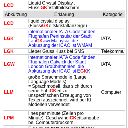
Liquid Crystal Display ,
LCD
Flüssi
GK
ristallbildschirm
Abkürzung
Erklärung
Kategorie
liquid crystal display
LCD
(Flüssi
GK
eitskristallanzeige)
internationaler IATA Code für den
Flughafen Peninsular der Stadt
L
GK
IATA
Lan
GK
awi Malaysia, die
Abkürzung der ICAO ist WMAM
L
GK
Lieber Gruss Kuss bei SMS
Telekommuni
internationaler IATA Code für den
Flughafen Gatwick der Stadt
LGW
IATA
London Großbritannien, die
Abkürzung der ICAO ist E
GK
K
große Sprachmodelle (Large
Language Models)
= Sprachmodell, das sich durch
seine Fähi
GK
eit zur
LLM
Computer
unspezifischen Erzeugung von
Texten auszeichnet; wird bei KI
Modellen verwendet
lines per minute (Zeilen pro
LPM
Minute), Geschwindi
GK
eitsangabe
bei Computerdruckern