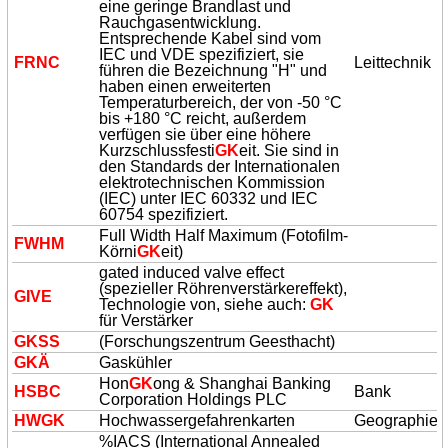
eine geringe Brandlast und
Rauchgasentwicklung.
Entsprechende Kabel sind vom
IEC und VDE spezifiziert, sie
FRNC
Leittechnik
führen die Bezeichnung "H" und
haben einen erweiterten
Temperaturbereich, der von -50 °C
bis +180 °C reicht, außerdem
verfügen sie über eine höhere
Kurzschlussfesti
GK
eit. Sie sind in
den Standards der Internationalen
elektrotechnischen Kommission
(IEC) unter IEC 60332 und IEC
60754 spezifiziert.
Full Width Half Maximum (Fotofilm-
FWHM
Körni
GK
eit)
gated induced valve effect
(spezieller Röhrenverstärkereffekt),
GIVE
Technologie von, siehe auch:
GK
für Verstärker
GK
SS
(Forschungszentrum Geesthacht)
GK
Ä
Gaskühler
Hon
GK
ong & Shanghai Banking
HSBC
Bank
Corporation Holdings PLC
HW
GK
Hochwassergefahrenkarten
Geographie
%IACS (International Annealed