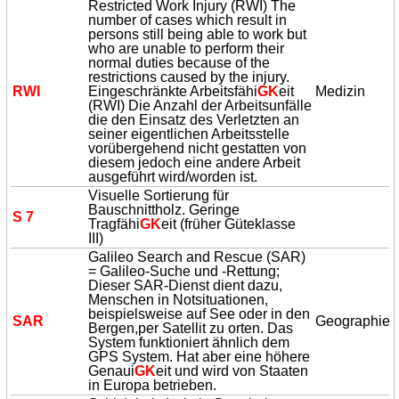
Restricted Work Injury (RWI) The
number of cases which result in
persons still being able to work but
who are unable to perform their
normal duties because of the
restrictions caused by the injury.
RWI
Eingeschränkte Arbeitsfähi
GK
eit
Medizin
(RWI) Die Anzahl der Arbeitsunfälle
die den Einsatz des Verletzten an
seiner eigentlichen Arbeitsstelle
vorübergehend nicht gestatten von
diesem jedoch eine andere Arbeit
ausgeführt wird/worden ist.
Visuelle Sortierung für
Bauschnittholz. Geringe
S 7
Tragfähi
GK
eit (früher Güteklasse
III)
Galileo Search and Rescue (SAR)
= Galileo-Suche und -Rettung;
Dieser SAR-Dienst dient dazu,
Menschen in Notsituationen,
beispielsweise auf See oder in den
SAR
Geographie
Bergen,per Satellit zu orten. Das
System funktioniert ähnlich dem
GPS System. Hat aber eine höhere
Genaui
GK
eit und wird von Staaten
in Europa betrieben.