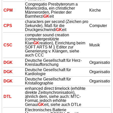
Congregatio Presbyterorum a
Misericordia, ein christlicher
CPM
Kirche
Männerorden, Priester der
Barmherzi
GK
eit
characters per second (Zeichen pro
CPS
Sekunde), Maß für die
Computer
Druckgeschwindi
GK
eit
computer sound creation
(computergestützte
Klan
GK
reation), Einrichtung beim
CSC
Musik
SOFT ARTS M 1 Editor zur
Generierung v. Klängen, siehe
auch CCC
Deutsche Gesellschaft für Herz-
D
GK
Organisation
Kreislaufforschung
Deutsche Gesellschaft für
D
GK
Organisation
Kardiologie
Deutsche Gesellschaft für
D
GK
Organisation
Kristallographie
enhanced direct timelock (erhöhte
direkte Zeitsynchronisation),
DTL
ähnlich dem, siehe auch: MTC-
Format, jedoch erhöhte
Genaui
GK
eit, siehe auch DTLe
Electronisches Batterie