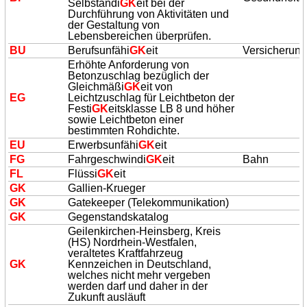
Selbständi
GK
eit bei der
Durchführung von Aktivitäten und
der Gestaltung von
Lebensbereichen überprüfen.
BU
Berufsunfähi
GK
eit
Versicherun
Erhöhte Anforderung von
Betonzuschlag bezüglich der
Gleichmäßi
GK
eit von
EG
Leichtzuschlag für Leichtbeton der
Festi
GK
eitsklasse LB 8 und höher
sowie Leichtbeton einer
bestimmten Rohdichte.
EU
Erwerbsunfähi
GK
eit
FG
Fahrgeschwindi
GK
eit
Bahn
FL
Flüssi
GK
eit
GK
Gallien-Krueger
GK
Gatekeeper (Telekommunikation)
GK
Gegenstandskatalog
Geilenkirchen-Heinsberg, Kreis
(HS) Nordrhein-Westfalen,
veraltetes Kraftfahrzeug
GK
Kennzeichen in Deutschland,
welches nicht mehr vergeben
werden darf und daher in der
Zukunft ausläuft