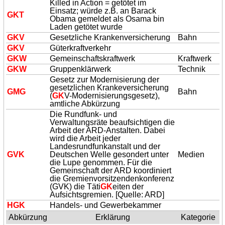
Killed in Action = getötet im
Einsatz; würde z.B. an Barack
GK
T
Obama gemeldet als Osama bin
Laden getötet wurde
GK
V
Gesetzliche Krankenversicherung
Bahn
GK
V
Güterkraftverkehr
GK
W
Gemeinschaftskraftwerk
Kraftwerk
GK
W
Gruppenklärwerk
Technik
Gesetz zur Modernisierung der
gesetzlichen Krankeversicherung
GMG
Bahn
(
GK
V-Modernisierungsgesetz),
amtliche Abkürzung
Die Rundfunk- und
Verwaltungsräte beaufsichtigen die
Arbeit der ARD-Anstalten. Dabei
wird die Arbeit jeder
Landesrundfunkanstalt und der
GVK
Deutschen Welle gesondert unter
Medien
die Lupe genommen. Für die
Gemeinschaft der ARD koordiniert
die Gremienvorsitzendenkonferenz
(GVK) die Täti
GK
eiten der
Aufsichtsgremien. [Quelle: ARD]
H
GK
Handels- und Gewerbekammer
Abkürzung
Erklärung
Kategorie