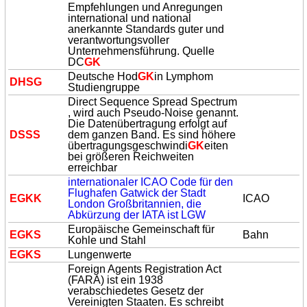
Empfehlungen und Anregungen
international und national
anerkannte Standards guter und
verantwortungsvoller
Unternehmensführung. Quelle
DC
GK
Deutsche Hod
GK
in Lymphom
DHSG
Studiengruppe
Direct Sequence Spread Spectrum
, wird auch Pseudo-Noise genannt.
Die Datenübertragung erfolgt auf
DSSS
dem ganzen Band. Es sind höhere
übertragungsgeschwindi
GK
eiten
bei größeren Reichweiten
erreichbar
internationaler ICAO Code für den
Flughafen Gatwick der Stadt
E
GK
K
ICAO
London Großbritannien, die
Abkürzung der IATA ist LGW
Europäische Gemeinschaft für
E
GK
S
Bahn
Kohle und Stahl
E
GK
S
Lungenwerte
Foreign Agents Registration Act
(FARA) ist ein 1938
verabschiedetes Gesetz der
Vereinigten Staaten. Es schreibt