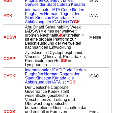
X
GK
Flughafen Coteau / Via Rail
IATA
Service der Stadt Coteau Kanada
internationaler IATA Code für den
Flughafen Norman Rogers der
Y
GK
IATA
Stadt Kingston Kanada, die
Abkürzung der ICAO ist CY
GK
Abu Dhabi Sustainability Week
(ADSW) = eines der weltweit
größten Nachhalti
GK
eitstreffen =
ADSW
Messe
ist eine globale Plattform zur
Beschleunigung der weltweiten
nachhaltigen Entwicklung
Zytostase mit Cyclophosphamid,
Vincristin (,Oncovin), Procarbazin,
COPP
Prednisolon bei Hod
GK
in
Lymphomen
internationaler ICAO Code für den
Flughafen Norman Rogers der
CY
GK
ICAO
Stadt Kingston Kanada, die
Abkürzung der IATA ist Y
GK
Der Deutsche Corporate
Governance Kodex stellt
wesentliche gesetzliche
Vorschriften zur Leitung und
Überwachung deutscher
börsennotierter Gesellschaften dar
DC
GK
und enthält in Form von
Firma