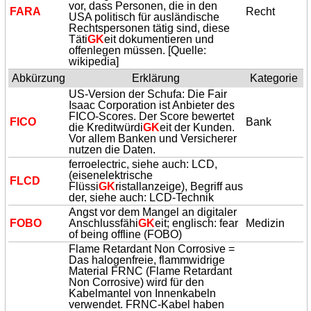
vor, dass Personen, die in den
FARA
Recht
USA politisch für ausländische
Rechtspersonen tätig sind, diese
Täti
GK
eit dokumentieren und
offenlegen müssen. [Quelle:
wikipedia]
Abkürzung
Erklärung
Kategorie
US-Version der Schufa: Die Fair
Isaac Corporation ist Anbieter des
FICO-Scores. Der Score bewertet
FICO
Bank
die Kreditwürdi
GK
eit der Kunden.
Vor allem Banken und Versicherer
nutzen die Daten.
ferroelectric, siehe auch: LCD,
(eisenelektrische
FLCD
Flüssi
GK
ristallanzeige), Begriff aus
der, siehe auch: LCD-Technik
Angst vor dem Mangel an digitaler
FOBO
Anschlussfähi
GK
eit; englisch: fear
Medizin
of being offline (FOBO)
Flame Retardant Non Corrosive =
Das halogenfreie, flammwidrige
Material FRNC (Flame Retardant
Non Corrosive) wird für den
Kabelmantel von Innenkabeln
verwendet. FRNC-Kabel haben