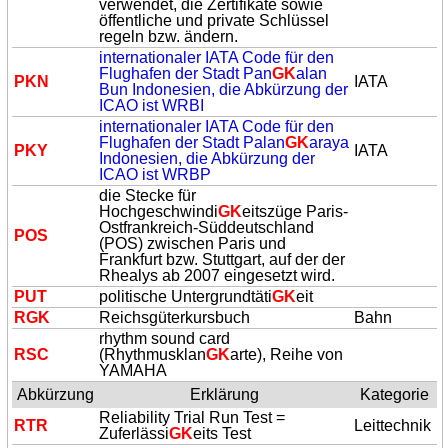
verwendet, die Zertifikate sowie
öffentliche und private Schlüssel
regeln bzw. ändern.
internationaler IATA Code für den
Flughafen der Stadt Pan
GK
alan
PKN
IATA
Bun Indonesien, die Abkürzung der
ICAO ist WRBI
internationaler IATA Code für den
Flughafen der Stadt Palan
GK
araya
PKY
IATA
Indonesien, die Abkürzung der
ICAO ist WRBP
die Stecke für
Hochgeschwindi
GK
eitszüge Paris-
Ostfrankreich-Süddeutschland
POS
(POS) zwischen Paris und
Frankfurt bzw. Stuttgart, auf der der
Rhealys ab 2007 eingesetzt wird.
PUT
politische Untergrundtäti
GK
eit
R
GK
Reichsgüterkursbuch
Bahn
rhythm sound card
RSC
(Rhythmusklan
GK
arte), Reihe von
YAMAHA
Abkürzung
Erklärung
Kategorie
Reliability Trial Run Test =
RTR
Leittechnik
Zuferlässi
GK
eits Test