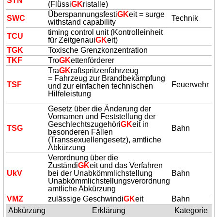
STN
(Flüssi
GK
ristalle)
Überspannungsfesti
GK
eit = surge
SWC
Technik
withstand capability
timing control unit (Kontrolleinheit
TCU
für Zeitgenaui
GK
eit)
T
GK
Toxische Grenzkonzentration
TKF
Tro
GK
ettenförderer
Tra
GK
raftspritzenfahrzeug
=
Fahrzeug zur Brandbekämpfung
TSF
Feuerwehr
und zur einfachen technischen
Hilfeleistung
Gesetz über die Änderung der
Vornamen und Feststellung der
Geschlechtszugehöri
GK
eit in
TSG
Bahn
besonderen Fällen
(Transsexuellengesetz), amtliche
Abkürzung
Verordnung über die
Zuständi
GK
eit und das Verfahren
UkV
bei der Unabkömmlichstellung
Bahn
Unabkömmlichstellungsverordnung,
amtliche Abkürzung
VMZ
zulässige Geschwindi
GK
eit
Bahn
Abkürzung
Erklärung
Kategorie