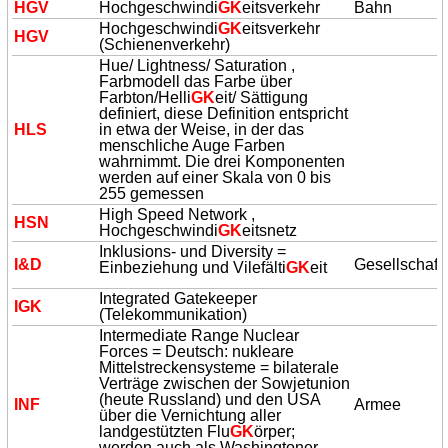
HGV
Hochgeschwindi
GK
eitsverkehr
Bahn
Hochgeschwindi
GK
eitsverkehr
HGV
(Schienenverkehr)
Hue/ Lightness/ Saturation ,
Farbmodell das Farbe über
Farbton/Helli
GK
eit/ Sättigung
definiert, diese Definition entspricht
HLS
in etwa der Weise, in der das
menschliche Auge Farben
wahrnimmt. Die drei Komponenten
werden auf einer Skala von 0 bis
255 gemessen
High Speed Network ,
HSN
Hochgeschwindi
GK
eitsnetz
Inklusions- und Diversity =
I&D
Gesellschaft
Einbeziehung und Vilefälti
GK
eit
Integrated Gatekeeper
I
GK
(Telekommunikation)
Intermediate Range Nuclear
Forces = Deutsch: nukleare
Mittelstreckensysteme = bilaterale
Verträge zwischen der Sowjetunion
(heute Russland) und den USA
INF
Armee
über die Vernichtung aller
landgestützten Flu
GK
örper;
werden auch als Washingtoner