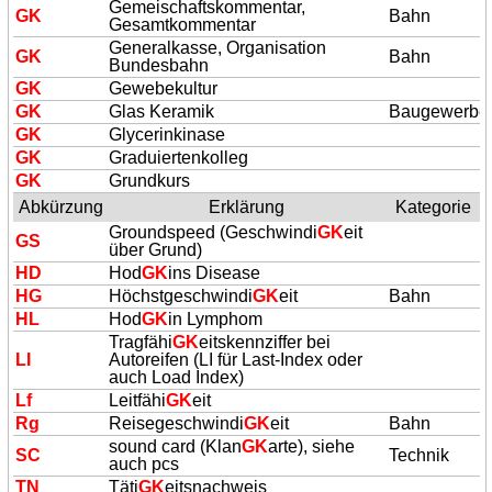
Gemeischaftskommentar,
GK
Bahn
Gesamtkommentar
Generalkasse, Organisation
GK
Bahn
Bundesbahn
GK
Gewebekultur
GK
Glas Keramik
Baugewerbe
GK
Glycerinkinase
GK
Graduiertenkolleg
GK
Grundkurs
Abkürzung
Erklärung
Kategorie
Groundspeed (Geschwindi
GK
eit
GS
über Grund)
HD
Hod
GK
ins Disease
HG
Höchstgeschwindi
GK
eit
Bahn
HL
Hod
GK
in Lymphom
Tragfähi
GK
eitskennziffer bei
LI
Autoreifen (LI für Last-Index oder
auch Load Index)
Lf
Leitfähi
GK
eit
Rg
Reisegeschwindi
GK
eit
Bahn
sound card (Klan
GK
arte), siehe
SC
Technik
auch pcs
TN
Täti
GK
eitsnachweis