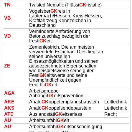
TN
Twisted Nematic (Flüssi
GK
ristalle)
Vogelsber
GK
reis in
Lauterbach/Hessen, Kreis Hessen,
VB
Kraftfahrzeug Kennzeichen in
Deutschland
Verminderte Anforderung von
VD
Betonzuschlag bezüglich der
Festi
GK
eit.
Zementestrich. Die am meisten
verwendete Estrichart. Dies liegt an
seinen universellen
Einsatzmöglichkeiten und seinen
ZE
ausgezeichneten Eigenschaften
wie beispielsweise seine guten
Festi
GK
eitswerte und seine
Unempfindlichkeit gegen
Feuchti
GK
eit.
Arbeitsgruppe
AGA
Abhängi
GK
eitsprävention
AKE
Analo
GK
oppelempfangsbaustein
Leittechnik
AKS
Analo
GK
oppelsendebaustein
Leittechnik
ATE
Auslandstäti
GK
eitserlass
Recht
AÜ
Arbeitsunfähi
GK
eit
AÜ
Arbeitsunfähi
GK
eitsbescheinigung