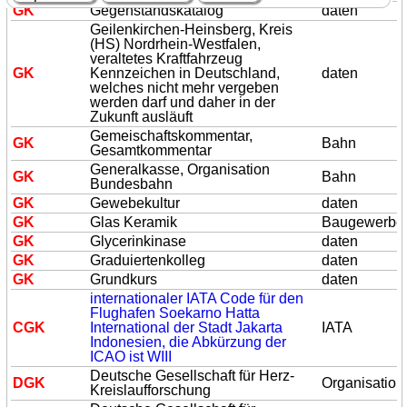
GK
Gegenstandskatalog
daten
Geilenkirchen-Heinsberg, Kreis
(HS) Nordrhein-Westfalen,
veraltetes Kraftfahrzeug
GK
Kennzeichen in Deutschland,
daten
welches nicht mehr vergeben
werden darf und daher in der
Zukunft ausläuft
Gemeischaftskommentar,
GK
Bahn
Gesamtkommentar
Generalkasse, Organisation
GK
Bahn
Bundesbahn
GK
Gewebekultur
daten
GK
Glas Keramik
Baugewerbe
GK
Glycerinkinase
daten
GK
Graduiertenkolleg
daten
GK
Grundkurs
daten
internationaler IATA Code für den
Flughafen Soekarno Hatta
C
GK
International der Stadt Jakarta
IATA
Indonesien, die Abkürzung der
ICAO ist WIII
Deutsche Gesellschaft für Herz-
D
GK
Organisation
Kreislaufforschung