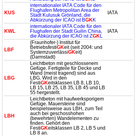
internationaler IATA Code für den
Flughafen Metropolitan Area der
KUS
IATA
Stadt Kulusuk Grönland, die
Abkürzung der ICAO ist B
GK
K
internationaler IATA Code für den
KWL
Flughafen der Stadt Guilin China,
IATA
die Abkürzung der ICAO ist Z
GK
L
(Fraunhofer-) Institut für
Betriebsfesti
GK
eit (seit 2004: und
LBF
Systemzuverlässi
GK
eit)
(Darmstadt)
Leichtbeton mit geschlossenem
Gefüge. Fertigteile für Decke und
Wand (meist tragend) sind aus
LBG
LBG. Wird in den
Festi
GK
eitsklassen LB 8, LB 10,
LB 15, LB 25, LB 35, LB 45 und LB
55 hergestellt.
Leichtbeton mit haufwerksporigem
Gefüge. Mauersteine sind
beispielsweise aus LBH, zum Teil
auch bei geschosshohen
LBH
(bewehrten) Wandelementen zu
finden. Gehört den
Festi
GK
eitsklassen LB 2, LB 5 und
LB 8 an.