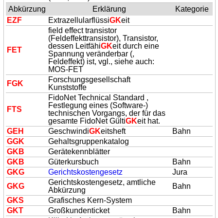
Abkürzung
Erklärung
Kategorie
EZF
Extrazellularflüssi
GK
eit
field effect transistor
(Feldeffekttransistor), Transistor,
dessen Leitfähi
GK
eit durch eine
FET
Spannung veränderbar (,
Feldeffekt) ist, vgl., siehe auch:
MOS-FET
Forschungsgesellschaft
F
GK
Kunststoffe
FidoNet Technical Standard ,
Festlegung eines (Software-)
FTS
technischen Vorgangs, der für das
gesamte FidoNet Gülti
GK
eit hat.
GEH
Geschwindi
GK
eitsheft
Bahn
G
GK
Gehaltsgruppenkatalog
GK
B
Gerätekennblätter
GK
B
Güterkursbuch
Bahn
GK
G
Gerichtskostengesetz
Jura
Gerichtskostengesetz, amtliche
GK
G
Bahn
Abkürzung
GK
S
Grafisches Kern-System
GK
T
Großkundenticket
Bahn