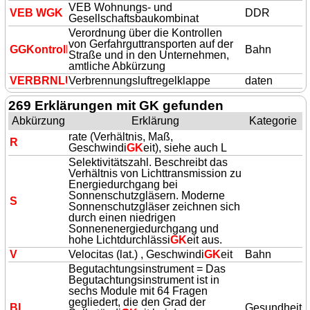
VEB Wohnungs- und
VEB W
GK
DDR
Gesellschaftsbaukombinat
Verordnung über die Kontrollen
von Gerfahrguttransporten auf der
G
GK
ontrollV
Bahn
Straße und in den Unternehmen,
amtliche Abkürzung
VERBRNLURE
Verbrennungsluftregelklappe
GK
L
daten
269 Erklärungen mit GK gefunden
Abkürzung
Erklärung
Kategorie
rate (Verhältnis, Maß,
R
Geschwindi
GK
eit), siehe auch L
Selektivitätszahl. Beschreibt das
Verhältnis von Lichttransmission zu
Energiedurchgang bei
Sonnenschutzgläsern. Moderne
S
Sonnenschutzgläser zeichnen sich
durch einen niedrigen
Sonnenenergiedurchgang und
hohe Lichtdurchlässi
GK
eit aus.
V
Velocitas (lat.) , Geschwindi
GK
eit
Bahn
Begutachtungsinstrument = Das
Begutachtungsinstrument ist in
sechs Module mit 64 Fragen
gegliedert, die den Grad der
BI
Gesundheit