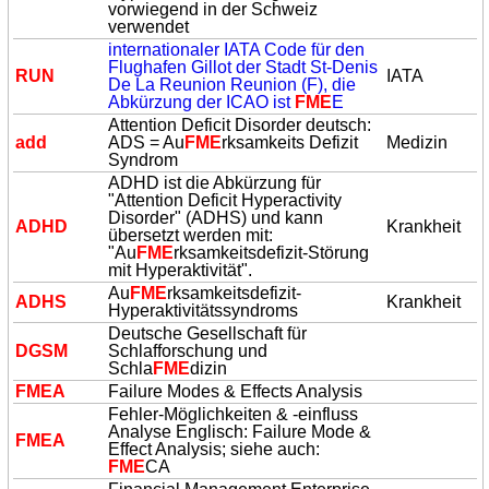
vorwiegend in der Schweiz
verwendet
internationaler IATA Code für den
Flughafen Gillot der Stadt St-Denis
RUN
IATA
De La Reunion Reunion (F), die
Abkürzung der ICAO ist
FME
E
Attention Deficit Disorder deutsch:
add
ADS = Au
FME
rksamkeits Defizit
Medizin
Syndrom
ADHD ist die Abkürzung für
"Attention Deficit Hyperactivity
Disorder" (ADHS) und kann
ADHD
Krankheit
übersetzt werden mit:
"Au
FME
rksamkeitsdefizit-Störung
mit Hyperaktivität".
Au
FME
rksamkeitsdefizit-
ADHS
Krankheit
Hyperaktivitätssyndroms
Deutsche Gesellschaft für
DGSM
Schlafforschung und
Schla
FME
dizin
FME
A
Failure Modes & Effects Analysis
Fehler-Möglichkeiten & -einfluss
Analyse Englisch: Failure Mode &
FME
A
Effect Analysis; siehe auch:
FME
CA