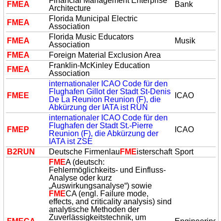
Financial Management Enterprise
FME
A
Bank
Architecture
Florida Municipal Electric
FME
A
Association
Florida Music Educators
FME
A
Musik
Association
FME
A
Foreign Material Exclusion Area
Franklin-McKinley Education
FME
A
Association
internationaler ICAO Code für den
Flughafen Gillot der Stadt St-Denis
FME
E
ICAO
De La Reunion Reunion (F), die
Abkürzung der IATA ist RUN
internationaler ICAO Code für den
Flughafen der Stadt St.-Pierre
FME
P
ICAO
Reunion (F), die Abkürzung der
IATA ist ZSE
B2RUN
Deutsche Firmenlau
FME
isterschaft
Sport
FME
A (deutsch:
Fehlermöglichkeits- und Einfluss-
Analyse oder kurz
„Auswirkungsanalyse“) sowie
FME
CA (engl. Failure mode,
effects, and criticality analysis) sind
analytische Methoden der
Zuverlässigkeitstechnik, um