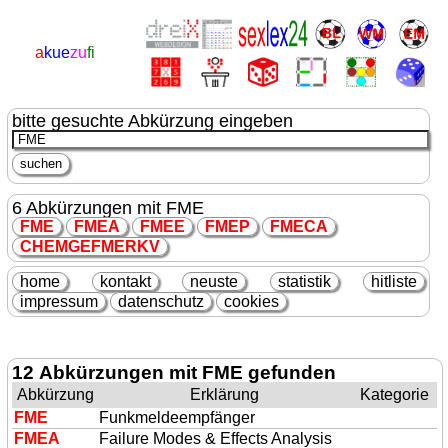
a
kue
zu
fi
bitte gesuchte Abkürzung eingeben
6 Abkürzungen mit FME
FME
FME
A
FME
E
FME
P
FME
CA
CHEMGE
FME
RKV
home
kontakt
neuste
statistik
hitliste
impressum
datenschutz
cookies
12 Abkürzungen mit FME gefunden
Abkürzung
Erklärung
Kategorie
FME
Funkmeldeempfänger
FME
A
Failure Modes & Effects Analysis