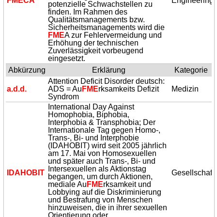
FME
CA
Engineering
potenzielle Schwachstellen zu
finden. Im Rahmen des
Qualitätsmanagements bzw.
Sicherheitsmanagements wird die
FME
A zur Fehlervermeidung und
Erhöhung der technischen
Zuverlässigkeit vorbeugend
eingesetzt.
Abkürzung
Erklärung
Kategorie
Attention Deficit Disorder deutsch:
a.d.d.
ADS = Au
FME
rksamkeits Defizit
Medizin
Syndrom
International Day Against
Homophobia, Biphobia,
Interphobia & Transphobia; Der
Internationale Tag gegen Homo-,
Trans-, Bi- und Interphobie
(IDAHOBIT) wird seit 2005 jährlich
am 17. Mai von Homosexuellen
und später auch Trans-, Bi- und
Intersexuellen als Aktionstag
IDAHOBIT
Gesellschaft
begangen, um durch Aktionen,
mediale Au
FME
rksamkeit und
Lobbying auf die Diskriminierung
und Bestrafung von Menschen
hinzuweisen, die in ihrer sexuellen
Orientierung oder