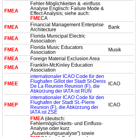
Fehler-Möglichkeiten & -einfluss
Analyse Englisch: Failure Mode &
FME
A
Effect Analysis; siehe auch:
FME
CA
Financial Management Enterprise
FME
A
Bank
Architecture
Florida Municipal Electric
FME
A
Association
Florida Music Educators
FME
A
Musik
Association
FME
A
Foreign Material Exclusion Area
Franklin-McKinley Education
FME
A
Association
internationaler ICAO Code für den
Flughafen Gillot der Stadt St-Denis
FME
E
ICAO
De La Reunion Reunion (F), die
Abkürzung der IATA ist RUN
internationaler ICAO Code für den
Flughafen der Stadt St.-Pierre
FME
P
ICAO
Reunion (F), die Abkürzung der
IATA ist ZSE
FME
A (deutsch:
Fehlermöglichkeits- und Einfluss-
Analyse oder kurz
„Auswirkungsanalyse“) sowie