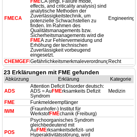
FME
CA (engl. Failure mode,
effects, and criticality analysis) sind
analytische Methoden der
Zuverlässigkeitstechnik, um
FME
CA
Engineering
potenzielle Schwachstellen zu
finden. Im Rahmen des
Qualitätsmanagements bzw.
Sicherheitsmanagements wird die
FME
A zur Fehlervermeidung und
Erhöhung der technischen
Zuverlässigkeit vorbeugend
eingesetzt.
CHEMGE
FME
Gefährlichkeitsmerkmaleverordnung
RKV
Recht
23 Erklärungen mit FME gefunden
Abkürzung
Erklärung
Kategorie
Attention Deficit Disorder deutsch:
ADS
ADS = Au
FME
rksamkeits Defizit
Medizin
Syndrom
FME
Funkmeldeempfänger
(Fraunhofer-) Institut für
IWM
Werkstof
FME
chanik (Freiburg)
Psychoorganisches Syndrom
gleichbedeutend mit
Au
FME
rksamkeitsdefizit- und
POS
Hyperaktivitätsstörung, wird