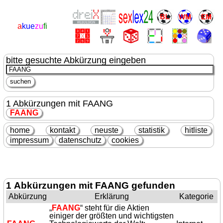
a
kue
zu
fi
bitte gesuchte Abkürzung eingeben
1 Abkürzungen mit FAANG
FAANG
home
kontakt
neuste
statistik
hitliste
impressum
datenschutz
cookies
1 Abkürzungen mit FAANG gefunden
Abkürzung
Erklärung
Kategorie
„
FAANG
“ steht für die Aktien
einiger der größten und wichtigsten