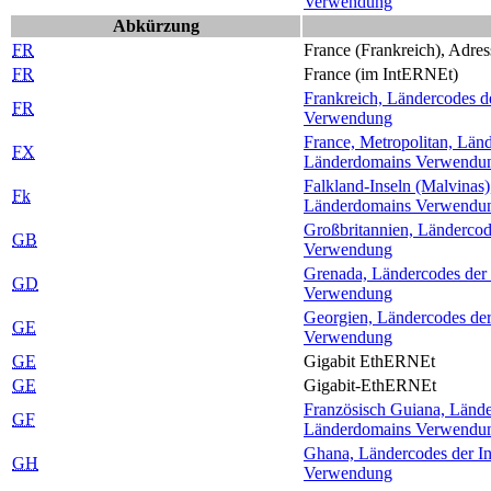
Verwendung
Abkürzung
FR
France (Frankreich), Adress
FR
France (im Int
ERNE
t)
Frankreich, Ländercodes de
FR
Verwendung
France, Metropolitan, Länd
FX
Länderdomains Verwendu
Falkland-Inseln (Malvinas)
Fk
Länderdomains Verwendu
Großbritannien, Ländercode
GB
Verwendung
Grenada, Ländercodes der I
GD
Verwendung
Georgien, Ländercodes der 
GE
Verwendung
GE
Gigabit Eth
ERNE
t
GE
Gigabit-Eth
ERNE
t
Französisch Guiana, Länder
GF
Länderdomains Verwendu
Ghana, Ländercodes der Int
GH
Verwendung