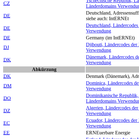
Tschechische Republik, Län
CZ
Länderdomains Verwendu
Deutschland, Adressensuffi
DE
siehe auch: Int
ERNE
t
Deutschland, Ländercodes d
DE
Verwendung
DE
Germany (im Int
ERNE
t)
Djibouti, Ländercodes der I
DJ
Verwendung
Dänemark, Ländercodes der 
DK
Verwendung
Abkürzung
DK
Denmark (Dänemark), Adres
Dominica, Ländercodes der 
DM
Verwendung
Dominikanische Republik, L
DO
Länderdomains Verwendu
Algerien, Ländercodes der 
DZ
Verwendung
Ecuador, Ländercodes der I
EC
Verwendung
EE
ERNE
uerbare Energie