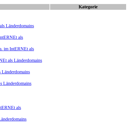
Kategorie
 als Länderdomains
nt
ERNE
t als
. im Int
ERNE
t als
NE
t als Länderdomains
ls Länderdomains
als Länderdomains
t
ERNE
t als
 Länderdomains