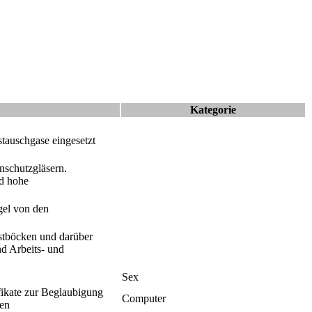
Kategorie
tauschgase eingesetzt
nschutzgläsern.
nd hohe
gel von den
stböcken und darüber
nd Arbeits- und
Sex
tifikate zur Beglaubigung
Computer
ben