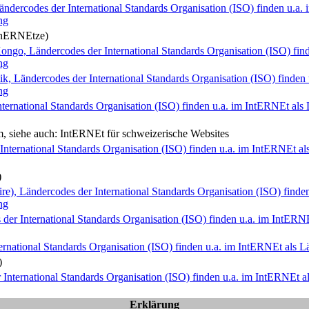
ändercodes der International Standards Organisation (ISO) finden u.a. 
ng
n
ERNE
tze)
ngo, Ländercodes der International Standards Organisation (ISO) finde
ng
ik, Ländercodes der International Standards Organisation (ISO) finden u
ng
ernational Standards Organisation (ISO) finden u.a. im Int
ERNE
t al
, siehe auch: Int
ERNE
t für schweizerische Websites
nternational Standards Organisation (ISO) finden u.a. im Int
ERNE
t a
)
re), Ländercodes der International Standards Organisation (ISO) finden
ng
der International Standards Organisation (ISO) finden u.a. im Int
ERN
ernational Standards Organisation (ISO) finden u.a. im Int
ERNE
t als 
)
nternational Standards Organisation (ISO) finden u.a. im Int
ERNE
t 
Erklärung