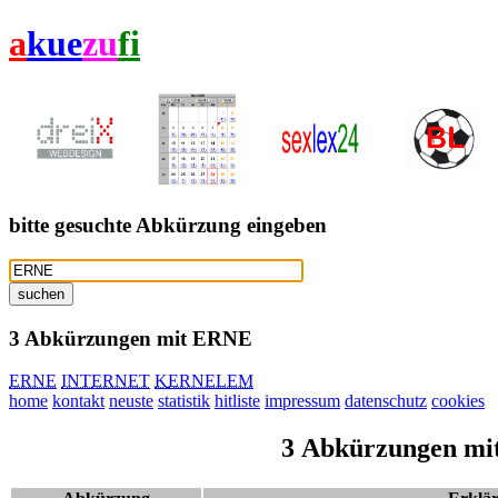
a
kue
zu
fi
bitte gesuchte Abkürzung eingeben
3 Abkürzungen mit ERNE
ERNE
INT
ERNE
T
K
ERNE
LEM
home
kontakt
neuste
statistik
hitliste
impressum
datenschutz
cookies
3 Abkürzungen mi