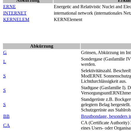
Abkürzung
Erklä
ERNE
Energetic and Relativistic Nuclei and E
INT
ERNE
T
international network (internationales Ne
K
ERNE
LEM
K
ERNE
lement
Abkürzung
G
Grinsen, Abkürzung im Int
Sondergase (Gasfamilie IV
L
werden.
Selektivitätszahl. Beschre
S
Mod
ERNE
Sonnenschutzgl
Lichtdurchlässigkeit aus.
Stadtgase (Gasfamilie I). 
S
Versorgungsunt
ERNE
hmen
Standgerüste z.B. Bockgerü
S
gelegtem Belag hergestellt
Schutzgerüste aus Stahlroh
BB
Brustbondage, besonders i
CA (Certificate Authority) 
CA
eines Users- oder Organisat