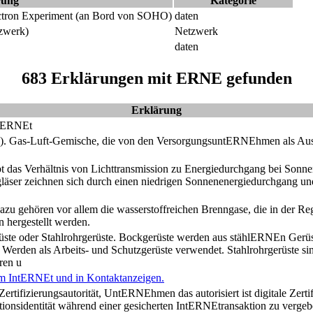
rung
Kategorie
lectron Experiment (an Bord von SOHO)
daten
tzwerk)
Netzwerk
daten
683 Erklärungen mit ERNE gefunden
Erklärung
ERNE
t
). Gas-Luft-Gemische, die von den Versorgungsunt
ERNE
hmen als Aus
ibt das Verhältnis von Lichttransmission zu Energiedurchgang bei Sonne
äser zeichnen sich durch einen niedrigen Sonnenenergiedurchgang u
Dazu gehören vor allem die wasserstoffreichen Brenngase, die in der Re
 hergestellt werden.
ste oder Stahlrohrgerüste. Bockgerüste werden aus stähl
ERNE
n Gerü
. Werden als Arbeits- und Schutzgerüste verwendet. Stahlrohrgerüste si
ren u
m Int
ERNE
t und in Kontaktanzeigen.
Zertifizierungsautorität, Unt
ERNE
hmen das autorisiert ist digitale Zer
ionsidentität während einer gesicherten Int
ERNE
transaktion zu verge