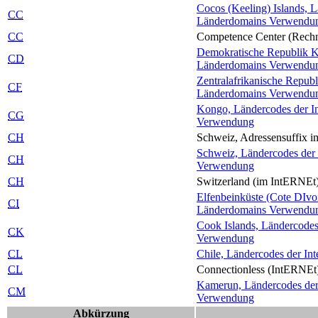
Cocos (Keeling) Islands, L
CC
Länderdomains Verwendu
CC
Competence Center (Rech
Demokratische Republik Ko
CD
Länderdomains Verwendu
Zentralafrikanische Republ
CF
Länderdomains Verwendu
Kongo, Ländercodes der Int
CG
Verwendung
CH
Schweiz, Adressensuffix im
Schweiz, Ländercodes der I
CH
Verwendung
CH
Switzerland (im Int
ERNE
t
Elfenbeinküste (Cote DIvoi
CI
Länderdomains Verwendu
Cook Islands, Ländercodes 
CK
Verwendung
CL
Chile, Ländercodes der Int
CL
Connectionless (Int
ERNE
t
Kamerun, Ländercodes der I
CM
Verwendung
Abkürzung