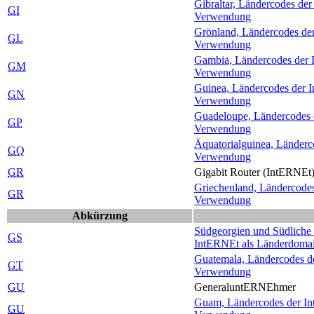
Gibraltar, Ländercodes der 
GI
Verwendung
Grönland, Ländercodes der 
GL
Verwendung
Gambia, Ländercodes der In
GM
Verwendung
Guinea, Ländercodes der In
GN
Verwendung
Guadeloupe, Ländercodes de
GP
Verwendung
Äquatorialguinea, Länderco
GQ
Verwendung
GR
Gigabit Router (Int
ERNE
t
Griechenland, Ländercodes 
GR
Verwendung
Abkürzung
Südgeorgien und Südliche S
GS
Int
ERNE
t als Länderdom
Guatemala, Ländercodes der
GT
Verwendung
GU
Generalunt
ERNE
hmer
Guam, Ländercodes der Inte
GU