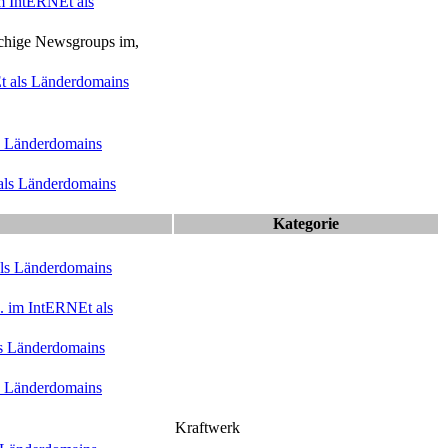
m Int
ERNE
t als
rachige Newsgroups im,
E
t als Länderdomains
ls Länderdomains
 als Länderdomains
Kategorie
als Länderdomains
 im Int
ERNE
t als
ls Länderdomains
ls Länderdomains
Kraftwerk