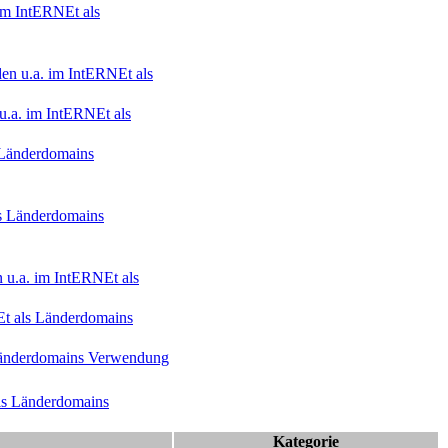
im Int
ERNE
t als
n u.a. im Int
ERNE
t als
.a. im Int
ERNE
t als
s Länderdomains
ls Länderdomains
 u.a. im Int
ERNE
t als
E
t als Länderdomains
Länderdomains Verwendung
als Länderdomains
Kategorie