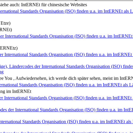
iehe auch: Int
ERNE
t für chinesische Websites
ernational Standards Organisation (ISO) finden u.a. im Int
ERNE
t als
NE
tze)
RNE
t)
 International Standards Organisation (ISO) finden u.a. im Int
ERNE
ERNE
tz)
r International Standards Organisation (ISO) finden u.a. im Int
ERNE
t
e), Ländercodes der International Standards Organisation (ISO) finden
ng
e You , Aufwiedersehen, ich werde dich später sehen, meist im Int
ER
rnational Standards Organisation (ISO) finden u.a. im Int
ERNE
t als
ng im Int
ERNE
t
 International Standards Organisation (ISO) finden u.a. im Int
ERNE
t
des der International Standards Organisation (ISO) finden u.a. im Int
E
ternational Standards Organisation (ISO) finden u.a. im Int
ERNE
t al