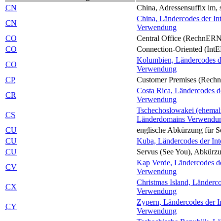
CN
China, Adressensuffix im, s
China, Ländercodes der Int
CN
Verwendung
CO
Central Office (Rechn
ER
CO
Connection-Oriented (Int
E
Kolumbien, Ländercodes der
CO
Verwendung
CP
Customer Premises (Rechn
Costa Rica, Ländercodes de
CR
Verwendung
Tschechoslowakei (ehemalig
CS
Länderdomains Verwendu
CU
englische Abkürzung für Se
CU
Kuba, Ländercodes der Inte
CU
Servus (See You), Abkürzu
Kap Verde, Ländercodes der
CV
Verwendung
Christmas Island, Länderco
CX
Verwendung
Zypern, Ländercodes der In
CY
Verwendung