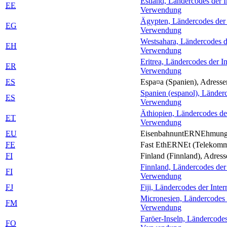
Estland, Ländercodes der I
EE
Verwendung
Ägypten, Ländercodes der I
EG
Verwendung
Westsahara, Ländercodes de
EH
Verwendung
Eritrea, Ländercodes der In
ER
Verwendung
ES
Espa¤a (Spanien), Adressen
Spanien (espanol), Länderc
ES
Verwendung
Äthiopien, Ländercodes der
ET
Verwendung
EU
Eisenbahnunt
ERNE
hmung
FE
Fast Eth
ERNE
t (Telekomm
FI
Finland (Finnland), Adresse
Finnland, Ländercodes der 
FI
Verwendung
FJ
Fiji, Ländercodes der Inter
Micronesien, Ländercodes d
FM
Verwendung
Faröer-Inseln, Ländercodes
FO