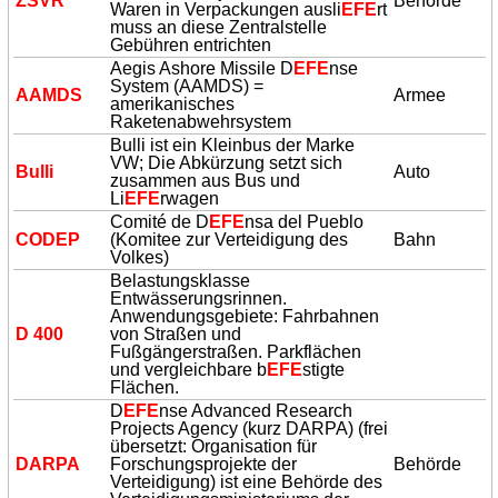
ZSVR
Behörde
Waren in Verpackungen ausli
EFE
rt
muss an diese Zentralstelle
Gebühren entrichten
Aegis Ashore Missile D
EFE
nse
System (AAMDS) =
AAMDS
Armee
amerikanisches
Raketenabwehrsystem
Bulli ist ein Kleinbus der Marke
VW; Die Abkürzung setzt sich
Bulli
Auto
zusammen aus Bus und
Li
EFE
rwagen
Comité de D
EFE
nsa del Pueblo
CODEP
(Komitee zur Verteidigung des
Bahn
Volkes)
Belastungsklasse
Entwässerungsrinnen.
Anwendungsgebiete: Fahrbahnen
D 400
von Straßen und
Fußgängerstraßen. Parkflächen
und vergleichbare b
EFE
stigte
Flächen.
D
EFE
nse Advanced Research
Projects Agency (kurz DARPA) (frei
übersetzt: Organisation für
DARPA
Forschungsprojekte der
Behörde
Verteidigung) ist eine Behörde des