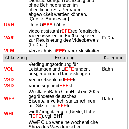
Dienstleistungen rechtzeitig und
ohne Behinderungen im
öffentlichen Straßenraum
abgewickelt werden können.
[Quelle: Bundestag]
UKH
Unterki
EFE
rhöhle
video assistant r
EFE
ree (englisch),
Videoassistent in Fußballspielen,
VAR
Fußball
zur Realisierung des Videobeweis
(Fußball)
VLM
Verzeichnis li
EFE
rbarer Musikalien
Abkürzung
Erklärung
Kategorie
Verdingungsordnung für
VOL
Leistungen und Li
EFE
rungen,
Bahn
ausgenommen Bauleistungen
VSD
Ventrikelseptumd
EFE
kt
VSD
Vorhofseptumd
EFE
kt
WestfalenBahn GmbH ist ein 2005
gegründetes deutsches
WFB
Bahn
Eisenbahnverkehrsunternehmen
mit Sitz in Biel
EFE
ld
width/height/length (Breite, Höhe,
WHL
Ti
EFE
), vgl. BHT
WWF Club war eine wöchentliche
Show des Westdeutschen