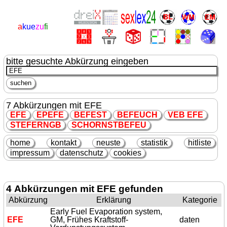
a
kue
zu
fi
bitte gesuchte Abkürzung eingeben
7 Abkürzungen mit EFE
EFE
EP
EFE
B
EFE
ST
B
EFE
UCH
VEB
EFE
ST
EFE
RNGB
SCHORNSTB
EFE
U
home
kontakt
neuste
statistik
hitliste
impressum
datenschutz
cookies
4 Abkürzungen mit EFE gefunden
Abkürzung
Erklärung
Kategorie
Early Fuel Evaporation system,
EFE
GM, Frühes Kraftstoff-
daten