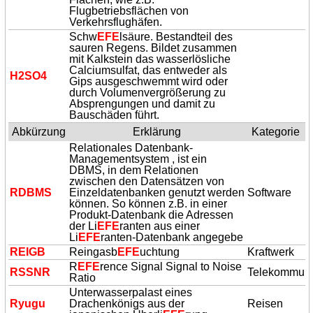
Flugbetriebsflächen von
Verkehrsflughäfen.
Schw
EFE
lsäure. Bestandteil des
sauren Regens. Bildet zusammen
mit Kalkstein das wasserlösliche
Calciumsulfat, das entweder als
H2SO4
Gips ausgeschwemmt wird oder
durch Volumenvergrößerung zu
Absprengungen und damit zu
Bauschäden führt.
Abkürzung
Erklärung
Kategorie
Relationales Datenbank-
Managementsystem , ist ein
DBMS, in dem Relationen
zwischen den Datensätzen von
RDBMS
Einzeldatenbanken genutzt werden
Software
können. So können z.B. in einer
Produkt-Datenbank die Adressen
der Li
EFE
ranten aus einer
Li
EFE
ranten-Datenbank angegebe
REIGB
Reingasb
EFE
uchtung
Kraftwerk
R
EFE
rence Signal Signal to Noise
RSSNR
Telekommuni
Ratio
Unterwasserpalast eines
Ryugu
Drachenkönigs aus der
Reisen