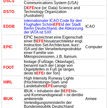
DSCS
Communications System (USA)
D
EFE
nce (or: Data) Science and
DSTO
Technology Organization
(Australien)
internationaler ICAO Code für den
Flughafen Schön
EFE
ld der Stadt
EDDB
ICAO
Berlin Deutschland, die Abkürzung
der IATA ist SXF
EPIC bezeichnet eine Eigenschaft
einer B
EFE
hlssatzarchitektur engl.
Instruction Set Architecture, kurz:
EPIC
Computer
ISA und der Verarbeitungsstruktur
einer Familie von
Mikroprozessoren, z.B. Itanium.
footage (Fußlage, Oktavlage),
benannt nach der Länge von
FOOT
Orgelpfeifen in Fuß (je länger,
desto ti
EFE
r der Ton)
High Intensity Runway Lights
HIRL
(Hochleistungs-Start- und
Landebahnb
EFE
uerung)
IBUK = Inhaberin der B
EFE
hls-
und Kommandogewalt = ist der/die
IBUK
amtierende
Armee
Verteidigungsminister/in der
Bundesrepublik Deutschland