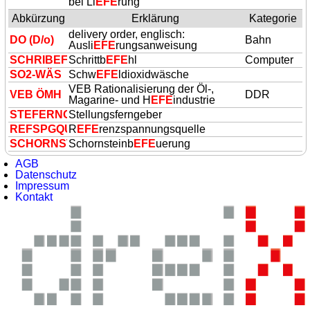
bei Li
EFE
rung
Abkürzung
Erklärung
Kategorie
delivery order, englisch:
DO (D/o)
Bahn
Ausli
EFE
rungsanweisung
SCHRIBEF
Schrittb
EFE
hl
Computer
SO2-WÄS
Schw
EFE
ldioxidwäsche
VEB Rationalisierung der Öl-,
VEB ÖMH
DDR
Magarine- und H
EFE
industrie
ST
EFE
RNGB
Stellungsferngeber
REFSPGQUEL
R
EFE
renzspannungsquelle
SCHORNSTB
Schornsteinb
EFE
U
EFE
uerung
AGB
Datenschutz
Impressum
Kontakt