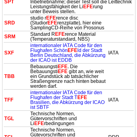
SPT
Inbetriebnahme; dieser Test soll die
Leittechnik
Leistungsfähigkeit der Li
EFE
rung
unter Beweis stellen.
studio r
EFE
rence disc
SRD
(Studior
EFE
renzplatte), hier eine
SamplingCD-Reihe von Prosonus
Standard R
EFE
rence Material
SRM
(Temperaturstandard, NBS)
internationaler IATA Code für den
Flughafen Schön
EFE
ld der Stadt
SXF
IATA
Berlin Deutschland, die Abkürzung
der ICAO ist EDDB
Bebauungsti
EFE
. Die
Bebauungsti
EFE
gibt an, wie weit
TBB
ein Grundstück ab tatsächlicher
Straßengrenze nach hinten bebaut
werden darf.
internationaler IATA Code für den
Flughafen der Stadt T
EFE
TFF
IATA
Brasilien, die Abkürzung der ICAO
ist SBTF
Technische Normen,
TGL
Gütervorschriften und
Li
EFE
rbedingungen
Technische Normen,
Gütevorschriften und