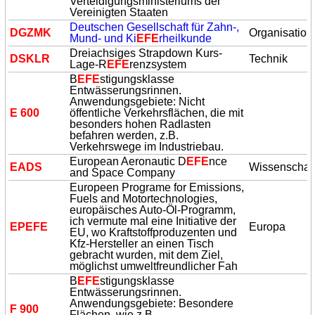
Verteidigungsministeriums der
Vereinigten Staaten
Deutschen Gesellschaft für Zahn-,
DGZMK
Organisation
Mund- und Ki
EFE
rheilkunde
Dreiachsiges Strapdown Kurs-
DSKLR
Technik
Lage-R
EFE
renzsystem
B
EFE
stigungsklasse
Entwässerungsrinnen.
Anwendungsgebiete: Nicht
E 600
öffentliche Verkehrsflächen, die mit
besonders hohen Radlasten
befahren werden, z.B.
Verkehrswege im Industriebau.
European Aeronautic D
EFE
nce
EADS
Wissenschaf
and Space Company
Europeen Programe for Emissions,
Fuels and Motortechnologies,
europäisches Auto-Öl-Programm,
ich vermute mal eine Initiative der
EP
EFE
Europa
EU, wo Kraftstoffproduzenten und
Kfz-Hersteller an einen Tisch
gebracht wurden, mit dem Ziel,
möglichst umweltfreundlicher Fah
B
EFE
stigungsklasse
Entwässerungsrinnen.
Anwendungsgebiete: Besondere
F 900
Flächen, wie z.B.