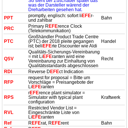
So sieht der Zuschauer später das
was der Darsteller wärend der
Dreharbeiten gesehen hat.
promptly, englisch: sofort li
EFE
r-
PPT
Bahn
und zahlbar
Primary R
EFE
rence Clock
PRC
(Telekommunikation)
Großhändler Product Trade Centre
PTC
(PTC) der 2018 pleite gegangen
Handel
ist; beli
EFE
rte Discounter wie Aldi
Qualitäts-Sicherungs-Vereinbarung
= mit Li
EFE
ranten wird eine
QSV
Recht
Vereinbarung zur Einhaltung von
Qualitätsstandards abgeschlossen
RDI
Reverse D
EFE
ct Indication
request for proposal = Bitte um
RFP
Vorschläge = Preisangebote der
Li
EFE
ranten
r
EFE
rence plant simulator =
RPS
Simulator with typical plant
Kraftwerk
configuration
Restricted Vendor List =
RVL
Eingeschränkte Liste von
Li
EFE
ranten
Ref
R
EFE
rat, R
EFE
rent
Bahn