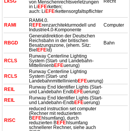
LkSG
Recht
von Menschenrechtsverletzungen
in Li
EFE
rketten;
auch: Li
EFE
rkettensorgfaltspflichtengesetz
RAMI4.0.
RAMI
R
EFE
renzarchitekturmodell und
Computer
Industrie4.0-Komponente
Generaldirektion der Deutschen
Reichsbahn in der britischen
RBGD
Bahn
Besatzungszone, (ehem. Sitz:
Biel
EFE
ld)
Runway Centerline Lighting
RCLS
System (Start- und Landebahn-
Mittellinienb
EFE
uerung)
Runway Centerline Lighting
RCLS
System (Start- und
Landebahnmittellinienb
EFE
uerung)
Runway End Identifier Lights (Start-
REIL
und Landebahn Endb
EFE
uerung)
Runway End Identifier Lights (Start-
REIL
und Landebahn-Endb
EFE
uerung)
reduced instruction set computer
(Rechner mit reduziertem
B
EFE
hlsumfang), durch
RISC
reduzierten B
EFE
hlsumfang
schnellerer Rechner, siehe auch