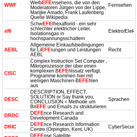
Werb
EFE
rnsehens, die von den
WWF
Fernsehen
Moderatoren Jürgen von der Lippe,
Marijke Amado, Frank Laufenberg
Quelle Wikipedia
Schw
EFE
lhexaflorid - ein sehr
schlechter elektricher Leiter.
sf6
Elektro/Elekt
Isolationsgas in
hochspannungsschaltern
Allgemeine Einkaufsbedingungen
AEBL
für Li
EFE
rungen und Leistungen
Recht
AEBL
Complex Instruction Set Computer ,
Mikroprozessor der über einen
komplexen B
EFE
hlssatz verfügt.
CISC
Programme kommen hier mit
wenigen Maschinen-B
EFE
hlen
aus
DESCRIPTION, EFFECT,
SOLUTION or Say thank you,
DESC
Sprachen
CONCLUSION = Methode um
Bri
EFE
und Emails zu strukturieren
D
EFE
nce Research and
DRDC
Development Canada
D
EFE
nce Research Information
DRIC
CyberSecurit
Centre (Orpington, Kent, UK)
D
EFE
nse Satellite