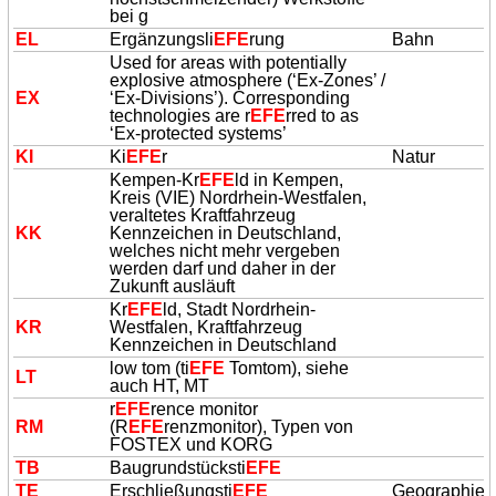
bei g
EL
Ergänzungsli
EFE
rung
Bahn
Used for areas with potentially
explosive atmosphere (‘Ex-Zones’ /
EX
‘Ex-Divisions’). Corresponding
technologies are r
EFE
rred to as
‘Ex-protected systems’
KI
Ki
EFE
r
Natur
Kempen-Kr
EFE
ld in Kempen,
Kreis (VIE) Nordrhein-Westfalen,
veraltetes Kraftfahrzeug
KK
Kennzeichen in Deutschland,
welches nicht mehr vergeben
werden darf und daher in der
Zukunft ausläuft
Kr
EFE
ld, Stadt Nordrhein-
KR
Westfalen, Kraftfahrzeug
Kennzeichen in Deutschland
low tom (ti
EFE
Tomtom), siehe
LT
auch HT, MT
r
EFE
rence monitor
RM
(R
EFE
renzmonitor), Typen von
FOSTEX und KORG
TB
Baugrundstücksti
EFE
TE
Erschließungsti
EFE
Geographie