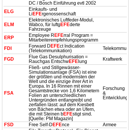
DC / Bosch Einführung evtl 2002
Einkaufs- und
ELG
Li
EFE
rgenossenschaft
Elektronisches Luftfeder-Modul,
ELM
Wabco, für luftg
EFE
derte
Fahrzeuge
Employee R
EFE
rral Program =
ERP
Mitarbeiterempfehlungsprogramm
Forward D
EFE
ct Indication
FDI
Telekommuni
(Telekommunikation)
Flue Gas Desulphurisation =
FGD
Kraftwerk
Rauchgas Entschw
EFE
lung
Fließ- und Stillgewässer-
Simulationsanlage (FSA) ist eine
der größten und modernsten der
Welt und die einzige ihrer Art in
Europa. In 16 Rinnen mit einer
Forschung
Gesamtstrecke von 1,6 Kilometern
FSA
&
Folien an unterschiedlichen
Entwicklung
Untergründen entlangreibt und
zerfallen lässt: auf dem Kiesbett
von Bächen etwa oder an Ufern,
die mit Steinen b
EFE
stigt sind.
[Quelle: PM Magazin]
FSD
Free Self-D
EFE
nce
Armee