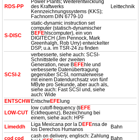
Power Plants; Weiterentwicklung
RDS-PP
des Kraftwerks
Leittechnik
Kennzeichnungssystems (KKS);
Fachnorm DIN 6779-10
static-dynamic instruction set
computer (statisch-dynamischer
B
EFE
hlscomputer), ein von
S-DISC
DIGITECH (Jim Pennock, Mark
Greenhalgh, Rob Urry) entwickelter
DSP, u.a. im TSR-24 zu finden
verbesserte, siehe auch: SCSI-
Schnittstelle der zweiten
Generation, neue B
EFE
hle und
verbesserte Datenübertragung
SCSI-2
gegenüber SCSI, normalerweise
mit einem Datendurchsatz von fünf
MByte pro Sekunde, aber auch als,
siehe auch: Fast SCSI und, siehe
auch: Wide
ENTSCHW
Entschw
EFE
lung
low cutoff-frequency (ti
EFE
LOW-CUT
Eckfrequenz), Bezeichnung bei
einem, siehe auch: HPF
Liga Mexicana por la D
EFE
nsa de
Limeddh
Bahn
los Derechos Humanos
cash on delivery, englisch: Zahlung
cod cod
Bahn