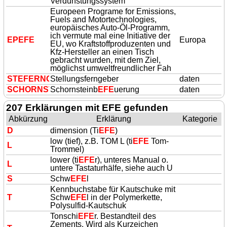
Verdunstungssystem
Europeen Programe for Emissions,
Fuels and Motortechnologies,
europäisches Auto-Öl-Programm,
ich vermute mal eine Initiative der
EP
EFE
Europa
EU, wo Kraftstoffproduzenten und
Kfz-Hersteller an einen Tisch
gebracht wurden, mit dem Ziel,
möglichst umweltfreundlicher Fah
ST
EFE
RNGB
Stellungsferngeber
daten
SCHORNSTB
Schornsteinb
EFE
U
EFE
uerung
daten
207 Erklärungen mit EFE gefunden
Abkürzung
Erklärung
Kategorie
D
dimension (Ti
EFE
)
low (tief), z.B. TOM L (ti
EFE
Tom-
L
Trommel)
lower (ti
EFE
r), unteres Manual o.
L
untere Tastaturhälfe, siehe auch U
S
Schw
EFE
l
Kennbuchstabe für Kautschuke mit
T
Schw
EFE
l in der Polymerkette,
Polysulfid-Kautschuk
Tonschi
EFE
r. Bestandteil des
Zements. Wird als Kurzeichen