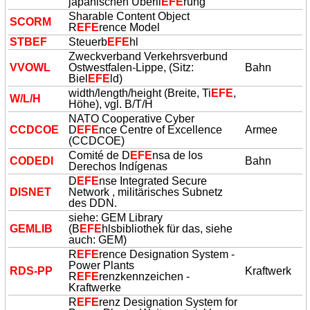
japanischen Überli
EFE
rung
Sharable Content Object
SCORM
R
EFE
rence Model
STBEF
Steuerb
EFE
hl
Zweckverband Verkehrsverbund
VVOWL
Ostwestfalen-Lippe, (Sitz:
Bahn
Biel
EFE
ld)
width/length/height (Breite, Ti
EFE
,
W/L/H
Höhe), vgl. B/T/H
NATO Cooperative Cyber
CCDCOE
D
EFE
nce Centre of Excellence
Armee
(CCDCOE)
Comité de D
EFE
nsa de los
CODEDI
Bahn
Derechos Indígenas
D
EFE
nse Integrated Secure
DISNET
Network , militärisches Subnetz
des DDN.
siehe: GEM Library
GEMLIB
(B
EFE
hlsbibliothek für das, siehe
auch: GEM)
R
EFE
rence Designation System -
Power Plants
RDS-PP
Kraftwerk
R
EFE
renzkennzeichen -
Kraftwerke
R
EFE
renz Designation System for