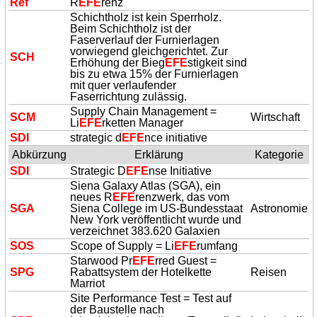
Ref
R
EFE
renz
Schichtholz ist kein Sperrholz.
Beim Schichtholz ist der
Faserverlauf der Furnierlagen
vorwiegend gleichgerichtet. Zur
SCH
Erhöhung der Bieg
EFE
stigkeit sind
bis zu etwa 15% der Furnierlagen
mit quer verlaufender
Faserrichtung zulässig.
Supply Chain Management =
SCM
Wirtschaft
Li
EFE
rketten Manager
SDI
strategic d
EFE
nce initiative
Abkürzung
Erklärung
Kategorie
SDI
Strategic D
EFE
nse Initiative
Siena Galaxy Atlas (SGA), ein
neues R
EFE
renzwerk, das vom
SGA
Siena College im US-Bundesstaat
Astronomie
New York veröffentlicht wurde und
verzeichnet 383.620 Galaxien
SOS
Scope of Supply = Li
EFE
rumfang
Starwood Pr
EFE
rred Guest =
SPG
Rabattsystem der Hotelkette
Reisen
Marriot
Site Performance Test = Test auf
der Baustelle nach