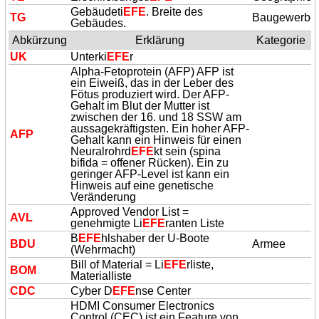
Gebäudeti
EFE
. Breite des
TG
Baugewerbe
Gebäudes.
Abkürzung
Erklärung
Kategorie
UK
Unterki
EFE
r
Alpha-Fetoprotein (AFP) AFP ist
ein Eiweiß, das in der Leber des
Fötus produziert wird. Der AFP-
Gehalt im Blut der Mutter ist
zwischen der 16. und 18 SSW am
aussagekräftigsten. Ein hoher AFP-
AFP
Gehalt kann ein Hinweis für einen
Neuralrohrd
EFE
kt sein (spina
bifida = offener Rücken). Ein zu
geringer AFP-Level ist kann ein
Hinweis auf eine genetische
Veränderung
Approved Vendor List =
AVL
genehmigte Li
EFE
ranten Liste
B
EFE
hlshaber der U-Boote
BDU
Armee
(Wehrmacht)
Bill of Material = Li
EFE
rliste,
BOM
Materialliste
CDC
Cyber D
EFE
nse Center
HDMI Consumer Electronics
Control (CEC) ist ein Feature von