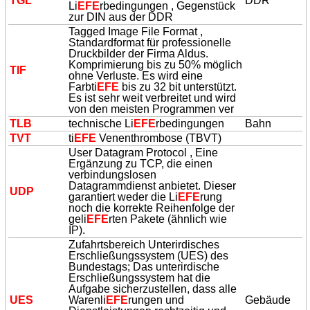
TGL
DDR
Li
EFE
rbedingungen , Gegenstück
zur DIN aus der DDR
Tagged Image File Format ,
Standardformat für professionelle
Druckbilder der Firma Aldus.
Komprimierung bis zu 50% möglich
TIF
ohne Verluste. Es wird eine
Farbti
EFE
bis zu 32 bit unterstützt.
Es ist sehr weit verbreitet und wird
von den meisten Programmen ver
TLB
technische Li
EFE
rbedingungen
Bahn
TVT
ti
EFE
Venenthrombose (TBVT)
User Datagram Protocol , Eine
Ergänzung zu TCP, die einen
verbindungslosen
Datagrammdienst anbietet. Dieser
UDP
garantiert weder die Li
EFE
rung
noch die korrekte Reihenfolge der
geli
EFE
rten Pakete (ähnlich wie
IP).
Zufahrtsbereich Unterirdisches
Erschließungssystem (UES) des
Bundestags; Das unterirdische
Erschließungssystem hat die
Aufgabe sicherzustellen, dass alle
UES
Warenli
EFE
rungen und
Gebäude