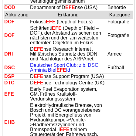
Verteidigungsministerium
DOD
Department of D
EFE
nse (USA)
Behörde
Abkürzung
Erklärung
Kategorie
DOF
Fokusti
EFE
(Depth of Focus)
Fotografie
Schärfenti
EFE
(Depth of Field –
DOF), der Abstand zwischen den
DOF
Fotografie
nächsten und den am weitesten
entfernten Objekten im Fokus
D
EFE
nse Research Internet ,
DRI
Militärisches Subnetz des DDN
Armee
und Nachfolger des ARPAnet.
Deutscher Sport Club; z.b. DSC
DSC
Fußball
Arminia Biel
EFE
ld
DSP
D
EFE
nse Support Program (USA)
DTC
D
EFE
nce Technology Centre (UK)
Early Fuel Evaporation system,
EFE
GM, Frühes Kraftstoff-
Verdunstungssystem
ElektroHydraulische Bremse, von
Bosch und DC vorangetriebenes
Projekt, mit Energiefluss von
Hydraulikpumpe->Ventile-
EHB
>Radbremszzylinder und
Bremspedal li
EFE
rt einem
Steuergerät den Fahrerwunsch,