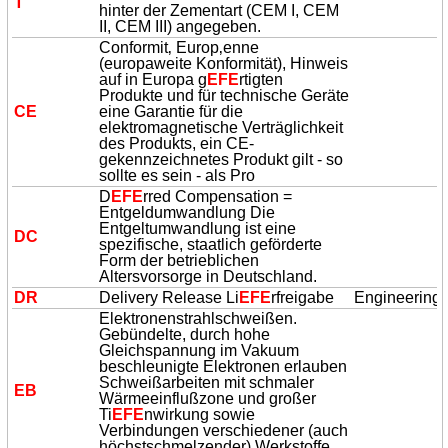
T
hinter der Zementart (CEM I, CEM
II, CEM III) angegeben.
Conformit‚ Europ‚enne
(europaweite Konformität), Hinweis
auf in Europa g
EFE
rtigten
Produkte und für technische Geräte
CE
eine Garantie für die
elektromagnetische Verträglichkeit
des Produkts, ein CE-
gekennzeichnetes Produkt gilt - so
sollte es sein - als Pro
D
EFE
rred Compensation =
Entgeldumwandlung Die
Entgeltumwandlung ist eine
DC
spezifische, staatlich geförderte
Form der betrieblichen
Altersvorsorge in Deutschland.
DR
Delivery Release Li
EFE
rfreigabe
Engineering
Elektronenstrahlschweißen.
Gebündelte, durch hohe
Gleichspannung im Vakuum
beschleunigte Elektronen erlauben
Schweißarbeiten mit schmaler
EB
Wärmeeinflußzone und großer
Ti
EFE
nwirkung sowie
Verbindungen verschiedener (auch
höchstschmelzender) Werkstoffe