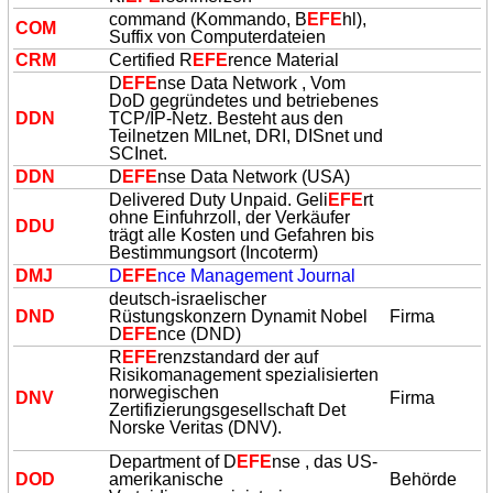
command (Kommando, B
EFE
hl),
COM
Suffix von Computerdateien
CRM
Certified R
EFE
rence Material
D
EFE
nse Data Network , Vom
DoD gegründetes und betriebenes
DDN
TCP/IP-Netz. Besteht aus den
Teilnetzen MILnet, DRI, DISnet und
SCInet.
DDN
D
EFE
nse Data Network (USA)
Delivered Duty Unpaid. Geli
EFE
rt
ohne Einfuhrzoll, der Verkäufer
DDU
trägt alle Kosten und Gefahren bis
Bestimmungsort (Incoterm)
DMJ
D
EFE
nce Management Journal
deutsch-israelischer
DND
Rüstungskonzern Dynamit Nobel
Firma
D
EFE
nce (DND)
R
EFE
renzstandard der auf
Risikomanagement spezialisierten
norwegischen
DNV
Firma
Zertifizierungsgesellschaft Det
Norske Veritas (DNV).
Department of D
EFE
nse , das US-
DOD
amerikanische
Behörde