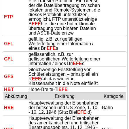
File Transfer Protocol , Ein Dienst,
der die Dateiübertragung zwischen
lokalen und Remote-Systemen, die
dieses Protokoll unterstützen,
FTP
ermöglicht. FTP unterstützt einige
B
EFE
hle, die eine bidirektionale
übertragung von binären Dateien
und ASCII-Dateien zw
gefällig, z.B. zur gefälligen
GFL
Weiterleitung einer Information /
eines Bri
EFE
s
geflissentlich, z.B. zur
GFL
geflissentlichen Weiterleitung einer
Information / eines Bri
EFE
s
Gleichwertige Feststellung von
Schülerleistungen – prinzipiell ein
GFS
R
EFE
rat, das wie eine
Klassenarbeit in die Note einfließt
HBT
Höhe-Breite-Ti
EFE
Abkürzung
Erklärung
Kategorie
Hauptverwaltung der Eisenbahnen
HVE
der britischen und US-Zone, 1. 10.
Bahn
- 10. 12. 1946 (Sitz: Biel
EFE
ld)
Hauptverwaltung der Eisenbahnen
des amerikanischen und britischen
Besatzungsgebiets, 11. 12. 1946 -