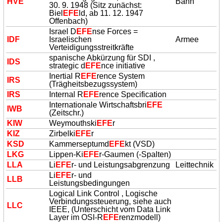
HVE
Bahn
30. 9. 1948 (Sitz zunächst:
Biel
EFE
ld, ab 11. 12. 1947
Offenbach)
Israel D
EFE
nse Forces =
IDF
Israelischen
Armee
Verteidigungsstreitkräfte
spanische Abkürzung für SDI ,
IDS
strategic d
EFE
nce initiative
Inertial R
EFE
rence System
IRS
(Trägheitsbezugssystem)
IRS
Internal R
EFE
rence Specification
Internationale Wirtschaftsbri
EFE
IWB
(Zeitschr.)
KIW
Weymouthski
EFE
r
KIZ
Zirbelki
EFE
r
KSD
Kammerseptumd
EFE
kt (VSD)
LKG
Lippen-Ki
EFE
r-Gaumen (-Spalten)
LLA
Li
EFE
r- und Leistungsabgrenzung
Leittechnik
Li
EFE
r- und
LLB
Leistungsbedingungen
Logical Link Control , Logische
Verbindungssteuerung, siehe auch
LLC
IEEE, (Unterschicht vom Data Link
Layer im OSI-R
EFE
renzmodell)