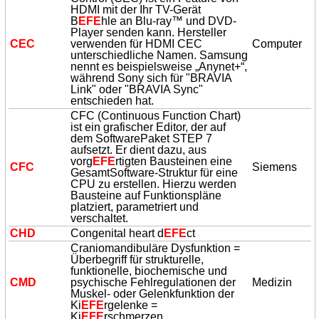
HDMI mit der Ihr TV-Gerät
B
EFE
hle an Blu-ray™ und DVD-
Player senden kann. Hersteller
CEC
verwenden für HDMI CEC
Computer
unterschiedliche Namen. Samsung
nennt es beispielsweise „Anynet+“,
während Sony sich für "BRAVIA
Link" oder "BRAVIA Sync"
entschieden hat.
CFC (Continuous Function Chart)
ist ein grafischer Editor, der auf
dem SoftwarePaket STEP 7
aufsetzt. Er dient dazu, aus
vorg
EFE
rtigten Bausteinen eine
CFC
Siemens
GesamtSoftware-Struktur für eine
CPU zu erstellen. Hierzu werden
Bausteine auf Funktionspläne
platziert, parametriert und
verschaltet.
CHD
Congenital heart d
EFE
ct
Craniomandibuläre Dysfunktion =
Überbegriff für strukturelle,
funktionelle, biochemische und
CMD
psychische Fehlregulationen der
Medizin
Muskel- oder Gelenkfunktion der
Ki
EFE
rgelenke =
Ki
EFE
rschmerzen