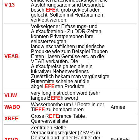
V 13
Ausführungsarten sind besandet,
beschi
EFE
rt, grob gekiest oder
gelocht. Sollten mit Heißbitumen
verklebt werden.
Volkseigener Erfassungs- und
Aufkaufbetrieb - Zu DDR-Zeiten
konnten Privatpersonen ihre
selbsterzeugten
landwirtschaftlichen und tierische
Produkte wie zum Beispiel Tauben
VEAB
Enten Hasen Gemüse etc. an die
VEAB verkaufen. Die
Aufkaufpreise galten als ein
lukrativer Nebenverdienst.
Zusätzlich bekam man vergünstigte
Futtermittelscheine auf die
abgeli
EFE
rten Produkte.
very long instruction word (sehr
VLIW
langes B
EFE
hlswort)
Wasserbombe um U Boote in der
WABO
Armee
Ti
EFE
zu bombardieren
Cross R
EFE
rence Table ,
XREF
Querverweisliste
Zentralen Stelle
Verpackungsregister (ZSVR) in
Deutschland; jeder Händler der