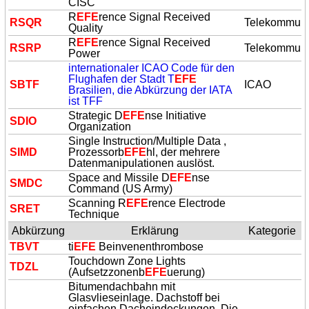
CISC
R
EFE
rence Signal Received
RSQR
Telekommuni
Quality
R
EFE
rence Signal Received
RSRP
Telekommuni
Power
internationaler ICAO Code für den
Flughafen der Stadt T
EFE
SBTF
ICAO
Brasilien, die Abkürzung der IATA
ist TFF
Strategic D
EFE
nse Initiative
SDIO
Organization
Single Instruction/Multiple Data ,
SIMD
Prozessorb
EFE
hl, der mehrere
Datenmanipulationen auslöst.
Space and Missile D
EFE
nse
SMDC
Command (US Army)
Scanning R
EFE
rence Electrode
SRET
Technique
Abkürzung
Erklärung
Kategorie
TBVT
ti
EFE
Beinvenenthrombose
Touchdown Zone Lights
TDZL
(Aufsetzzonenb
EFE
uerung)
Bitumendachbahn mit
Glasvlieseinlage. Dachstoff bei
einfachen Dacheindeckungen. Die