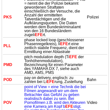
= nennt die der Polizei bekannt
gewordenen Straftaten
einschließlich der Versuche, die
Anzahl der ermittelten
PKS
Polizei
Tatverdächtigen und die
Aufklärungsquoten. Die Daten
werden dem Bundeskriminalamt
von den 16 Bundesländern
zugeli
EFE
rt.
phase locked loop (geschlossener
Phasenregelkreis), li
EFE
rt eine
PLL
zeitlich stabile Frequenz, dient der
Ermittlung einer Abtastrate
pitch modulation depth (Ti
EFE
der
Tonhöhenmodulation),
PMD
Bezeichnung für einen Parameter
des YAMAHA DX 7, siehe auch
AMD, AMS, PMS
pay on delivery, englisch: zu
POD
Bahn
zahlen bei Li
EFE
rung, Zustellung
point of View = eine Technik die bei
Filmen angewandt wir um dem
Betrachter das Gefühl zu geben
realistisch dabei zu sein. Bei
POV
Pornofilmen z.B. wird den Akteuren
Video
eine Kamera am Kopf b
EFE
stigt.