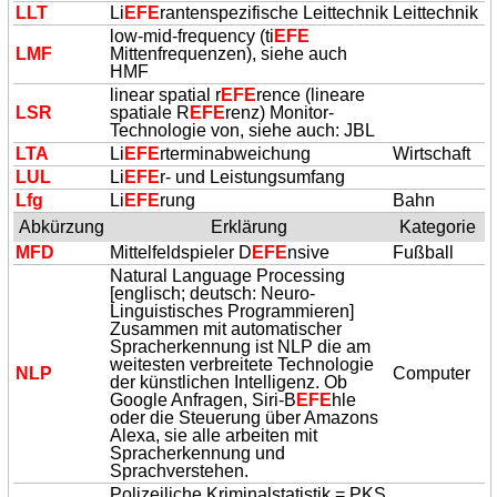
LLT
Li
EFE
rantenspezifische Leittechnik
Leittechnik
low-mid-frequency (ti
EFE
LMF
Mittenfrequenzen), siehe auch
HMF
linear spatial r
EFE
rence (lineare
LSR
spatiale R
EFE
renz) Monitor-
Technologie von, siehe auch: JBL
LTA
Li
EFE
rterminabweichung
Wirtschaft
LUL
Li
EFE
r- und Leistungsumfang
Lfg
Li
EFE
rung
Bahn
Abkürzung
Erklärung
Kategorie
MFD
Mittelfeldspieler D
EFE
nsive
Fußball
Natural Language Processing
[englisch; deutsch: Neuro-
Linguistisches Programmieren]
Zusammen mit automatischer
Spracherkennung ist NLP die am
weitesten verbreitete Technologie
NLP
Computer
der künstlichen Intelligenz. Ob
Google Anfragen, Siri-B
EFE
hle
oder die Steuerung über Amazons
Alexa, sie alle arbeiten mit
Spracherkennung und
Sprachverstehen.
Polizeiliche Kriminalstatistik = PKS