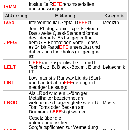
Institut für R
EFE
renzmaterialien
IRMM
und -messungen
Abkürzung
Erklärung
Kategorie
IVSd
Interventricular Septal D
EFE
ct
Medizin
Joint Photographic Experts Group ,
Das zweite Quasi-Standardformat
des Internets. Es hat gegenüber
JPEG
dem GIF-Format den Vorteil, dass
es 24 bit Farbti
EFE
unterstützt und
daher auch für Photos gut geeignet
ist.
Li
EFE
rantenspezifische E- und L-
LELT
Technik, z. B. Black -Box mit E und
Leittechnik
LT
Low Intensity Runway Lights (Start-
LIRL
und Landebahnb
EFE
uerung mit
niedriger Leistung)
Als LRod wird ein L-förmiger
Metallhalter bezeichnet an
LROD
welchem Schlagzeugteile wie z.B.
Musik
Tom Toms oder Becken am
Drumrack b
EFE
stigt werden.
Gesetz über die
unternehmerischen
Sorgfaltspflichten zur Vermeidung