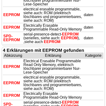
löschbarer programmierbarer Nur-
Lese-Speicher
electrical erasable programmable,
siehe auch: ROM (elektrisch
EEPROM
daten
löschbares und programmierbares,
siehe auch: ROM)
Electrically Erasable
EEPROM
daten
Programmable Read-Only Memory
serial-presence-detect-
EEPROM
SPD-
(serielles, siehe auch:
EEPROM
),
daten
EEPROM
,siehe auch
EEPROM
4 Erklärungen mit EEPROM gefunden
Abkürzung
Erklärung
Kategorie
Electrical Erasable Programmable
Read Only Memory, elektrisch
EEPROM
löschbarer programmierbarer Nur-
Lese-Speicher
electrical erasable programmable,
siehe auch: ROM (elektrisch
EEPROM
löschbares und programmierbares,
siehe auch: ROM)
Electrically Erasable
EEPROM
Programmable Read-Only Memory
serial-presence-detect-
EEPROM
SPD-