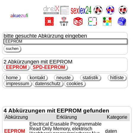
a
kue
zu
fi
bitte gesuchte Abkürzung eingeben
2 Abkürzungen mit EEPROM
EEPROM
SPD-
EEPROM
home
kontakt
neuste
statistik
hitliste
impressum
datenschutz
cookies
4 Abkürzungen mit EEPROM gefunden
Abkürzung
Erklärung
Kategorie
Electrical Erasable Programmable
Read Only Memory, elektrisch
EEPROM
daten