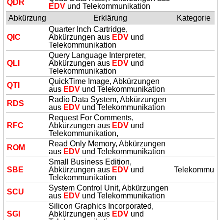
QDR
EDV
und Telekommunikation
Abkürzung
Erklärung
Kategorie
Quarter Inch Cartridge,
QIC
Abkürzungen aus
EDV
und
Telekommunikation
Query Language Interpreter,
QLI
Abkürzungen aus
EDV
und
Telekommunikation
QuickTime Image, Abkürzungen
QTI
aus
EDV
und Telekommunikation
Radio Data System, Abkürzungen
RDS
aus
EDV
und Telekommunikation
Request For Comments,
RFC
Abkürzungen aus
EDV
und
Telekommunikation,
Read Only Memory, Abkürzungen
ROM
aus
EDV
und Telekommunikation
Small Business Edition,
SBE
Abkürzungen aus
EDV
und
Telekommuni
Telekommunikation
System Control Unit, Abkürzungen
SCU
aus
EDV
und Telekommunikation
Silicon Graphics Incorporated,
SGI
Abkürzungen aus
EDV
und