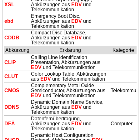
XSL
Abkürzungen aus
EDV
und
Telekommunikation
Emergency Boot Disc,
ebd
Abkürzungen aus
EDV
und
Telekommunikation
Compact Disc Database,
CDDB
Abkürzungen aus
EDV
und
Telekommunikation
Abkürzung
Erklärung
Kategorie
Calling Line Identification
CLIP
Presentation, Abkürzungen aus
EDV
und Telekommunikation
Color Lookup Table, Abkürzungen
CLUT
aus
EDV
und Telekommunikation
Complementary Metal Oxide
CMOS
Semiconductor, Abkürzungen aus
Telekommuni
EDV
und Telekommunikation
Dynamic Domain Name Service,
DDNS
Abkürzungen aus
EDV
und
Telekommunikation
Datenfernübertragung,
DFÄ
Abkürzungen aus
EDV
und
Computer
Telekommunikation
Dynamic Host Configuration