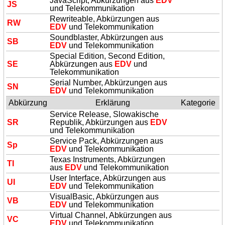
JavaScript, Abkürzungen aus
EDV
JS
und Telekommunikation
Rewriteable, Abkürzungen aus
RW
EDV
und Telekommunikation
Soundblaster, Abkürzungen aus
SB
EDV
und Telekommunikation
Special Edition, Second Edition,
SE
Abkürzungen aus
EDV
und
Telekommunikation
Serial Number, Abkürzungen aus
SN
EDV
und Telekommunikation
Abkürzung
Erklärung
Kategorie
Service Release, Slowakische
SR
Republik, Abkürzungen aus
EDV
und Telekommunikation
Service Pack, Abkürzungen aus
Sp
EDV
und Telekommunikation
Texas Instruments, Abkürzungen
TI
aus
EDV
und Telekommunikation
User Interface, Abkürzungen aus
UI
EDV
und Telekommunikation
VisualBasic, Abkürzungen aus
VB
EDV
und Telekommunikation
Virtual Channel, Abkürzungen aus
VC
EDV
und Telekommunikation