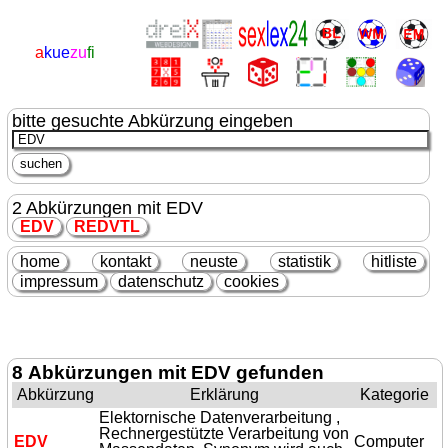
a
kue
zu
fi
bitte gesuchte Abkürzung eingeben
2 Abkürzungen mit EDV
EDV
R
EDV
TL
home
kontakt
neuste
statistik
hitliste
impressum
datenschutz
cookies
8 Abkürzungen mit EDV gefunden
Abkürzung
Erklärung
Kategorie
Elektornische Datenverarbeitung ,
Rechnergestützte Verarbeitung von
EDV
Computer