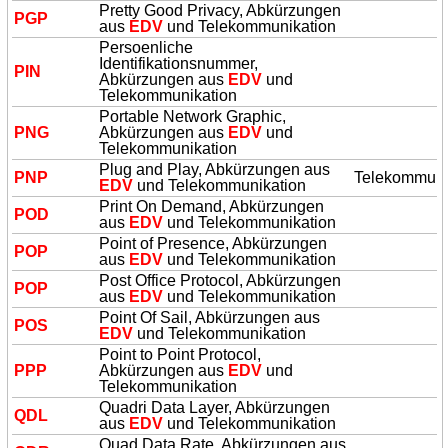
Pretty Good Privacy, Abkürzungen
PGP
aus
EDV
und Telekommunikation
Persoenliche
Identifikationsnummer,
PIN
Abkürzungen aus
EDV
und
Telekommunikation
Portable Network Graphic,
PNG
Abkürzungen aus
EDV
und
Telekommunikation
Plug and Play, Abkürzungen aus
PNP
Telekommuni
EDV
und Telekommunikation
Print On Demand, Abkürzungen
POD
aus
EDV
und Telekommunikation
Point of Presence, Abkürzungen
POP
aus
EDV
und Telekommunikation
Post Office Protocol, Abkürzungen
POP
aus
EDV
und Telekommunikation
Point Of Sail, Abkürzungen aus
POS
EDV
und Telekommunikation
Point to Point Protocol,
PPP
Abkürzungen aus
EDV
und
Telekommunikation
Quadri Data Layer, Abkürzungen
QDL
aus
EDV
und Telekommunikation
Quad Data Rate, Abkürzungen aus