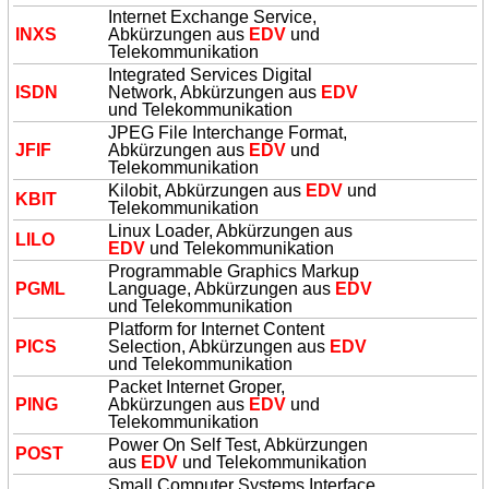
Internet Exchange Service,
INXS
Abkürzungen aus
EDV
und
Telekommunikation
Integrated Services Digital
ISDN
Network, Abkürzungen aus
EDV
und Telekommunikation
JPEG File Interchange Format,
JFIF
Abkürzungen aus
EDV
und
Telekommunikation
Kilobit, Abkürzungen aus
EDV
und
KBIT
Telekommunikation
Linux Loader, Abkürzungen aus
LILO
EDV
und Telekommunikation
Programmable Graphics Markup
PGML
Language, Abkürzungen aus
EDV
und Telekommunikation
Platform for Internet Content
PICS
Selection, Abkürzungen aus
EDV
und Telekommunikation
Packet Internet Groper,
PING
Abkürzungen aus
EDV
und
Telekommunikation
Power On Self Test, Abkürzungen
POST
aus
EDV
und Telekommunikation
Small Computer Systems Interface,