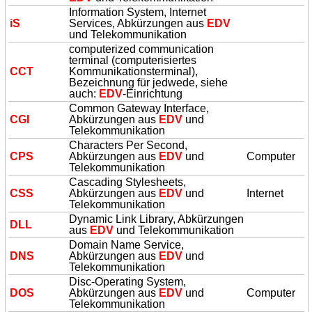
Information System, Internet
iS
Services, Abkürzungen aus
EDV
und Telekommunikation
computerized communication
terminal (computerisiertes
CCT
Kommunikationsterminal),
Bezeichnung für jedwede, siehe
auch:
EDV
-Einrichtung
Common Gateway Interface,
CGI
Abkürzungen aus
EDV
und
Telekommunikation
Characters Per Second,
CPS
Abkürzungen aus
EDV
und
Computer
Telekommunikation
Cascading Stylesheets,
CSS
Abkürzungen aus
EDV
und
Internet
Telekommunikation
Dynamic Link Library, Abkürzungen
DLL
aus
EDV
und Telekommunikation
Domain Name Service,
DNS
Abkürzungen aus
EDV
und
Telekommunikation
Disc-Operating System,
DOS
Abkürzungen aus
EDV
und
Computer
Telekommunikation