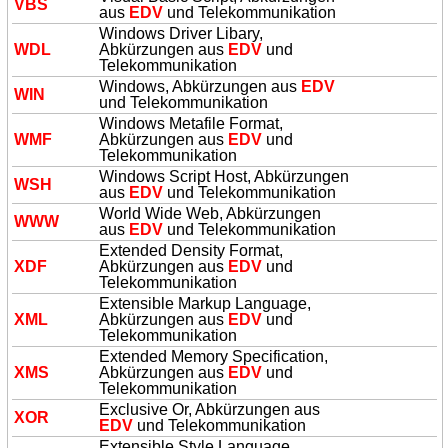
VBS
aus
EDV
und Telekommunikation
Windows Driver Libary,
WDL
Abkürzungen aus
EDV
und
Telekommunikation
Windows, Abkürzungen aus
EDV
WIN
und Telekommunikation
Windows Metafile Format,
WMF
Abkürzungen aus
EDV
und
Telekommunikation
Windows Script Host, Abkürzungen
WSH
aus
EDV
und Telekommunikation
World Wide Web, Abkürzungen
WWW
aus
EDV
und Telekommunikation
Extended Density Format,
XDF
Abkürzungen aus
EDV
und
Telekommunikation
Extensible Markup Language,
XML
Abkürzungen aus
EDV
und
Telekommunikation
Extended Memory Specification,
XMS
Abkürzungen aus
EDV
und
Telekommunikation
Exclusive Or, Abkürzungen aus
XOR
EDV
und Telekommunikation
Extensible Style Language,