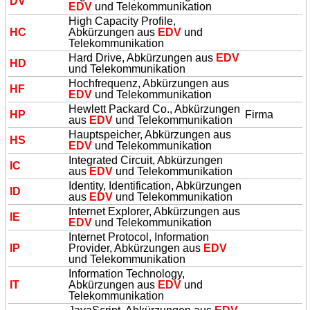
DV
EDV
und Telekommunikation
High Capacity Profile,
HC
Abkürzungen aus
EDV
und
Telekommunikation
Hard Drive, Abkürzungen aus
EDV
HD
und Telekommunikation
Hochfrequenz, Abkürzungen aus
HF
EDV
und Telekommunikation
Hewlett Packard Co., Abkürzungen
HP
Firma
aus
EDV
und Telekommunikation
Hauptspeicher, Abkürzungen aus
HS
EDV
und Telekommunikation
Integrated Circuit, Abkürzungen
IC
aus
EDV
und Telekommunikation
Identity, Identification, Abkürzungen
ID
aus
EDV
und Telekommunikation
Internet Explorer, Abkürzungen aus
IE
EDV
und Telekommunikation
Internet Protocol, Information
IP
Provider, Abkürzungen aus
EDV
und Telekommunikation
Information Technology,
IT
Abkürzungen aus
EDV
und
Telekommunikation