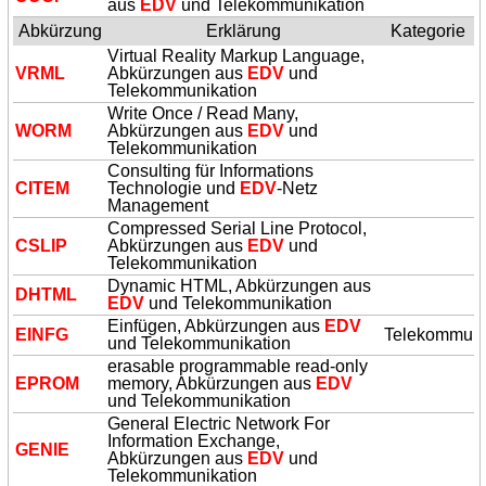
aus
EDV
und Telekommunikation
Abkürzung
Erklärung
Kategorie
Virtual Reality Markup Language,
VRML
Abkürzungen aus
EDV
und
Telekommunikation
Write Once / Read Many,
WORM
Abkürzungen aus
EDV
und
Telekommunikation
Consulting für Informations
CITEM
Technologie und
EDV
-Netz
Management
Compressed Serial Line Protocol,
CSLIP
Abkürzungen aus
EDV
und
Telekommunikation
Dynamic HTML, Abkürzungen aus
DHTML
EDV
und Telekommunikation
Einfügen, Abkürzungen aus
EDV
EINFG
Telekommuni
und Telekommunikation
erasable programmable read-only
EPROM
memory, Abkürzungen aus
EDV
und Telekommunikation
General Electric Network For
Information Exchange,
GENIE
Abkürzungen aus
EDV
und
Telekommunikation