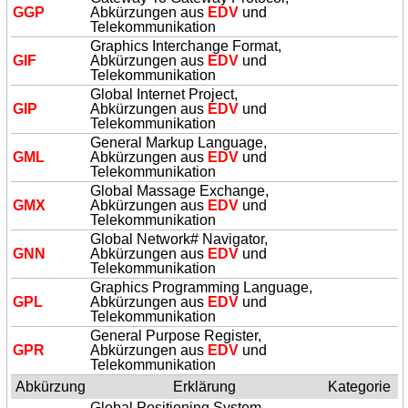
GGP
Abkürzungen aus
EDV
und
Telekommunikation
Graphics Interchange Format,
GIF
Abkürzungen aus
EDV
und
Telekommunikation
Global Internet Project,
GIP
Abkürzungen aus
EDV
und
Telekommunikation
General Markup Language,
GML
Abkürzungen aus
EDV
und
Telekommunikation
Global Massage Exchange,
GMX
Abkürzungen aus
EDV
und
Telekommunikation
Global Network# Navigator,
GNN
Abkürzungen aus
EDV
und
Telekommunikation
Graphics Programming Language,
GPL
Abkürzungen aus
EDV
und
Telekommunikation
General Purpose Register,
GPR
Abkürzungen aus
EDV
und
Telekommunikation
Abkürzung
Erklärung
Kategorie
Global Positioning System,