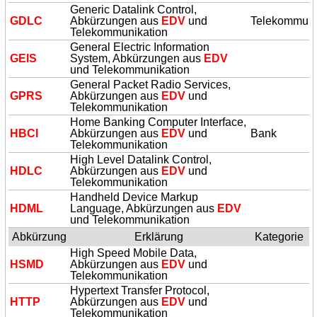
Generic Datalink Control,
GDLC
Abkürzungen aus
EDV
und
Telekommuni
Telekommunikation
General Electric Information
GEIS
System, Abkürzungen aus
EDV
und Telekommunikation
General Packet Radio Services,
GPRS
Abkürzungen aus
EDV
und
Telekommunikation
Home Banking Computer Interface,
HBCI
Abkürzungen aus
EDV
und
Bank
Telekommunikation
High Level Datalink Control,
HDLC
Abkürzungen aus
EDV
und
Telekommunikation
Handheld Device Markup
HDML
Language, Abkürzungen aus
EDV
und Telekommunikation
Abkürzung
Erklärung
Kategorie
High Speed Mobile Data,
HSMD
Abkürzungen aus
EDV
und
Telekommunikation
Hypertext Transfer Protocol,
HTTP
Abkürzungen aus
EDV
und
Telekommunikation