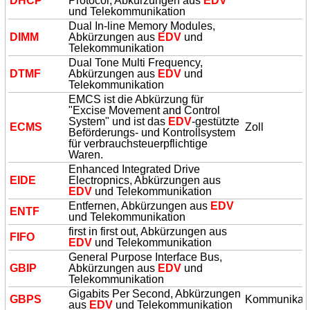
DHCP
Protocol, Abkürzungen aus
EDV
und Telekommunikation
Dual In-line Memory Modules,
DIMM
Abkürzungen aus
EDV
und
Telekommunikation
Dual Tone Multi Frequency,
DTMF
Abkürzungen aus
EDV
und
Telekommunikation
EMCS ist die Abkürzung für
"Excise Movement and Control
System" und ist das
EDV
-gestützte
ECMS
Zoll
Beförderungs- und Kontrollsystem
für verbrauchsteuerpflichtige
Waren.
Enhanced Integrated Drive
EIDE
Electropnics, Abkürzungen aus
EDV
und Telekommunikation
Entfernen, Abkürzungen aus
EDV
ENTF
und Telekommunikation
first in first out, Abkürzungen aus
FIFO
EDV
und Telekommunikation
General Purpose Interface Bus,
GBIP
Abkürzungen aus
EDV
und
Telekommunikation
Gigabits Per Second, Abkürzungen
GBPS
Kommunikat
aus
EDV
und Telekommunikation