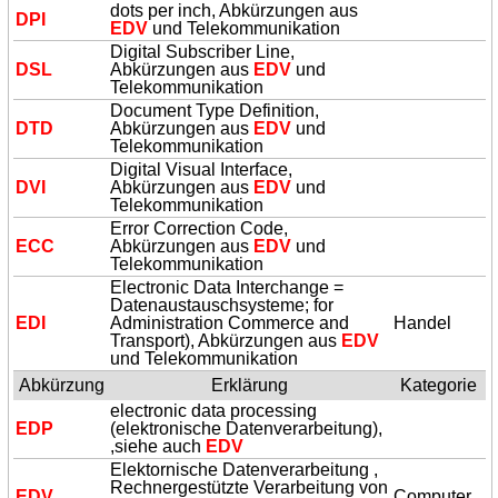
dots per inch, Abkürzungen aus
DPI
EDV
und Telekommunikation
Digital Subscriber Line,
DSL
Abkürzungen aus
EDV
und
Telekommunikation
Document Type Definition,
DTD
Abkürzungen aus
EDV
und
Telekommunikation
Digital Visual Interface,
DVI
Abkürzungen aus
EDV
und
Telekommunikation
Error Correction Code,
ECC
Abkürzungen aus
EDV
und
Telekommunikation
Electronic Data Interchange =
Datenaustauschsysteme; for
EDI
Administration Commerce and
Handel
Transport), Abkürzungen aus
EDV
und Telekommunikation
Abkürzung
Erklärung
Kategorie
electronic data processing
EDP
(elektronische Datenverarbeitung),
,siehe auch
EDV
Elektornische Datenverarbeitung ,
Rechnergestützte Verarbeitung von
EDV
Computer