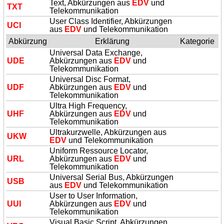
Text, Abkürzungen aus
EDV
und
TXT
Telekommunikation
User Class Identifier, Abkürzungen
UCI
aus
EDV
und Telekommunikation
Abkürzung
Erklärung
Kategorie
Universal Data Exchange,
UDE
Abkürzungen aus
EDV
und
Telekommunikation
Universal Disc Format,
UDF
Abkürzungen aus
EDV
und
Telekommunikation
Ultra High Frequency,
UHF
Abkürzungen aus
EDV
und
Telekommunikation
Ultrakurzwelle, Abkürzungen aus
UKW
EDV
und Telekommunikation
Uniform Ressource Locator,
URL
Abkürzungen aus
EDV
und
Telekommunikation
Universal Serial Bus, Abkürzungen
USB
aus
EDV
und Telekommunikation
User to User Information,
UUI
Abkürzungen aus
EDV
und
Telekommunikation
Visual Basic Script, Abkürzungen