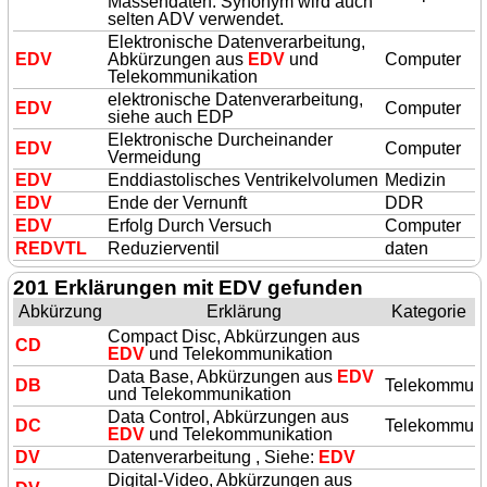
Massendaten. Synonym wird auch
selten ADV verwendet.
Elektronische Datenverarbeitung,
EDV
Abkürzungen aus
EDV
und
Computer
Telekommunikation
elektronische Datenverarbeitung,
EDV
Computer
siehe auch EDP
Elektronische Durcheinander
EDV
Computer
Vermeidung
EDV
Enddiastolisches Ventrikelvolumen
Medizin
EDV
Ende der Vernunft
DDR
EDV
Erfolg Durch Versuch
Computer
R
EDV
TL
Reduzierventil
daten
201 Erklärungen mit EDV gefunden
Abkürzung
Erklärung
Kategorie
Compact Disc, Abkürzungen aus
CD
EDV
und Telekommunikation
Data Base, Abkürzungen aus
EDV
DB
Telekommuni
und Telekommunikation
Data Control, Abkürzungen aus
DC
Telekommuni
EDV
und Telekommunikation
DV
Datenverarbeitung , Siehe:
EDV
Digital-Video, Abkürzungen aus