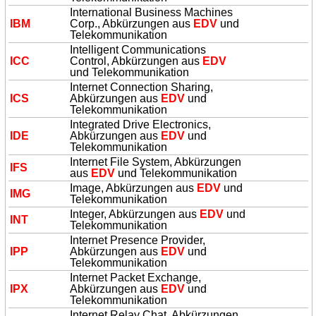
International Business Machines
IBM
Corp., Abkürzungen aus
EDV
und
Telekommunikation
Intelligent Communications
ICC
Control, Abkürzungen aus
EDV
und Telekommunikation
Internet Connection Sharing,
ICS
Abkürzungen aus
EDV
und
Telekommunikation
Integrated Drive Electronics,
IDE
Abkürzungen aus
EDV
und
Telekommunikation
Internet File System, Abkürzungen
IFS
aus
EDV
und Telekommunikation
Image, Abkürzungen aus
EDV
und
IMG
Telekommunikation
Integer, Abkürzungen aus
EDV
und
INT
Telekommunikation
Internet Presence Provider,
IPP
Abkürzungen aus
EDV
und
Telekommunikation
Internet Packet Exchange,
IPX
Abkürzungen aus
EDV
und
Telekommunikation
Internet Relay Chat, Abkürzungen