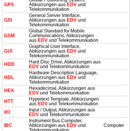
GPS
Abkürzungen aus
EDV
und
Telekommunikation
General Server Interface,
GSI
Abkürzungen aus
EDV
und
Telekommunikation
Global Standard for Mobile
GSM
Communications, Abkürzungen
aus
EDV
und Telekommunikation
Graphical User Interface,
GUI
Abkürzungen aus
EDV
und
Telekommunikation
Hard Disc Drive, Abkürzungen aus
HDD
EDV
und Telekommunikation
Hardware Description Language,
HDL
Abkürzungen aus
EDV
und
Telekommunikation
Hexadecimal, Abkürzungen aus
HEX
EDV
und Telekommunikation
Hypertext Template, Abkürzungen
HTT
aus
EDV
und Telekommunikation
Input / Output, Abkürzungen aus
I/O
EDV
und Telekommunikation
Instrument Bus Computer,
IBC
Abkürzungen aus
EDV
und
Computer
Telekommunikation