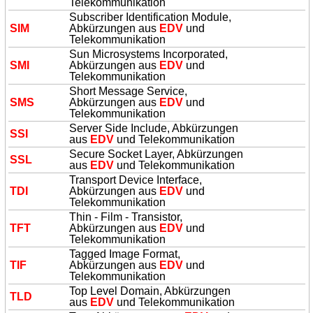
Telekommunikation
Subscriber Identification Module,
SIM
Abkürzungen aus
EDV
und
Telekommunikation
Sun Microsystems Incorporated,
SMI
Abkürzungen aus
EDV
und
Telekommunikation
Short Message Service,
SMS
Abkürzungen aus
EDV
und
Telekommunikation
Server Side Include, Abkürzungen
SSI
aus
EDV
und Telekommunikation
Secure Socket Layer, Abkürzungen
SSL
aus
EDV
und Telekommunikation
Transport Device Interface,
TDI
Abkürzungen aus
EDV
und
Telekommunikation
Thin - Film - Transistor,
TFT
Abkürzungen aus
EDV
und
Telekommunikation
Tagged Image Format,
TIF
Abkürzungen aus
EDV
und
Telekommunikation
Top Level Domain, Abkürzungen
TLD
aus
EDV
und Telekommunikation