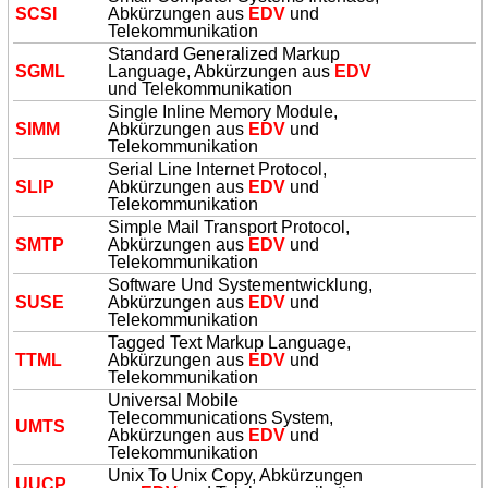
SCSI
Abkürzungen aus
EDV
und
Telekommunikation
Standard Generalized Markup
SGML
Language, Abkürzungen aus
EDV
und Telekommunikation
Single Inline Memory Module,
SIMM
Abkürzungen aus
EDV
und
Telekommunikation
Serial Line Internet Protocol,
SLIP
Abkürzungen aus
EDV
und
Telekommunikation
Simple Mail Transport Protocol,
SMTP
Abkürzungen aus
EDV
und
Telekommunikation
Software Und Systementwicklung,
SUSE
Abkürzungen aus
EDV
und
Telekommunikation
Tagged Text Markup Language,
TTML
Abkürzungen aus
EDV
und
Telekommunikation
Universal Mobile
Telecommunications System,
UMTS
Abkürzungen aus
EDV
und
Telekommunikation
Unix To Unix Copy, Abkürzungen
UUCP