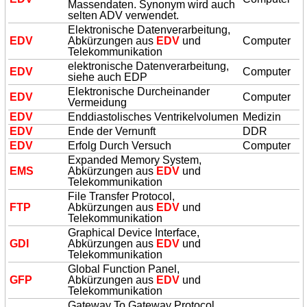
Massendaten. Synonym wird auch
selten ADV verwendet.
Elektronische Datenverarbeitung,
EDV
Abkürzungen aus
EDV
und
Computer
Telekommunikation
elektronische Datenverarbeitung,
EDV
Computer
siehe auch EDP
Elektronische Durcheinander
EDV
Computer
Vermeidung
EDV
Enddiastolisches Ventrikelvolumen
Medizin
EDV
Ende der Vernunft
DDR
EDV
Erfolg Durch Versuch
Computer
Expanded Memory System,
EMS
Abkürzungen aus
EDV
und
Telekommunikation
File Transfer Protocol,
FTP
Abkürzungen aus
EDV
und
Telekommunikation
Graphical Device Interface,
GDI
Abkürzungen aus
EDV
und
Telekommunikation
Global Function Panel,
GFP
Abkürzungen aus
EDV
und
Telekommunikation
Gateway To Gateway Protocol,