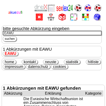
a
kue
zu
fi
bitte gesuchte Abkürzung eingeben
1 Abkürzungen mit EAWU
EAWU
home
kontakt
neuste
statistik
hitliste
impressum
datenschutz
cookies
1 Abkürzungen mit EAWU gefunden
Abkürzung
Erklärung
Kategorie
Die Eurasische Wirtschaftsunion ist
ein Zusammenschluss von