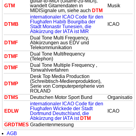
guitar-to-MIDI (Gitarre-zu-MIDI),
GTM
wandelt Gitarrendaten in
Musik
MIDISignale um, siehe auch
DTM
internationaler ICAO Code für den
Flughafen Habib Bourgiba der
DTM
B
ICAO
Stadt Monastir Tunesien, die
Abkürzung der IATA ist MIR
Dual Tone Multi Frequency,
DTM
F
Abkürzungen aus EDV und
Telekommunikation
Dual Tone Multifrequency
DTM
F
(Telephon)
Dual Tone Multiple Frequency ,
DTM
F
Tonwahlverfahren
Desk Top Media Production
(Schreibtisch-Medienproduktion),
DTM
P
Serie von Computerperipherie von
ROLAND
DTM
S
Deutschen Motor Sport Bund
Organisation
internationaler ICAO Code für den
Flughafen Wickede der Stadt
EDLW
ICAO
Dortmund Deutschland, die
Abkürzung der IATA ist
DTM
GR
DTM
ES
Gradientenmessung
AGB