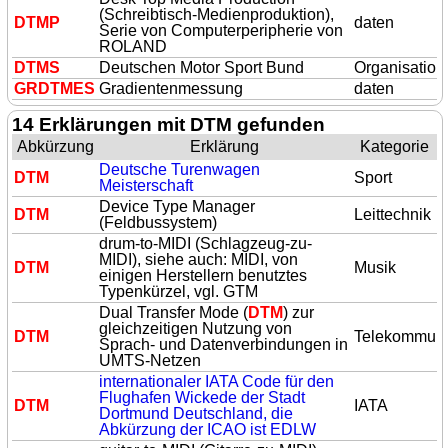
(Schreibtisch-Medienproduktion),
DTM
P
daten
Serie von Computerperipherie von
ROLAND
DTM
S
Deutschen Motor Sport Bund
Organisation
GR
DTM
ES
Gradientenmessung
daten
14 Erklärungen mit DTM gefunden
Abkürzung
Erklärung
Kategorie
Deutsche Turenwagen
DTM
Sport
Meisterschaft
Device Type Manager
DTM
Leittechnik
(Feldbussystem)
drum-to-MIDI (Schlagzeug-zu-
MIDI), siehe auch: MIDI, von
DTM
Musik
einigen Herstellern benutztes
Typenkürzel, vgl. GTM
Dual Transfer Mode (
DTM
) zur
gleichzeitigen Nutzung von
DTM
Telekommuni
Sprach- und Datenverbindungen in
UMTS-Netzen
internationaler IATA Code für den
Flughafen Wickede der Stadt
DTM
IATA
Dortmund Deutschland, die
Abkürzung der ICAO ist EDLW