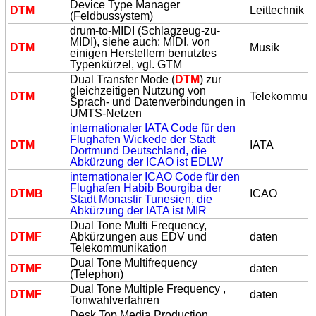
Device Type Manager
DTM
Leittechnik
(Feldbussystem)
drum-to-MIDI (Schlagzeug-zu-
MIDI), siehe auch: MIDI, von
DTM
Musik
einigen Herstellern benutztes
Typenkürzel, vgl. GTM
Dual Transfer Mode (
DTM
) zur
gleichzeitigen Nutzung von
DTM
Telekommuni
Sprach- und Datenverbindungen in
UMTS-Netzen
internationaler IATA Code für den
Flughafen Wickede der Stadt
DTM
IATA
Dortmund Deutschland, die
Abkürzung der ICAO ist EDLW
internationaler ICAO Code für den
Flughafen Habib Bourgiba der
DTM
B
ICAO
Stadt Monastir Tunesien, die
Abkürzung der IATA ist MIR
Dual Tone Multi Frequency,
DTM
F
Abkürzungen aus EDV und
daten
Telekommunikation
Dual Tone Multifrequency
DTM
F
daten
(Telephon)
Dual Tone Multiple Frequency ,
DTM
F
daten
Tonwahlverfahren
Desk Top Media Production