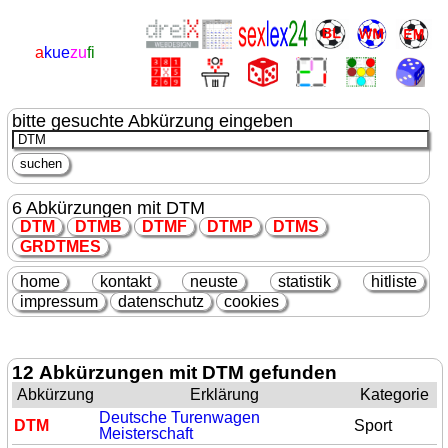
a
kue
zu
fi
bitte gesuchte Abkürzung eingeben
6 Abkürzungen mit DTM
DTM
DTM
B
DTM
F
DTM
P
DTM
S
GR
DTM
ES
home
kontakt
neuste
statistik
hitliste
impressum
datenschutz
cookies
12 Abkürzungen mit DTM gefunden
Abkürzung
Erklärung
Kategorie
Deutsche Turenwagen
DTM
Sport
Meisterschaft