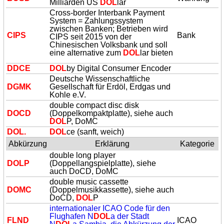
Milliarden US
DOL
lar
Cross-border Interbank Payment
System = Zahlungssystem
zwischen Banken; Betrieben wird
CIPS
Bank
CIPS seit 2015 von der
Chinesischen Volksbank und soll
eine alternative zum
DOL
lar bieten
DDCE
DOL
by Digital Consumer Encoder
Deutsche Wissenschaftliche
DGMK
Gesellschaft für Erdöl, Erdgas und
Kohle e.V.
double compact disc disk
DOCD
(Doppelkompaktplatte), siehe auch
DOL
P, DoMC
DOL
.
DOL
ce (sanft, weich)
Abkürzung
Erklärung
Kategorie
double long player
DOL
P
(Doppellangspielplatte), siehe
auch DoCD, DoMC
double music cassette
DOMC
(Doppelmusikkassette), siehe auch
DoCD,
DOL
P
internationaler ICAO Code für den
Flughafen N
DOL
a der Stadt
FLND
ICAO