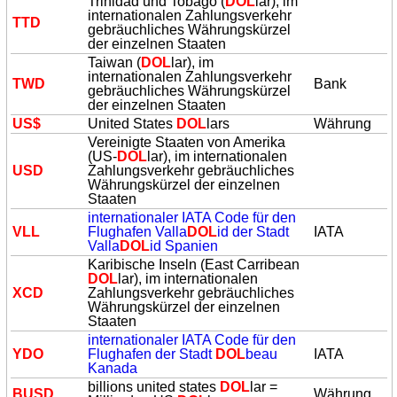
Trinidad und Tobago (
DOL
lar), im
internationalen Zahlungsverkehr
TTD
gebräuchliches Währungskürzel
der einzelnen Staaten
Taiwan (
DOL
lar), im
internationalen Zahlungsverkehr
TWD
Bank
gebräuchliches Währungskürzel
der einzelnen Staaten
US$
United States
DOL
lars
Währung
Vereinigte Staaten von Amerika
(US-
DOL
lar), im internationalen
USD
Zahlungsverkehr gebräuchliches
Währungskürzel der einzelnen
Staaten
internationaler IATA Code für den
VLL
Flughafen Valla
DOL
id der Stadt
IATA
Valla
DOL
id Spanien
Karibische Inseln (East Carribean
DOL
lar), im internationalen
XCD
Zahlungsverkehr gebräuchliches
Währungskürzel der einzelnen
Staaten
internationaler IATA Code für den
YDO
Flughafen der Stadt
DOL
beau
IATA
Kanada
billions united states
DOL
lar =
BUSD
Währung