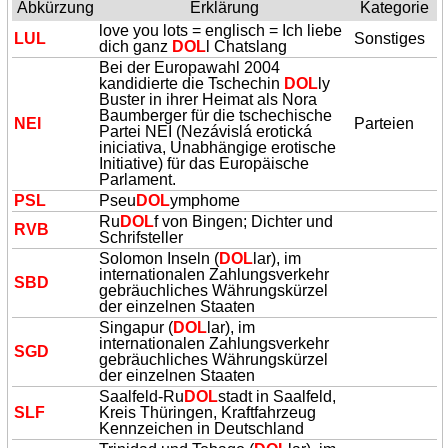
Abkürzung
Erklärung
Kategorie
love you lots = englisch = Ich liebe
LUL
Sonstiges
dich ganz
DOL
l Chatslang
Bei der Europawahl 2004
kandidierte die Tschechin
DOL
ly
Buster in ihrer Heimat als Nora
Baumberger für die tschechische
NEI
Parteien
Partei NEI (Nezávislá erotická
iniciativa, Unabhängige erotische
Initiative) für das Europäische
Parlament.
PSL
Pseu
DOL
ymphome
Ru
DOL
f von Bingen; Dichter und
RVB
Schrifsteller
Solomon Inseln (
DOL
lar), im
internationalen Zahlungsverkehr
SBD
gebräuchliches Währungskürzel
der einzelnen Staaten
Singapur (
DOL
lar), im
internationalen Zahlungsverkehr
SGD
gebräuchliches Währungskürzel
der einzelnen Staaten
Saalfeld-Ru
DOL
stadt in Saalfeld,
SLF
Kreis Thüringen, Kraftfahrzeug
Kennzeichen in Deutschland