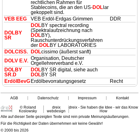
rechtlichen Rahmen für
Stablecoins, die an den US-
DOL
lar
gekoppelt sind.
VEB EEG
VEB Erdöl-Erdgas Grimmen
DDR
DOL
BY spectral recording
(Spektralaufzeichnung nach
DOL
BY
DOL
BY),
SR
Rauschunterdrückungsverfahren
der
DOL
BY LABORATORIES
DOL
CISS.
DOL
cissimo (äußerst sanft)
Organisation, Deutscher
DOL
V E.V.
Orgellehrerverband e.V.
DOL
BY
DOL
BY SR digital, siehe auch
SR.D
DOL
BY SR
ErdölBevG
Erdölbevorratungsgesetz
Recht
AGB
Datenschutz
Impressum
Kontakt
© Roland
dreix
dreix - Sie haben die Idee - wir das Know
Koslowsky
webdesign
How
Alle auf dieser Seite gezeigten Texte sind rein private Meinungsäußerungen.
Für die Richtigkeit der Daten übernehmen wir keine Gewähr!
© 2000 bis 2026