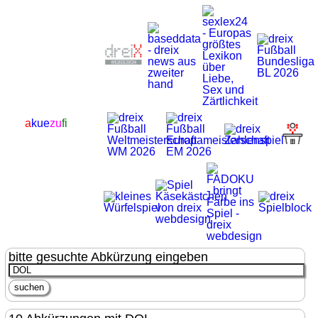
a
kue
zu
fi
bitte gesuchte Abkürzung eingeben