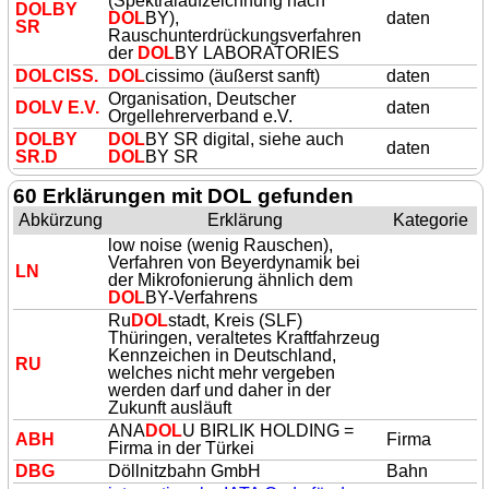
(Spektralaufzeichnung nach
DOL
BY
DOL
BY),
daten
SR
Rauschunterdrückungsverfahren
der
DOL
BY LABORATORIES
DOL
CISS.
DOL
cissimo (äußerst sanft)
daten
Organisation, Deutscher
DOL
V E.V.
daten
Orgellehrerverband e.V.
DOL
BY
DOL
BY SR digital, siehe auch
daten
SR.D
DOL
BY SR
60 Erklärungen mit DOL gefunden
Abkürzung
Erklärung
Kategorie
low noise (wenig Rauschen),
Verfahren von Beyerdynamik bei
LN
der Mikrofonierung ähnlich dem
DOL
BY-Verfahrens
Ru
DOL
stadt, Kreis (SLF)
Thüringen, veraltetes Kraftfahrzeug
Kennzeichen in Deutschland,
RU
welches nicht mehr vergeben
werden darf und daher in der
Zukunft ausläuft
ANA
DOL
U BIRLIK HOLDING =
ABH
Firma
Firma in der Türkei
DBG
Döllnitzbahn GmbH
Bahn