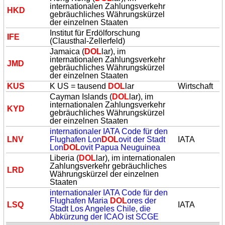
internationalen Zahlungsverkehr
HKD
gebräuchliches Währungskürzel
der einzelnen Staaten
Institut für Erdölforschung
IFE
(Clausthal-Zellerfeld)
Jamaica (
DOL
lar), im
internationalen Zahlungsverkehr
JMD
gebräuchliches Währungskürzel
der einzelnen Staaten
KUS
K US = tausend
DOL
lar
Wirtschaft
Cayman Islands (
DOL
lar), im
internationalen Zahlungsverkehr
KYD
gebräuchliches Währungskürzel
der einzelnen Staaten
internationaler IATA Code für den
LNV
Flughafen Lon
DOL
ovit der Stadt
IATA
Lon
DOL
ovit Papua Neuguinea
Liberia (
DOL
lar), im internationalen
Zahlungsverkehr gebräuchliches
LRD
Währungskürzel der einzelnen
Staaten
internationaler IATA Code für den
Flughafen Maria
DOL
ores der
LSQ
IATA
Stadt Los Angeles Chile, die
Abkürzung der ICAO ist SCGE