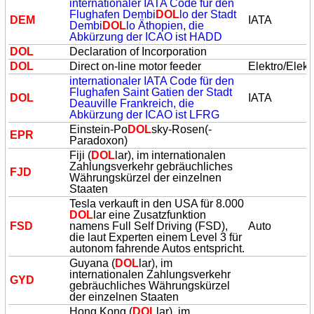
internationaler IATA Code für den
Flughafen Dembi
DOL
lo der Stadt
DEM
IATA
Dembi
DOL
lo Äthopien, die
Abkürzung der ICAO ist HADD
DOL
Declaration of Incorporation
DOL
Direct on-line motor feeder
Elektro/Elekt
internationaler IATA Code für den
Flughafen Saint Gatien der Stadt
DOL
IATA
Deauville Frankreich, die
Abkürzung der ICAO ist LFRG
Einstein-Po
DOL
sky-Rosen(-
EPR
Paradoxon)
Fiji (
DOL
lar), im internationalen
Zahlungsverkehr gebräuchliches
FJD
Währungskürzel der einzelnen
Staaten
Tesla verkauft in den USA für 8.000
DOL
lar eine Zusatzfunktion
FSD
namens Full Self Driving (FSD),
Auto
die laut Experten einem Level 3 für
autonom fahrende Autos entspricht.
Guyana (
DOL
lar), im
internationalen Zahlungsverkehr
GYD
gebräuchliches Währungskürzel
der einzelnen Staaten
Hong Kong (
DOL
lar), im