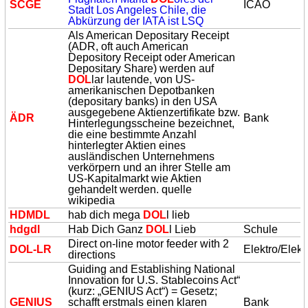
SCGE
ICAO
Stadt Los Angeles Chile, die
Abkürzung der IATA ist LSQ
Als American Depositary Receipt
(ADR, oft auch American
Depository Receipt oder American
Depositary Share) werden auf
DOL
lar lautende, von US-
amerikanischen Depotbanken
(depositary banks) in den USA
ausgegebene Aktienzertifikate bzw.
ÄDR
Bank
Hinterlegungsscheine bezeichnet,
die eine bestimmte Anzahl
hinterlegter Aktien eines
ausländischen Unternehmens
verkörpern und an ihrer Stelle am
US-Kapitalmarkt wie Aktien
gehandelt werden. quelle
wikipedia
HDMDL
hab dich mega
DOL
l lieb
hdgdl
Hab Dich Ganz
DOL
l Lieb
Schule
Direct on-line motor feeder with 2
DOL
-LR
Elektro/Elekt
directions
Guiding and Establishing National
Innovation for U.S. Stablecoins Act“
(kurz: „GENIUS Act“) = Gesetz;
GENIUS
schafft erstmals einen klaren
Bank