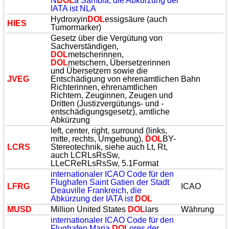
N
DOL
a Sambia, die Abkürzung der
IATA ist NLA
Hydroxyin
DOL
essigsäure (auch
HIES
Tumormarker)
Gesetz über die Vergütung von
Sachverständigen,
DOL
metscherinnen,
DOL
metschern, Übersetzerinnen
und Übersetzern sowie die
JVEG
Entschädigung von ehrenamtlichen
Bahn
Richterinnen, ehrenamtlichen
Richtern, Zeuginnen, Zeugen und
Dritten (Justizvergütungs- und -
entschädigungsgesetz), amtliche
Abkürzung
left, center, right, surround (links,
mitte, rechts, Umgebung),
DOL
BY-
LCRS
Stereotechnik, siehe auch Lt, Rt,
auch LCRLsRsSw,
LLeCReRLsRsSw, 5.1Format
internationaler ICAO Code für den
Flughafen Saint Gatien der Stadt
LFRG
ICAO
Deauville Frankreich, die
Abkürzung der IATA ist
DOL
MUSD
Million United States
DOL
lars
Währung
internationaler ICAO Code für den
Flughafen Maria
DOL
ores der