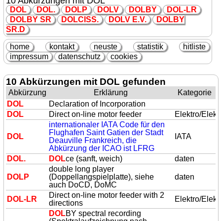
10 Abkürzungen mit DOL
DOL
DOL
.
DOL
P
DOL
V
DOL
BY
DOL
-LR
DOL
BY SR
DOL
CISS.
DOL
V E.V.
DOL
BY
SR.D
home
kontakt
neuste
statistik
hitliste
impressum
datenschutz
cookies
10 Abkürzungen mit DOL gefunden
Abkürzung
Erklärung
Kategorie
DOL
Declaration of Incorporation
DOL
Direct on-line motor feeder
Elektro/Elekt
internationaler IATA Code für den
Flughafen Saint Gatien der Stadt
DOL
IATA
Deauville Frankreich, die
Abkürzung der ICAO ist LFRG
DOL
.
DOL
ce (sanft, weich)
daten
double long player
DOL
P
(Doppellangspielplatte), siehe
daten
auch DoCD, DoMC
Direct on-line motor feeder with 2
DOL
-LR
Elektro/Elekt
directions
DOL
BY spectral recording