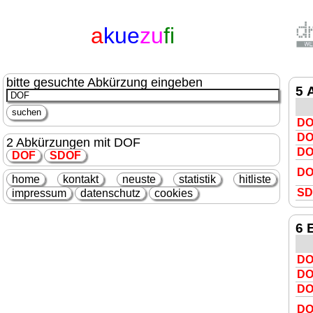
a
kue
zu
fi
bitte gesuchte Abkürzung eingeben
5 
DO
DO
2 Abkürzungen mit DOF
DO
DOF
S
DOF
DO
home
kontakt
neuste
statistik
hitliste
S
D
impressum
datenschutz
cookies
6 
DO
DO
DO
DO