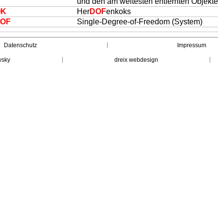
und den am weitesten entfernten Objekt
OK
Her
DOF
enkoks
OF
Single-Degree-of-Freedom (System)
Datenschutz
Impressum
wsky
dreix webdesign