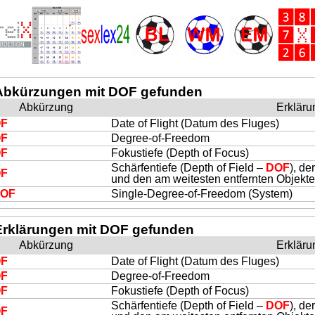
Abkürzungen mit DOF gefunden
Abkürzung
Erkläru
F
Date of Flight (Datum des Fluges)
F
Degree-of-Freedom
F
Fokustiefe (Depth of Focus)
Schärfentiefe (Depth of Field –
DOF
), d
F
und den am weitesten entfernten Objekt
OF
Single-Degree-of-Freedom (System)
Erklärungen mit DOF gefunden
Abkürzung
Erkläru
F
Date of Flight (Datum des Fluges)
F
Degree-of-Freedom
F
Fokustiefe (Depth of Focus)
Schärfentiefe (Depth of Field –
DOF
), d
F