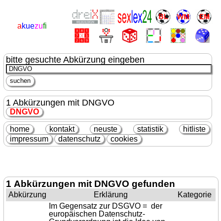
a
kue
zu
fi
bitte gesuchte Abkürzung eingeben
1 Abkürzungen mit DNGVO
DNGVO
home
kontakt
neuste
statistik
hitliste
impressum
datenschutz
cookies
1 Abkürzungen mit DNGVO gefunden
Abkürzung
Erklärung
Kategorie
Im Gegensatz zur DSGVO = der
europäischen Datenschutz-