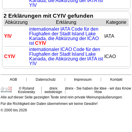
Kanada, die Abkürzung der IATA ist
YIV
2 Erklärungen mit CYIV gefunden
Abkürzung
Erklärung
Kategorie
internationaler IATA Code für den
Flughafen der Stadt Island Lake
YIV
IATA
Kanada, die Abkürzung der ICAO
ist
CYIV
internationaler ICAO Code für den
Flughafen der Stadt Island Lake
CYIV
ICAO
Kanada, die Abkürzung der IATA ist
YIV
AGB
Datenschutz
Impressum
Kontakt
© Roland
dreix
dreix - Sie haben die Idee - wir das Know
Koslowsky
webdesign
How
Alle auf dieser Seite gezeigten Texte sind rein private Meinungsäußerungen.
Für die Richtigkeit der Daten übernehmen wir keine Gewähr!
© 2000 bis 2026