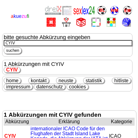
a
kue
zu
fi
bitte gesuchte Abkürzung eingeben
1 Abkürzungen mit CYIV
CYIV
home
kontakt
neuste
statistik
hitliste
impressum
datenschutz
cookies
1 Abkürzungen mit CYIV gefunden
Abkürzung
Erklärung
Kategorie
internationaler ICAO Code für den
Flughafen der Stadt Island Lake
CYIV
ICAO